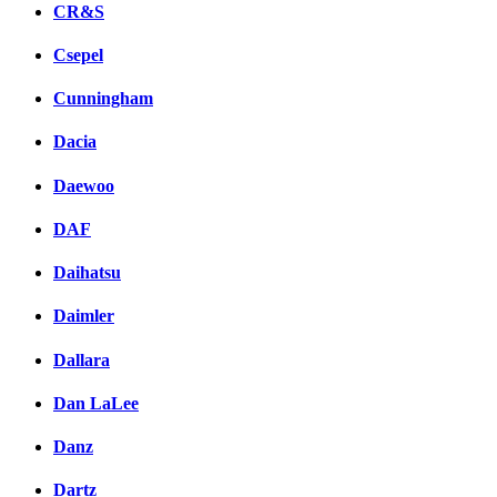
CR&S
Csepel
Cunningham
Dacia
Daewoo
DAF
Daihatsu
Daimler
Dallara
Dan LaLee
Danz
Dartz