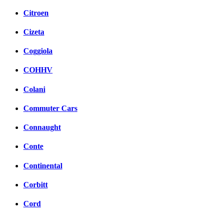
Citroen
Cizeta
Coggiola
COHHV
Colani
Commuter Cars
Connaught
Conte
Continental
Corbitt
Cord