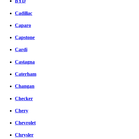
BYD
Cadillac
Caparo
Capstone
Cardi
Castagna
Caterham
Changan
Checker
Chery
Chevrolet
Chrysler