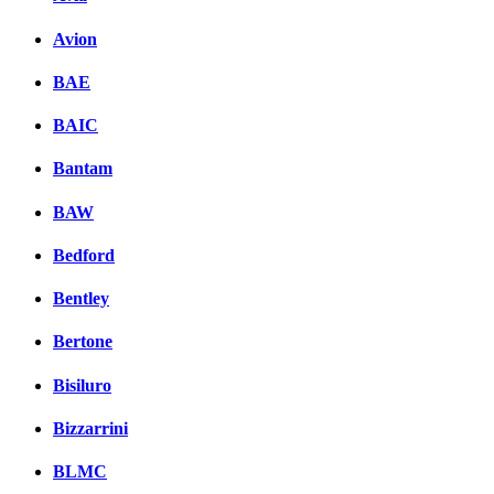
Avion
BAE
BAIC
Bantam
BAW
Bedford
Bentley
Bertone
Bisiluro
Bizzarrini
BLMC