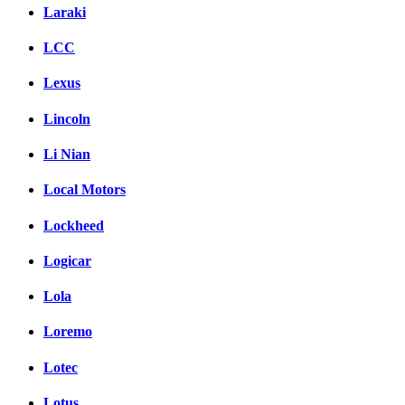
Laraki
LCC
Lexus
Lincoln
Li Nian
Local Motors
Lockheed
Logicar
Lola
Loremo
Lotec
Lotus