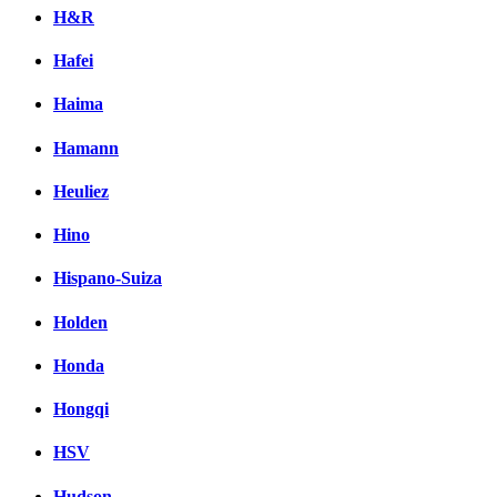
H&R
Hafei
Haima
Hamann
Heuliez
Hino
Hispano-Suiza
Holden
Honda
Hongqi
HSV
Hudson