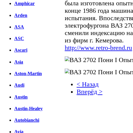
была изготовлена опытн
Amphicar
конце 1986 года машин
Arden
испытания. Впоследств
электрофургона ВАЗ 270
ASA
сменили индексацию на
ASC
из фирм г. Кемерова.
http://www.retro-brend.ru
Ascari
Asia
Aston-Martin
< Назад
Audi
Вперёд >
Austin
Facebook
Austin-Healey
вКонтакте
Комментарии вКонтакт
Autobianchi
Avia