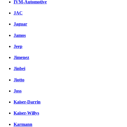
IVM-Automotive
JAC
Jaguar
Jamos
Jeep
Jimenez
Jinbei
Jiotto
Joss
Kaiser-Darrin
Kaiser-Willys
Karmann