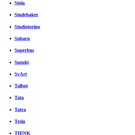
Stola
Studebaker
Studiotorino
Subaru
Superbus
Suzuki
SvArt
Talbot
Tata
Tatra
Tesla
TH!NK