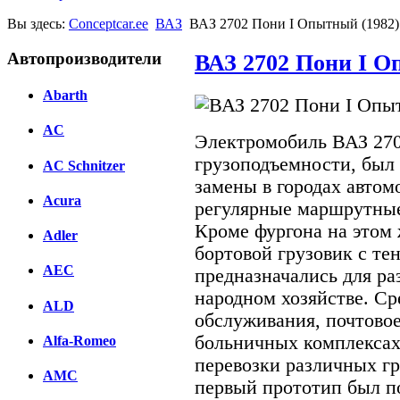
Вы здесь:
Conceptcar.ee
ВАЗ
ВАЗ 2702 Пони I Опытный (1982)
Автопроизводители
ВАЗ 2702 Пони I О
Abarth
AC
Электромобиль ВАЗ 270
грузоподъемности, был 
AC Schnitzer
замены в городах авто
Acura
регулярные маршрутные
Кроме фургона на этом 
Adler
бортовой грузовик с тен
AEC
предназначались для ра
народном хозяйстве. Ср
ALD
обслуживания, почтовое
больничных комплексах 
Alfa-Romeo
перевозки различных гр
AMC
первый прототип был по