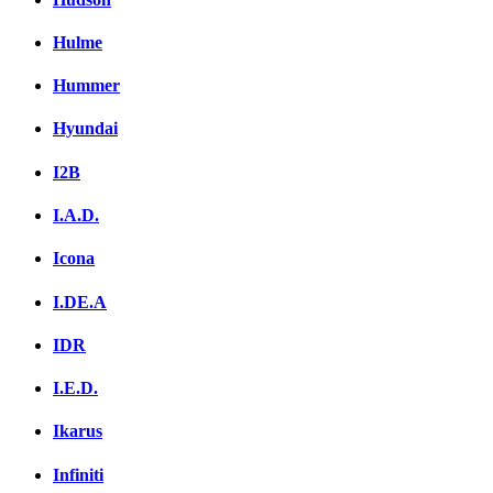
Hulme
Hummer
Hyundai
I2B
I.A.D.
Icona
I.DE.A
IDR
I.E.D.
Ikarus
Infiniti