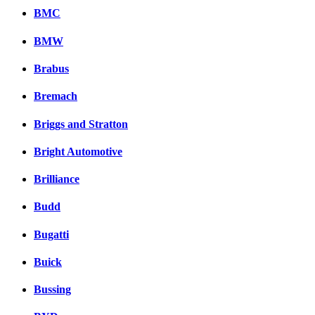
BMC
BMW
Brabus
Bremach
Briggs and Stratton
Bright Automotive
Brilliance
Budd
Bugatti
Buick
Bussing