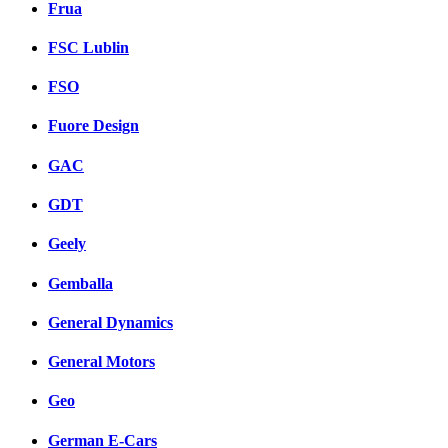
Frua
FSC Lublin
FSO
Fuore Design
GAC
GDT
Geely
Gemballa
General Dynamics
General Motors
Geo
German E-Cars