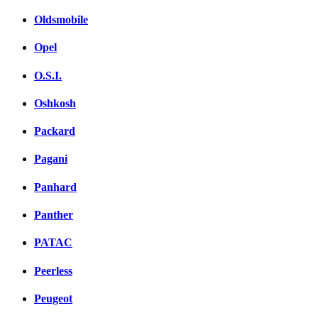
Oldsmobile
Opel
O.S.I.
Oshkosh
Packard
Pagani
Panhard
Panther
PATAC
Peerless
Peugeot