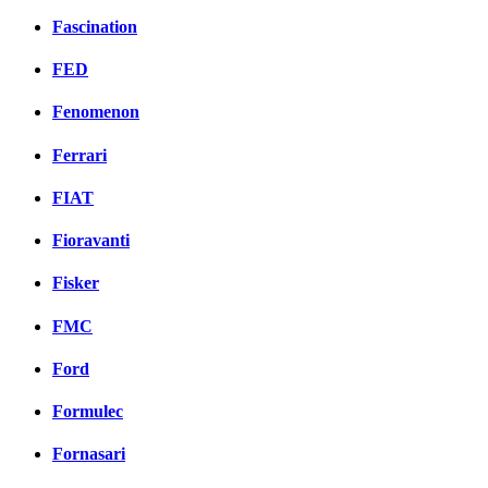
Fascination
FED
Fenomenon
Ferrari
FIAT
Fioravanti
Fisker
FMC
Ford
Formulec
Fornasari