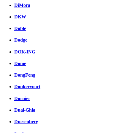
DiMora
DKW
Doble
Dodge
DOK-ING
Dome
DongFeng
Donkervoort
Dornier
Dual-Ghia
Duesenberg