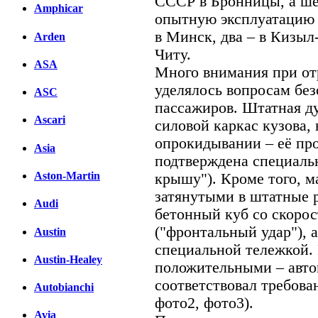
СССР в Бронницы, а ше
Amphicar
опытную эксплуатацию 
в Минск, два – в Кизыл-
Arden
Читу.
ASA
Много внимания при от
уделялось вопросам без
ASC
пассажиров. Штатная ду
Ascari
силовой каркас кузова
опрокидывании – её про
Asia
подтверждена специаль
Aston-Martin
крышу"). Кроме того, 
затянутыми в штатные 
Audi
бетонный куб со скорос
("фронтальный удар"), 
Austin
специальной тележкой. 
Austin-Healey
положительными – авт
соответствовал требова
Autobianchi
фото2, фото3).
Avia