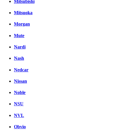
Mitsubishi
Mitsuoka
Morgan
Mute
Nardi
Nash
Nedcar
Nissan
Noble
NSU
NVL
Obvio