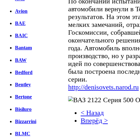
По окончании испытаний
автомобили вернули в Т
Avion
результатов. На этом эт
BAE
мелких замечаний, отр
Госкомиссии, собравше
BAIC
окончательного решения
года. Автомобиль вполн
Bantam
производство, но у раз
BAW
идей по совершенствова
была построена последн
Bedford
серии.
Bentley
http://denisovets.narod.ru
Bertone
Bisiluro
< Назад
Вперёд >
Bizzarrini
Facebook
BLMC