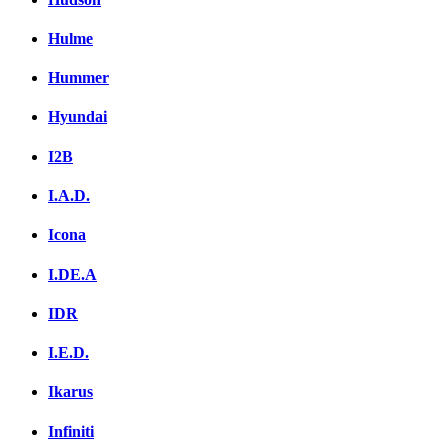
Hulme
Hummer
Hyundai
I2B
I.A.D.
Icona
I.DE.A
IDR
I.E.D.
Ikarus
Infiniti