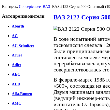
Вы здесь:
Conceptcar.ee
ВАЗ
ВАЗ 2122 Серия 500 Опытный (19
Автопроизводители
ВАЗ 2122 Серия 50
Abarth
AC
В ходе испытаний авто
госкомиссия сделала 12
AC Schnitzer
были принципиальными,
Acura
составлен комплекс мер
перерабатывалась докум
Adler
совершенствовалась его
AEC
В феврале-марте 1985 г
ALD
«500», состоящая из де
Двумя машинами заняли
Alfa-Romeo
(ведущий инженер-испы
AMC
испытатель О. Тарасов