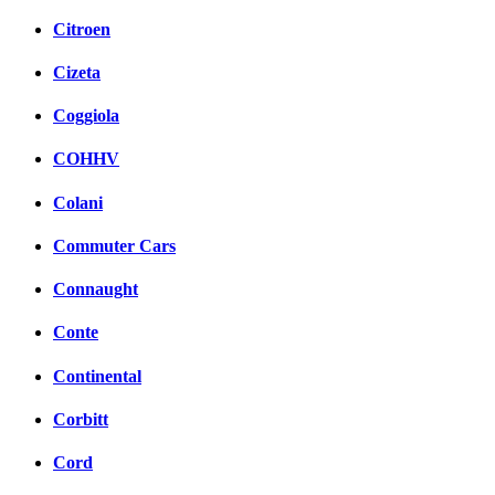
Citroen
Cizeta
Coggiola
COHHV
Colani
Commuter Cars
Connaught
Conte
Continental
Corbitt
Cord