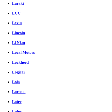
Laraki
LCC
Lexus
Lincoln
Li Nian
Local Motors
Lockheed
Logicar
Lola
Loremo
Lotec
Lotus