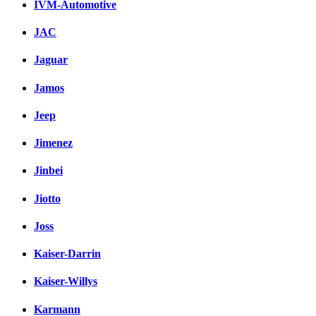
IVM-Automotive
JAC
Jaguar
Jamos
Jeep
Jimenez
Jinbei
Jiotto
Joss
Kaiser-Darrin
Kaiser-Willys
Karmann