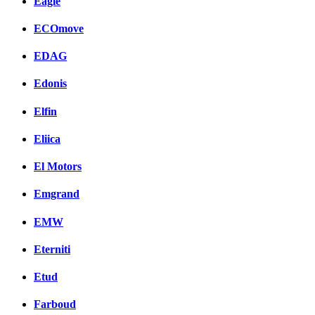
Eagle
ECOmove
EDAG
Edonis
Elfin
Eliica
El Motors
Emgrand
EMW
Eterniti
Etud
Farboud