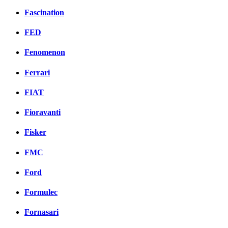
Fascination
FED
Fenomenon
Ferrari
FIAT
Fioravanti
Fisker
FMC
Ford
Formulec
Fornasari