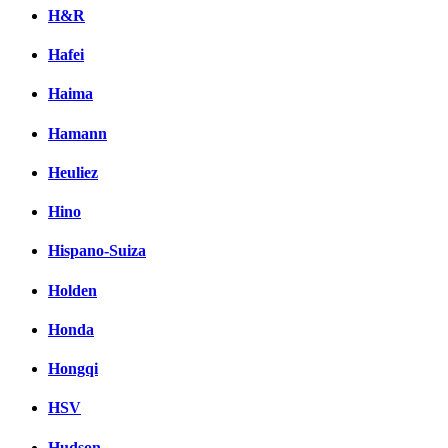
H&R
Hafei
Haima
Hamann
Heuliez
Hino
Hispano-Suiza
Holden
Honda
Hongqi
HSV
Hudson