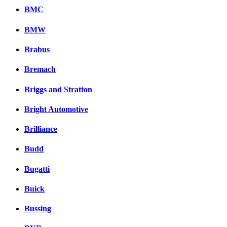
вКонтакте
BMC
Комментарии вКонтакт
BMW
Brabus
Bremach
Briggs and Stratton
Bright Automotive
Brilliance
Budd
Bugatti
Buick
Bussing