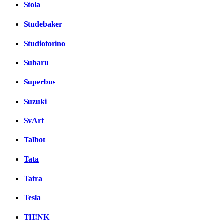
Stola
Studebaker
Studiotorino
Subaru
Superbus
Suzuki
SvArt
Talbot
Tata
Tatra
Tesla
TH!NK