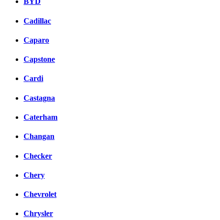
BYD
Cadillac
Caparo
Capstone
Cardi
Castagna
Caterham
Changan
Checker
Chery
Chevrolet
Chrysler