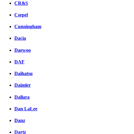
CR&S
Csepel
Cunningham
Dacia
Daewoo
DAF
Daihatsu
Daimler
Dallara
Dan LaLee
Danz
Dartz