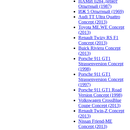
НАМИ 0284 Дебют
Опытный (1987)
ИЖ 5 Опытный (1969)
Audi TT Ultra Quattro
Concept (2013)
Toyota ME.WE Concept
(2013)
Renault Twizy RS F1
Concept (2013)
Buick Riviera Concept
(2013)
Porsche 911 GT1
Strassenversion Concept
(1998)
Porsche 911 GT1
Strassenversion Concept
(1997)
Porsche 911 GT1 Road
Version Concept (1998)
Volkswagen CrossBlue
Coupe Concept (2013)
Renault Twin-Z Concept
(2013)
Nissan Friend-ME
Concept (2013)