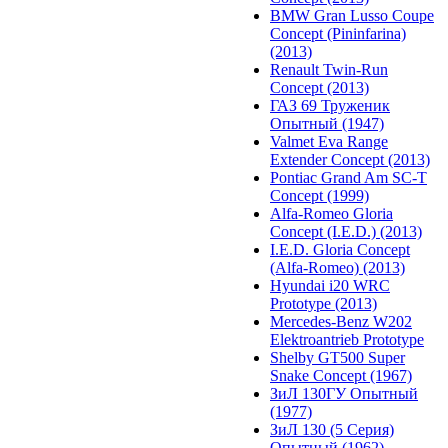
BMW Gran Lusso Coupe
Concept (Pininfarina)
(2013)
Renault Twin-Run
Concept (2013)
ГАЗ 69 Труженик
Опытный (1947)
Valmet Eva Range
Extender Concept (2013)
Pontiac Grand Am SC-T
Concept (1999)
Alfa-Romeo Gloria
Concept (I.E.D.) (2013)
I.E.D. Gloria Concept
(Alfa-Romeo) (2013)
Hyundai i20 WRC
Prototype (2013)
Mercedes-Benz W202
Elektroantrieb Prototype
Shelby GT500 Super
Snake Concept (1967)
ЗиЛ 130ГУ Опытный
(1977)
ЗиЛ 130 (5 Серия)
Опытный (1962)