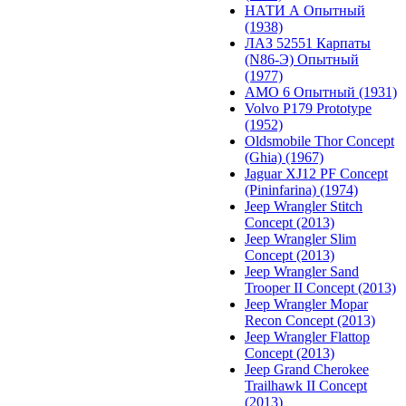
НАТИ А Опытный
(1938)
ЛАЗ 52551 Карпаты
(N86-Э) Опытный
(1977)
АМО 6 Опытный (1931)
Volvo P179 Prototype
(1952)
Oldsmobile Thor Concept
(Ghia) (1967)
Jaguar XJ12 PF Concept
(Pininfarina) (1974)
Jeep Wrangler Stitch
Concept (2013)
Jeep Wrangler Slim
Concept (2013)
Jeep Wrangler Sand
Trooper II Concept (2013)
Jeep Wrangler Mopar
Recon Concept (2013)
Jeep Wrangler Flattop
Concept (2013)
Jeep Grand Cherokee
Trailhawk II Concept
(2013)