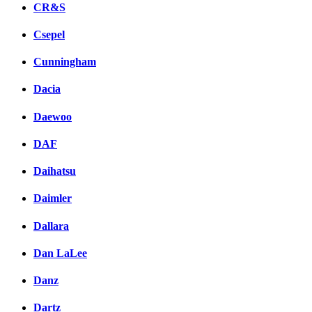
CR&S
Csepel
Cunningham
Dacia
Daewoo
DAF
Daihatsu
Daimler
Dallara
Dan LaLee
Danz
Dartz