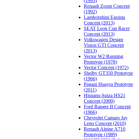
(1993)
Renault Zoom Concept
(1992)
Lamborghini Egoista
Concept (2013)
SEAT Leon Cup Racer
Concept (2013)
Volkswagen Design
Vision GTI Concept
(2013)
Vector W2 Running
Prototype (1978)
Vector Concept (1972)
Shelby GT350 Prototype
(1966)
Pagani Huayra Prototype
(2011)
Hispano-Suiza HS21
Concept (2000)
Ford Ranger II Concept
(1966)
Chevrolet Camaro Jay
Leno Concept (2010)
Renault Alpine A710
Prototype (1989)