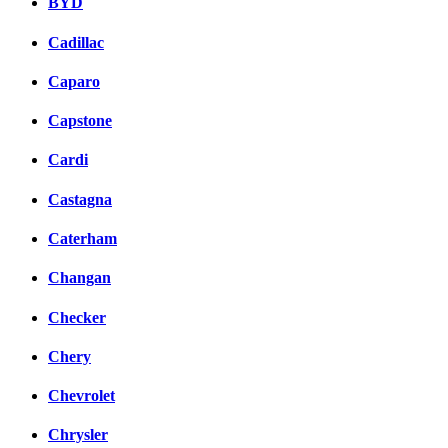
BYD
Cadillac
Caparo
Capstone
Cardi
Castagna
Caterham
Changan
Checker
Chery
Chevrolet
Chrysler