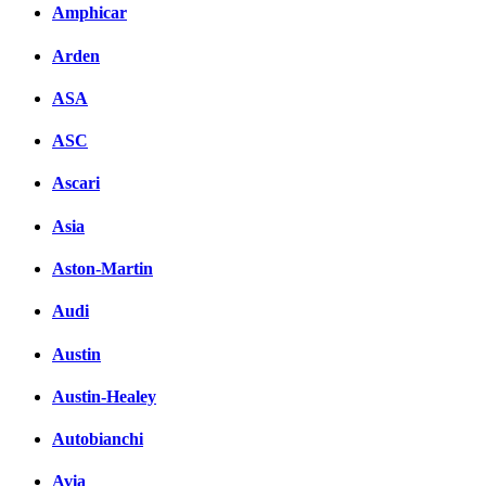
Amphicar
Arden
ASA
ASC
Ascari
Asia
Aston-Martin
Audi
Austin
Austin-Healey
Autobianchi
Avia