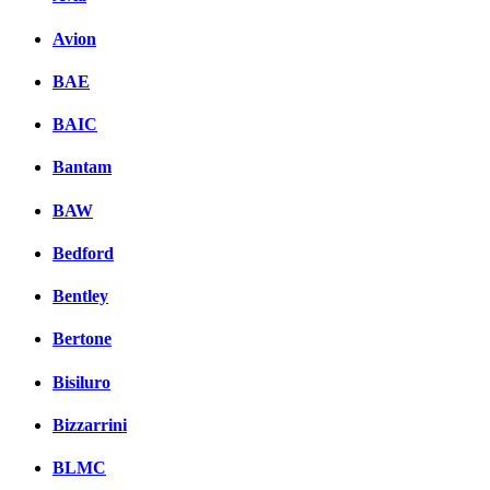
Avion
BAE
BAIC
Bantam
BAW
Bedford
Bentley
Bertone
Bisiluro
Bizzarrini
BLMC