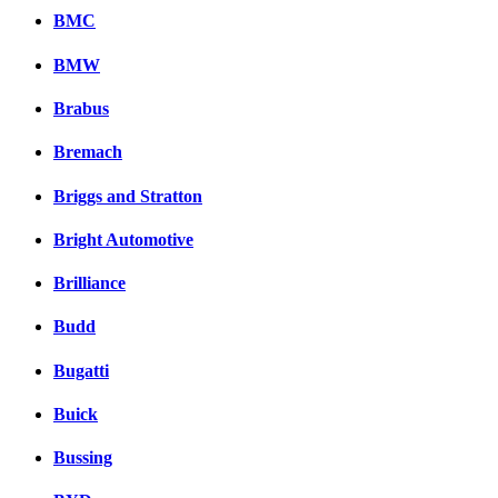
BMC
BMW
Brabus
Bremach
Briggs and Stratton
Bright Automotive
Brilliance
Budd
Bugatti
Buick
Bussing