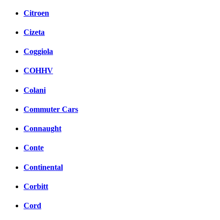
Citroen
Cizeta
Coggiola
COHHV
Colani
Commuter Cars
Connaught
Conte
Continental
Corbitt
Cord