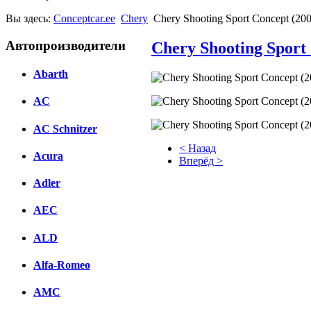
Вы здесь:
Conceptcar.ee
Chery
Chery Shooting Sport Concept (20
Автопроизводители
Chery Shooting Sport
Abarth
AC
AC Schnitzer
< Назад
Acura
Вперёд >
Adler
Facebook
вКонтакте
AEC
Комментарии вКонтакте
ALD
Alfa-Romeo
AMC