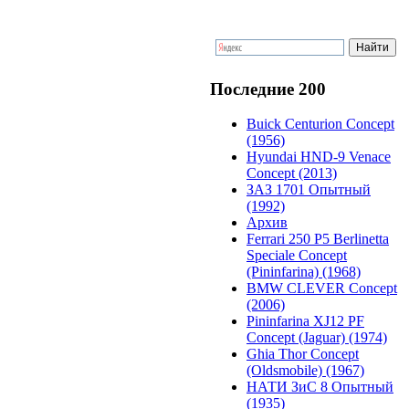
Последние 200
Buick Centurion Concept
(1956)
Hyundai HND-9 Venace
Concept (2013)
ЗАЗ 1701 Опытный
(1992)
Архив
Ferrari 250 P5 Berlinetta
Speciale Concept
(Pininfarina) (1968)
BMW CLEVER Concept
(2006)
Pininfarina XJ12 PF
Concept (Jaguar) (1974)
Ghia Thor Concept
(Oldsmobile) (1967)
НАТИ ЗиС 8 Опытный
(1935)