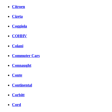
Citroen
Cizeta
Coggiola
COHHV
Colani
Commuter Cars
Connaught
Conte
Continental
Corbitt
Cord