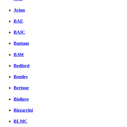
Avion
BAE
BAIC
Bantam
BAW
Bedford
Bentley
Bertone
Bisiluro
Bizzarrini
BLMC