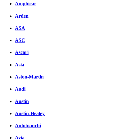
Amphicar
Arden
ASA
ASC
Ascari
Asia
Aston-Martin
Audi
Austin
Austin-Healey
Autobianchi
Avia