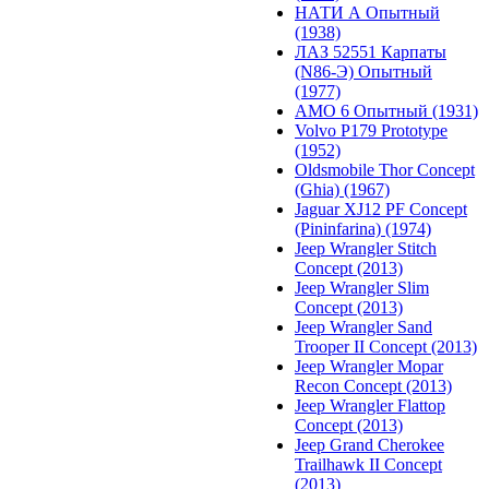
НАТИ А Опытный
(1938)
ЛАЗ 52551 Карпаты
(N86-Э) Опытный
(1977)
АМО 6 Опытный (1931)
Volvo P179 Prototype
(1952)
Oldsmobile Thor Concept
(Ghia) (1967)
Jaguar XJ12 PF Concept
(Pininfarina) (1974)
Jeep Wrangler Stitch
Concept (2013)
Jeep Wrangler Slim
Concept (2013)
Jeep Wrangler Sand
Trooper II Concept (2013)
Jeep Wrangler Mopar
Recon Concept (2013)
Jeep Wrangler Flattop
Concept (2013)
Jeep Grand Cherokee
Trailhawk II Concept
(2013)