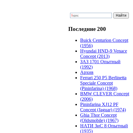
Последние 200
Buick Centurion Concept
(1956)
Hyundai HND-9 Venace
Concept (2013)
ЗАЗ 1701 Опытный
(1992)
Архив
Ferrari 250 P5 Berlinetta
Speciale Concept
(Pininfarina) (1968)
BMW CLEVER Concept
(2006)
Pininfarina XJ12 PF
Concept (Jaguar) (1974)
Ghia Thor Concept
(Oldsmobile) (1967)
НАТИ ЗиС 8 Опытный
(1935)