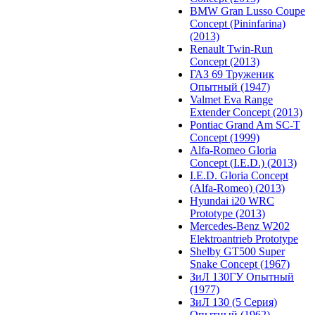
BMW Gran Lusso Coupe
Concept (Pininfarina)
(2013)
Renault Twin-Run
Concept (2013)
ГАЗ 69 Труженик
Опытный (1947)
Valmet Eva Range
Extender Concept (2013)
Pontiac Grand Am SC-T
Concept (1999)
Alfa-Romeo Gloria
Concept (I.E.D.) (2013)
I.E.D. Gloria Concept
(Alfa-Romeo) (2013)
Hyundai i20 WRC
Prototype (2013)
Mercedes-Benz W202
Elektroantrieb Prototype
Shelby GT500 Super
Snake Concept (1967)
ЗиЛ 130ГУ Опытный
(1977)
ЗиЛ 130 (5 Серия)
Опытный (1962)