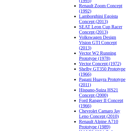
(1993)
Renault Zoom Concept
(1992)
Lamborghini Egoista
Concept (2013)
SEAT Leon Cup Racer
Concept (2013)
Volkswagen Design
Vision GTI Concept
(2013)
Vector W2 Running
Prototype (1978)
Vector Concept (1972)
Shelby GT350 Prototype
(1966)
Pagani Huayra Prototype
(2011)
Hispano-Suiza HS21
Concept (2000)
Ford Ranger II Concept
(1966)
Chevrolet Camaro Jay
Leno Concept (2010)
Renault Alpine A710
Prototype (1989)