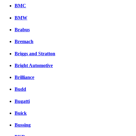
BMC
BMW
Brabus
Bremach
Briggs and Stratton
Bright Automotive
Brilliance
Budd
Bugatti
Buick
Bussing