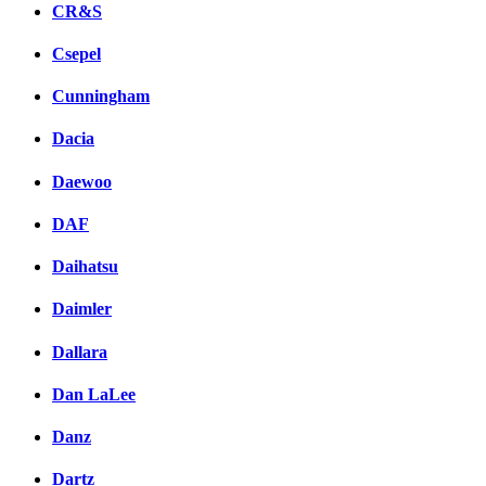
CR&S
Csepel
Cunningham
Dacia
Daewoo
DAF
Daihatsu
Daimler
Dallara
Dan LaLee
Danz
Dartz