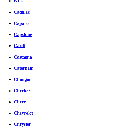
BYD
Cadillac
Caparo
Capstone
Cardi
Castagna
Caterham
Changan
Checker
Chery
Chevrolet
Chrysler