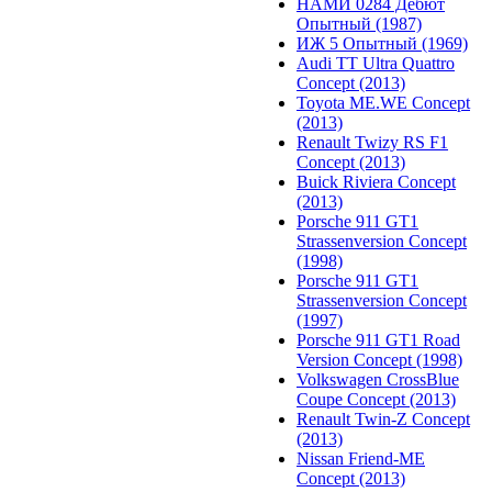
НАМИ 0284 Дебют
Опытный (1987)
ИЖ 5 Опытный (1969)
Audi TT Ultra Quattro
Concept (2013)
Toyota ME.WE Concept
(2013)
Renault Twizy RS F1
Concept (2013)
Buick Riviera Concept
(2013)
Porsche 911 GT1
Strassenversion Concept
(1998)
Porsche 911 GT1
Strassenversion Concept
(1997)
Porsche 911 GT1 Road
Version Concept (1998)
Volkswagen CrossBlue
Coupe Concept (2013)
Renault Twin-Z Concept
(2013)
Nissan Friend-ME
Concept (2013)