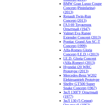
BMW Gran Lusso Coupe
Concept (Pininfarina)
(2013)
Renault Twin-Run
Concept (2013)
ГАЗ 69 Труженик
Опытный (1947)
Valmet Eva Range
Extender Concept (2013)
Pontiac Grand Am SC-T
Concept (1999)
Alfa-Romeo Gloria
Concept (I.E.D.) (2013)
I.E.D. Gloria Concept
(Alfa-Romeo) (2013)
Hyundai i20 WRC
Prototype (2013)
Mercedes-Benz W202
Elektroantrieb Prototype
Shelby GT500 Super
Snake Concept (1967)
ЗиЛ 130ГУ Опытный
(1977)
ЗиЛ 130 (5 Серия)
Опытный (1962)