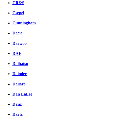
CR&S
Csepel
Cunningham
Dacia
Daewoo
DAF
Daihatsu
Daimler
Dallara
Dan LaLee
Danz
Dartz