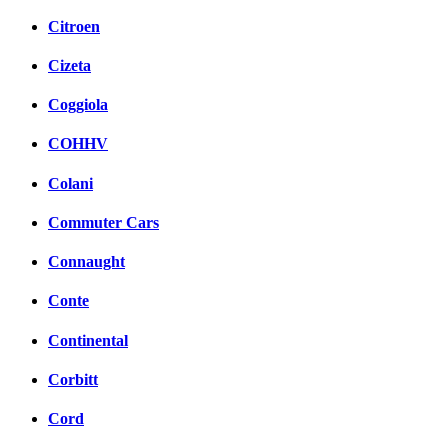
Citroen
Cizeta
Coggiola
COHHV
Colani
Commuter Cars
Connaught
Conte
Continental
Corbitt
Cord