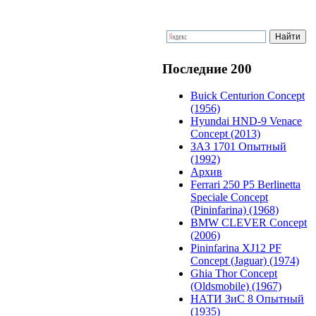
Последние 200
Buick Centurion Concept
(1956)
Hyundai HND-9 Venace
Concept (2013)
ЗАЗ 1701 Опытный
(1992)
Архив
Ferrari 250 P5 Berlinetta
Speciale Concept
(Pininfarina) (1968)
BMW CLEVER Concept
(2006)
Pininfarina XJ12 PF
Concept (Jaguar) (1974)
Ghia Thor Concept
(Oldsmobile) (1967)
НАТИ ЗиС 8 Опытный
(1935)