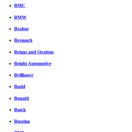
BMC
BMW
Brabus
Bremach
Briggs and Stratton
Bright Automotive
Brilliance
Budd
Bugatti
Buick
Bussing