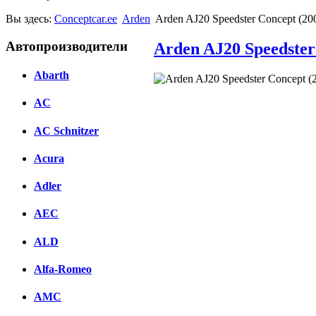
Вы здесь:
Conceptcar.ee
Arden
Arden AJ20 Speedster Concept (20
Автопроизводители
Arden AJ20 Speedster
Abarth
Facebook
AC
вКонтакте
AC Schnitzer
Комментарии вКонтакте
Acura
Adler
AEC
ALD
Alfa-Romeo
AMC