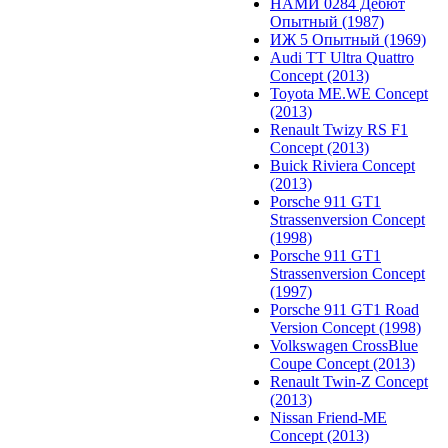
НАМИ 0284 Дебют
Опытный (1987)
ИЖ 5 Опытный (1969)
Audi TT Ultra Quattro
Concept (2013)
Toyota ME.WE Concept
(2013)
Renault Twizy RS F1
Concept (2013)
Buick Riviera Concept
(2013)
Porsche 911 GT1
Strassenversion Concept
(1998)
Porsche 911 GT1
Strassenversion Concept
(1997)
Porsche 911 GT1 Road
Version Concept (1998)
Volkswagen CrossBlue
Coupe Concept (2013)
Renault Twin-Z Concept
(2013)
Nissan Friend-ME
Concept (2013)