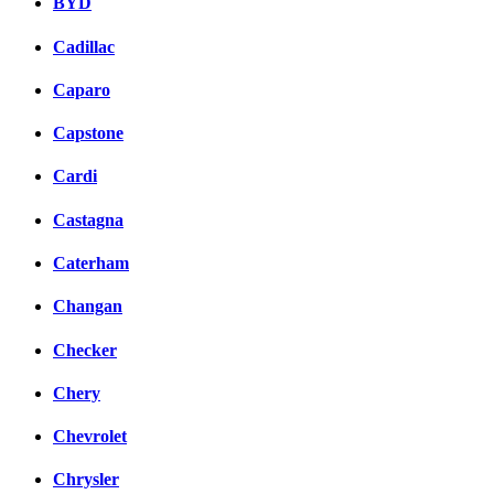
BYD
Cadillac
Caparo
Capstone
Cardi
Castagna
Caterham
Changan
Checker
Chery
Chevrolet
Chrysler