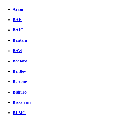
Avion
BAE
BAIC
Bantam
BAW
Bedford
Bentley
Bertone
Bisiluro
Bizzarrini
BLMC