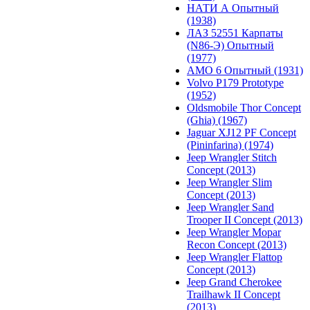
НАТИ А Опытный
(1938)
ЛАЗ 52551 Карпаты
(N86-Э) Опытный
(1977)
АМО 6 Опытный (1931)
Volvo P179 Prototype
(1952)
Oldsmobile Thor Concept
(Ghia) (1967)
Jaguar XJ12 PF Concept
(Pininfarina) (1974)
Jeep Wrangler Stitch
Concept (2013)
Jeep Wrangler Slim
Concept (2013)
Jeep Wrangler Sand
Trooper II Concept (2013)
Jeep Wrangler Mopar
Recon Concept (2013)
Jeep Wrangler Flattop
Concept (2013)
Jeep Grand Cherokee
Trailhawk II Concept
(2013)