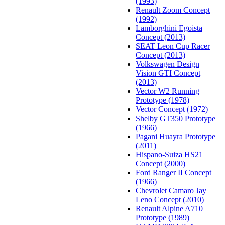
(1993)
Renault Zoom Concept
(1992)
Lamborghini Egoista
Concept (2013)
SEAT Leon Cup Racer
Concept (2013)
Volkswagen Design
Vision GTI Concept
(2013)
Vector W2 Running
Prototype (1978)
Vector Concept (1972)
Shelby GT350 Prototype
(1966)
Pagani Huayra Prototype
(2011)
Hispano-Suiza HS21
Concept (2000)
Ford Ranger II Concept
(1966)
Chevrolet Camaro Jay
Leno Concept (2010)
Renault Alpine A710
Prototype (1989)