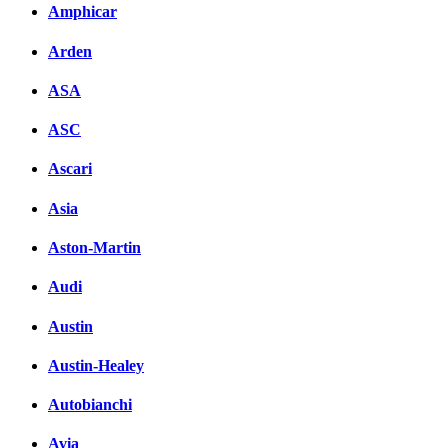
Amphicar
Arden
ASA
ASC
Ascari
Asia
Aston-Martin
Audi
Austin
Austin-Healey
Autobianchi
Avia