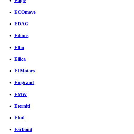
Eagle
ECOmove
EDAG
Edonis
Elfin
Eliica
El Motors
Emgrand
EMW
Eterniti
Etud
Farboud