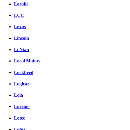
Laraki
LCC
Lexus
Lincoln
Li Nian
Local Motors
Lockheed
Logicar
Lola
Loremo
Lotec
Lotus