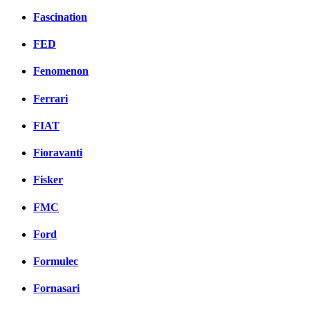
Fascination
FED
Fenomenon
Ferrari
FIAT
Fioravanti
Fisker
FMC
Ford
Formulec
Fornasari