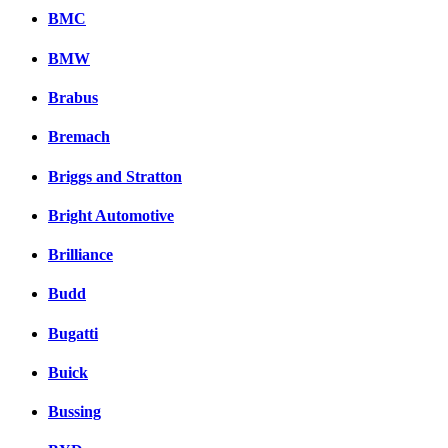
BMC
BMW
Brabus
Bremach
Briggs and Stratton
Bright Automotive
Brilliance
Budd
Bugatti
Buick
Bussing