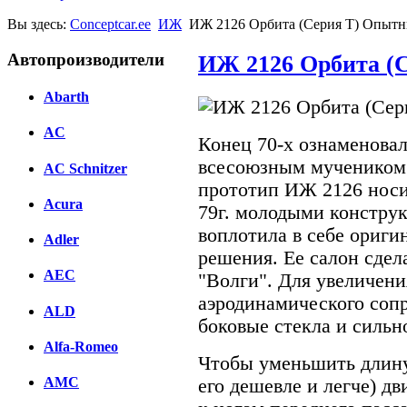
Вы здесь:
Conceptcar.ee
ИЖ
ИЖ 2126 Орбита (Серия T) Опытн
Автопроизводители
ИЖ 2126 Орбита (С
Abarth
AC
Конец 70-х ознаменовал
всесоюзным мучеником
AC Schnitzer
прототип ИЖ 2126 носил
Acura
79г. молодыми констру
воплотила в себе ориг
Adler
решения. Ее салон сде
AEC
"Волги". Для увеличен
аэродинамического соп
ALD
боковые стекла и сильн
Alfa-Romeo
Чтобы уменьшить длину 
AMC
его дешевле и легче) дв