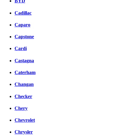
BYD
Cadillac
Caparo
Capstone
Cardi
Castagna
Caterham
Changan
Checker
Chery
Chevrolet
Chrysler