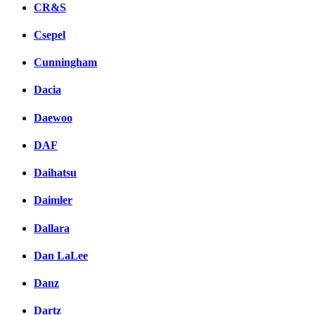
CR&S
Csepel
Cunningham
Dacia
Daewoo
DAF
Daihatsu
Daimler
Dallara
Dan LaLee
Danz
Dartz