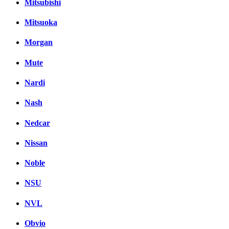
Mitsubishi
Mitsuoka
Morgan
Mute
Nardi
Nash
Nedcar
Nissan
Noble
NSU
NVL
Obvio