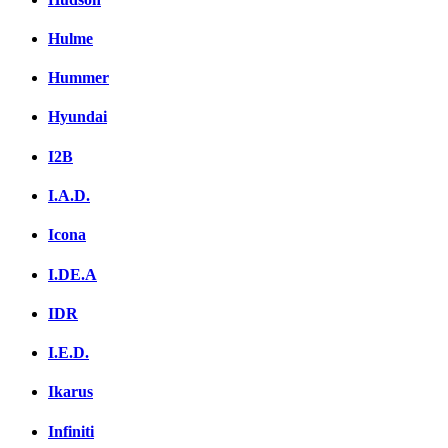
Hulme
Hummer
Hyundai
I2B
I.A.D.
Icona
I.DE.A
IDR
I.E.D.
Ikarus
Infiniti