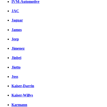
IVM-Automotive
JAC
Jaguar
Jamos
Jeep
Jimenez
Jinbei
Jiotto
Joss
Kaiser-Darrin
Kaiser-Willys
Karmann