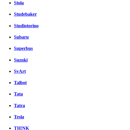
Stola
Studebaker
Studiotorino
Subaru
Superbus
Suzuki
SvArt
Talbot
Tata
Tatra
Tesla
TH!NK