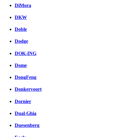
DiMora
DKW
Doble
Dodge
DOK-ING
Dome
DongFeng
Donkervoort
Dornier
Dual-Ghia
Duesenberg