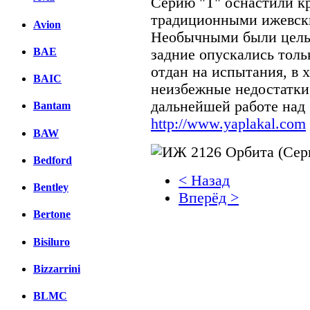
Серию "Т" оснастили к
традиционными ижевск
Avion
Необычными были цельн
BAE
задние опускались толь
отдан на испытания, в 
BAIC
неизбежные недостатки,
дальнейшей работе над 
Bantam
http://www.yaplakal.com
BAW
Bedford
< Назад
Bentley
Вперёд >
Bertone
Facebook
Bisiluro
вКонтакте
Комментарии вКонтакт
Bizzarrini
BLMC