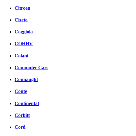
Citroen
Cizeta
Coggiola
COHHV
Colani
Commuter Cars
Connaught
Conte
Continental
Corbitt
Cord