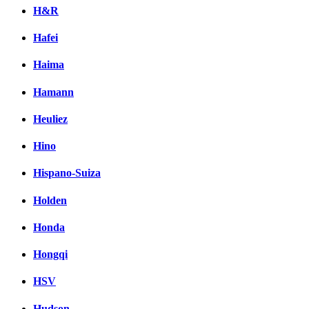
H&R
Hafei
Haima
Hamann
Heuliez
Hino
Hispano-Suiza
Holden
Honda
Hongqi
HSV
Hudson