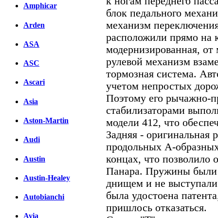
к ногам переднего пасс
Amphicar
блок педального механи
механизм переключения
Arden
расположили прямо на 
ASA
модернизированная, от 
рулевой механизм взаме
ASC
тормозная система. Авт
Ascari
учетом непростых доро
Поэтому его рычажно-п
Asia
стабилизаторами выполн
Aston-Martin
модели 412, что обеспе
Задняя - оригинальная
Audi
продольных А-образных
концах, что позволило 
Austin
Панара. Пружины были 
Austin-Healey
днищем и не выступали 
была удостоена патента
Autobianchi
пришлось отказаться.
Avia