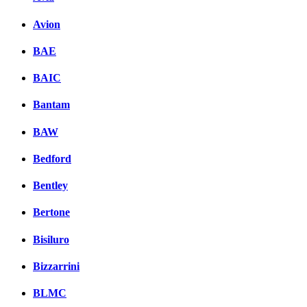
Avion
BAE
BAIC
Bantam
BAW
Bedford
Bentley
Bertone
Bisiluro
Bizzarrini
BLMC