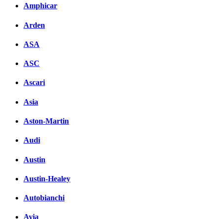
Amphicar
Arden
ASA
ASC
Ascari
Asia
Aston-Martin
Audi
Austin
Austin-Healey
Autobianchi
Avia