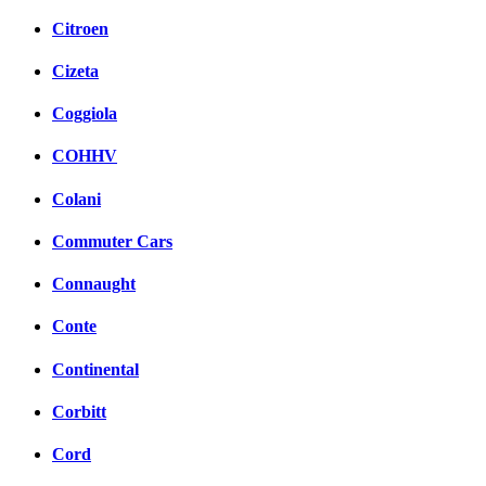
Citroen
Cizeta
Coggiola
COHHV
Colani
Commuter Cars
Connaught
Conte
Continental
Corbitt
Cord