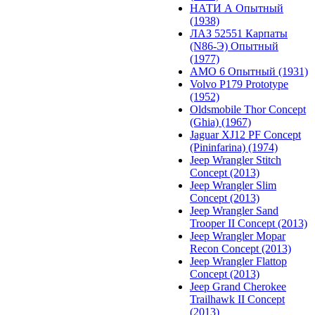
НАТИ А Опытный
(1938)
ЛАЗ 52551 Карпаты
(N86-Э) Опытный
(1977)
АМО 6 Опытный (1931)
Volvo P179 Prototype
(1952)
Oldsmobile Thor Concept
(Ghia) (1967)
Jaguar XJ12 PF Concept
(Pininfarina) (1974)
Jeep Wrangler Stitch
Concept (2013)
Jeep Wrangler Slim
Concept (2013)
Jeep Wrangler Sand
Trooper II Concept (2013)
Jeep Wrangler Mopar
Recon Concept (2013)
Jeep Wrangler Flattop
Concept (2013)
Jeep Grand Cherokee
Trailhawk II Concept
(2013)