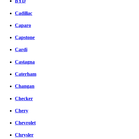
BYD
Cadillac
Caparo
Capstone
Cardi
Castagna
Caterham
Changan
Checker
Chery
Chevrolet
Chrysler