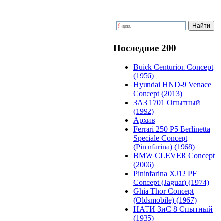
Последние 200
Buick Centurion Concept
(1956)
Hyundai HND-9 Venace
Concept (2013)
ЗАЗ 1701 Опытный
(1992)
Архив
Ferrari 250 P5 Berlinetta
Speciale Concept
(Pininfarina) (1968)
BMW CLEVER Concept
(2006)
Pininfarina XJ12 PF
Concept (Jaguar) (1974)
Ghia Thor Concept
(Oldsmobile) (1967)
НАТИ ЗиС 8 Опытный
(1935)