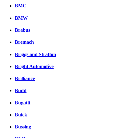
BMC
BMW
Brabus
Bremach
Briggs and Stratton
Bright Automotive
Brilliance
Budd
Bugatti
Buick
Bussing