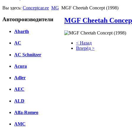
Вы здесь:
Conceptcar.ee
MG
MGF Cheetah Concept (1998)
Автопроизводители
MGF Cheetah Concept
Abarth
< Назад
AC
Вперёд >
AC Schnitzer
Facebook
Acura
вКонтакте
Комментарии вКонтакте
Adler
AEC
ALD
Alfa-Romeo
AMC