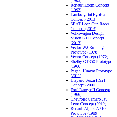
(1993)
Renault Zoom Concept
(1992)
Lamborghini Egoista
Concept (2013)
SEAT Leon Cup Racer
Concept (2013)
Volkswagen Design
Vision GTI Concept
(2013)
Vector W2 Running
Prototype (1978)
Vector Concept (1972)
Shelby GT350 Prototype
(1966)
Pagani Huayra Prototype
(2011)
Hispano-Suiza HS21
Concept (2000)
Ford Ranger II Concept
(1966)
Chevrolet Camaro Jay
Leno Concept (2010)
Renault Alpine A710
Prototype (1989)