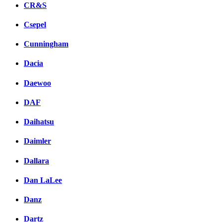
CR&S
Csepel
Cunningham
Dacia
Daewoo
DAF
Daihatsu
Daimler
Dallara
Dan LaLee
Danz
Dartz