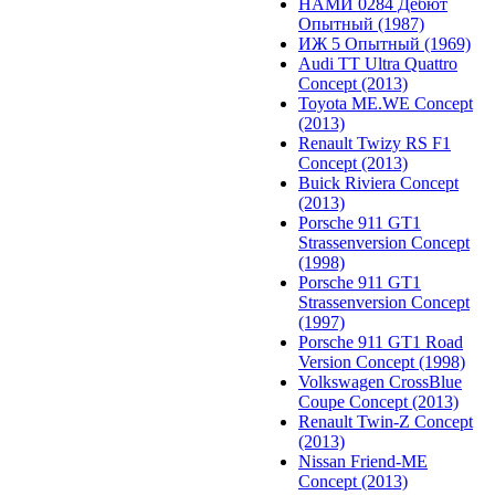
НАМИ 0284 Дебют
Опытный (1987)
ИЖ 5 Опытный (1969)
Audi TT Ultra Quattro
Concept (2013)
Toyota ME.WE Concept
(2013)
Renault Twizy RS F1
Concept (2013)
Buick Riviera Concept
(2013)
Porsche 911 GT1
Strassenversion Concept
(1998)
Porsche 911 GT1
Strassenversion Concept
(1997)
Porsche 911 GT1 Road
Version Concept (1998)
Volkswagen CrossBlue
Coupe Concept (2013)
Renault Twin-Z Concept
(2013)
Nissan Friend-ME
Concept (2013)