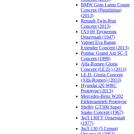
BMW Gran Lusso Coupe
Concept (Pininfarina)
(2013)
Renault Twin-Run
Concept (2013)
ГАЗ 69 Труженик
Опытный (1947)
Valmet Eva Range
Extender Concept (2013)
Pontiac Grand Am SC-T
Concept (1999)
Alfa-Romeo Gloria
Concept (I.E.D.) (2013)
I.E.D. Gloria Concept
(Alfa-Romeo) (2013)
Hyundai i20 WRC
Prototype (2013)
Mercedes-Benz W202
Elektroantrieb Prototype
Shelby GT500 Super
Snake Concept (1967)
ЗиЛ 130ГУ Опытный
(1977)
ЗиЛ 130 (5 Серия)
Опытный (1962)