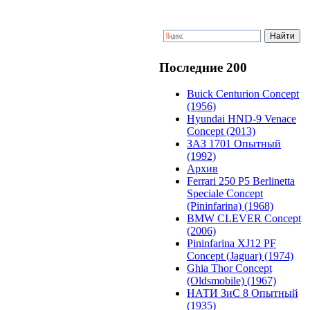
Последние 200
Buick Centurion Concept
(1956)
Hyundai HND-9 Venace
Concept (2013)
ЗАЗ 1701 Опытный
(1992)
Архив
Ferrari 250 P5 Berlinetta
Speciale Concept
(Pininfarina) (1968)
BMW CLEVER Concept
(2006)
Pininfarina XJ12 PF
Concept (Jaguar) (1974)
Ghia Thor Concept
(Oldsmobile) (1967)
НАТИ ЗиС 8 Опытный
(1935)