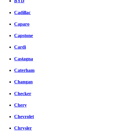
BYD
Cadillac
Caparo
Capstone
Cardi
Castagna
Caterham
Changan
Checker
Chery
Chevrolet
Chrysler