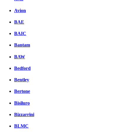
Avion
BAE
BAIC
Bantam
BAW
Bedford
Bentley
Bertone
Bisiluro
Bizzarrini
BLMC