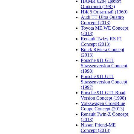
НАМИ 0284 Дебют
Опытный (1987)
ИЖ 5 Опытный (1969)
Audi TT Ultra Quattro
Concept (2013)
Toyota ME.WE Concept
(2013)
Renault Twizy RS F1
Concept (2013)
Buick Riviera Concept
(2013)
Porsche 911 GT1
Strassenversion Concept
(1998)
Porsche 911 GT1
Strassenversion Concept
(1997)
Porsche 911 GT1 Road
Version Concept (1998)
Volkswagen CrossBlue
Coupe Concept (2013)
Renault Twin-Z Concept
(2013)
Nissan Friend-ME
Concept (2013)