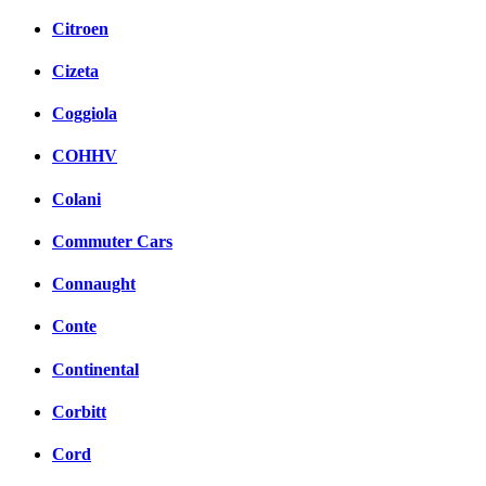
Citroen
Cizeta
Coggiola
COHHV
Colani
Commuter Cars
Connaught
Conte
Continental
Corbitt
Cord