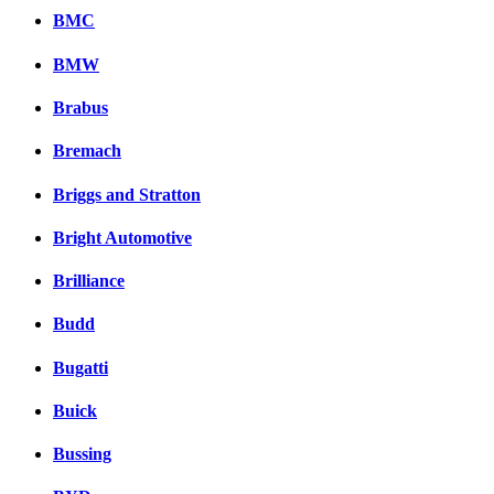
BMC
BMW
Brabus
Bremach
Briggs and Stratton
Bright Automotive
Brilliance
Budd
Bugatti
Buick
Bussing