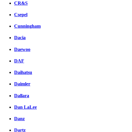
CR&S
Csepel
Cunningham
Dacia
Daewoo
DAF
Daihatsu
Daimler
Dallara
Dan LaLee
Danz
Dartz