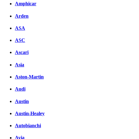
Amphicar
Arden
ASA
ASC
Ascari
Asia
Aston-Martin
Audi
Austin
Austin-Healey
Autobianchi
Avia