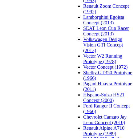
(1993)
Renault Zoom Concept
(1992)
Lamborghini Egoista
Concept (2013)
SEAT Leon Cup Racer
Concept (2013)
Volkswagen Design
Vision GTI Concept
(2013)
Vector W2 Running
Prototype (1978)
Vector Concept (1972)
Shelby GT350 Prototype
(1966)
Pagani Huayra Prototype
(2011)
Hispano-Suiza HS21
Concept (2000)
Ford Ranger II Concept
(1966)
Chevrolet Camaro Jay
Leno Concept (2010)
Renault Alpine A710
Prototype (1989)