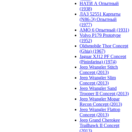
НАТИ А Опытный
(1938)
ЛАЗ 52551 Карпаты
(N86-Э) Опытный
(1977)
АМО 6 Опытный (1931)
Volvo P179 Prototype
(1952)
Oldsmobile Thor Concept
(Ghia) (1967)
Jaguar XJ12 PF Concept
(Pininfarina) (1974)
Jeep Wrangler Stitch
Concept (2013)
Jeep Wrangler Slim
Concept (2013)
Jeep Wrangler Sand
Trooper II Concept (2013)
Jeep Wrangler Mopar
Recon Concept (2013)
Jeep Wrangler Flattop
Concept (2013)
Jeep Grand Cherokee
Trailhawk II Concept
(2013)