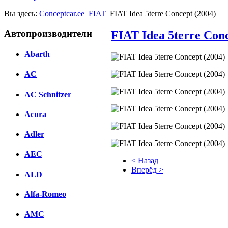
Вы здесь:
Conceptcar.ee
FIAT
FIAT Idea 5terre Concept (2004)
Автопроизводители
FIAT Idea 5terre Conc
Abarth
AC
AC Schnitzer
Acura
Adler
AEC
< Назад
Вперёд >
ALD
Facebook
Alfa-Romeo
вКонтакте
AMC
Комментарии вКонтакте