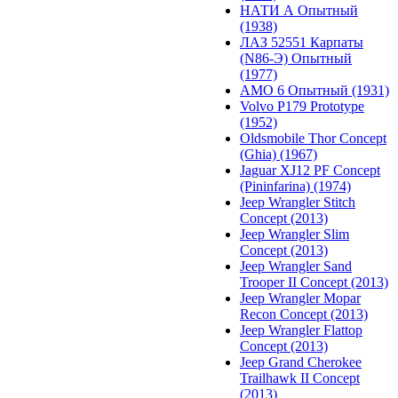
НАТИ А Опытный
(1938)
ЛАЗ 52551 Карпаты
(N86-Э) Опытный
(1977)
АМО 6 Опытный (1931)
Volvo P179 Prototype
(1952)
Oldsmobile Thor Concept
(Ghia) (1967)
Jaguar XJ12 PF Concept
(Pininfarina) (1974)
Jeep Wrangler Stitch
Concept (2013)
Jeep Wrangler Slim
Concept (2013)
Jeep Wrangler Sand
Trooper II Concept (2013)
Jeep Wrangler Mopar
Recon Concept (2013)
Jeep Wrangler Flattop
Concept (2013)
Jeep Grand Cherokee
Trailhawk II Concept
(2013)