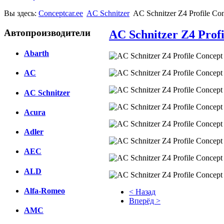
Вы здесь:
Conceptcar.ee
AC Schnitzer
AC Schnitzer Z4 Profile Co
Автопроизводители
AC Schnitzer Z4 Profi
Abarth
AC
AC Schnitzer
Acura
Adler
AEC
ALD
Alfa-Romeo
< Назад
Вперёд >
AMC
Facebook