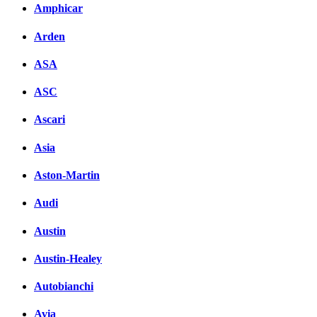
Amphicar
вКонтакте
Комментарии вКонтакте
Arden
ASA
ASC
Ascari
Asia
Aston-Martin
Audi
Austin
Austin-Healey
Autobianchi
Avia