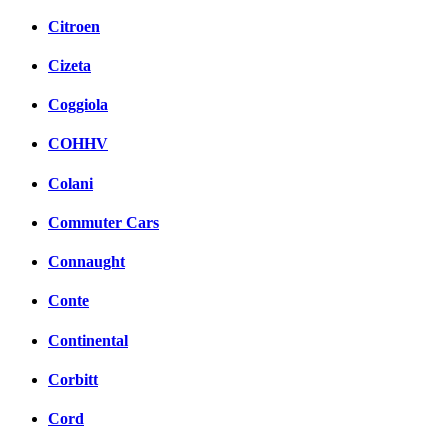
Citroen
Cizeta
Coggiola
COHHV
Colani
Commuter Cars
Connaught
Conte
Continental
Corbitt
Cord