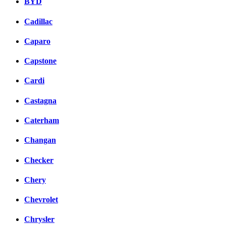
BYD
Cadillac
Caparo
Capstone
Cardi
Castagna
Caterham
Changan
Checker
Chery
Chevrolet
Chrysler