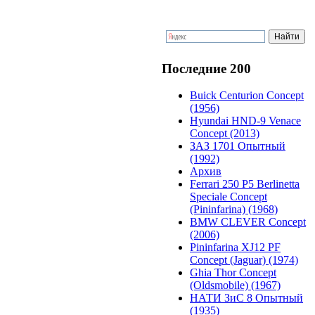
Последние 200
Buick Centurion Concept
(1956)
Hyundai HND-9 Venace
Concept (2013)
ЗАЗ 1701 Опытный
(1992)
Архив
Ferrari 250 P5 Berlinetta
Speciale Concept
(Pininfarina) (1968)
BMW CLEVER Concept
(2006)
Pininfarina XJ12 PF
Concept (Jaguar) (1974)
Ghia Thor Concept
(Oldsmobile) (1967)
НАТИ ЗиС 8 Опытный
(1935)