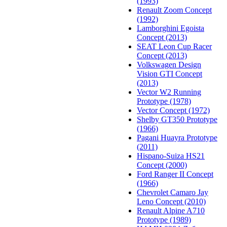
(1993)
Renault Zoom Concept
(1992)
Lamborghini Egoista
Concept (2013)
SEAT Leon Cup Racer
Concept (2013)
Volkswagen Design
Vision GTI Concept
(2013)
Vector W2 Running
Prototype (1978)
Vector Concept (1972)
Shelby GT350 Prototype
(1966)
Pagani Huayra Prototype
(2011)
Hispano-Suiza HS21
Concept (2000)
Ford Ranger II Concept
(1966)
Chevrolet Camaro Jay
Leno Concept (2010)
Renault Alpine A710
Prototype (1989)