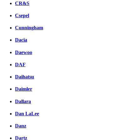
CR&S
Csepel
Cunningham
Dacia
Daewoo
DAF
Daihatsu
Daimler
Dallara
Dan LaLee
Danz
Dartz