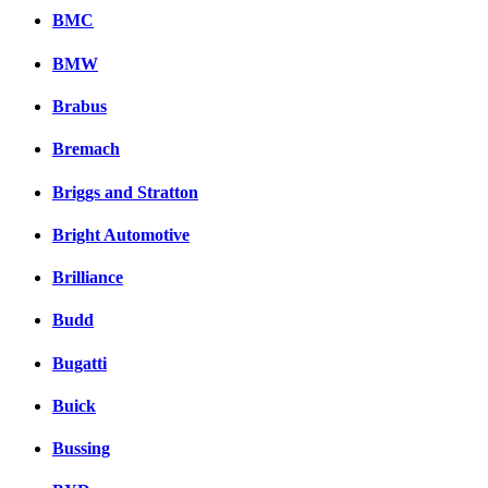
BMC
BMW
Brabus
Bremach
Briggs and Stratton
Bright Automotive
Brilliance
Budd
Bugatti
Buick
Bussing