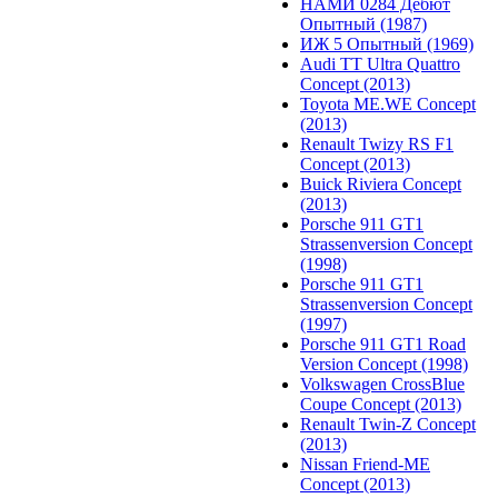
НАМИ 0284 Дебют
Опытный (1987)
ИЖ 5 Опытный (1969)
Audi TT Ultra Quattro
Concept (2013)
Toyota ME.WE Concept
(2013)
Renault Twizy RS F1
Concept (2013)
Buick Riviera Concept
(2013)
Porsche 911 GT1
Strassenversion Concept
(1998)
Porsche 911 GT1
Strassenversion Concept
(1997)
Porsche 911 GT1 Road
Version Concept (1998)
Volkswagen CrossBlue
Coupe Concept (2013)
Renault Twin-Z Concept
(2013)
Nissan Friend-ME
Concept (2013)