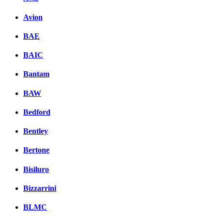
Avion
BAE
BAIC
Bantam
BAW
Bedford
Bentley
Bertone
Bisiluro
Bizzarrini
BLMC