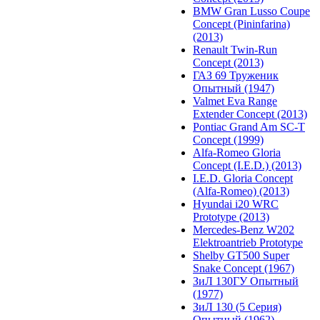
BMW Gran Lusso Coupe
Concept (Pininfarina)
(2013)
Renault Twin-Run
Concept (2013)
ГАЗ 69 Труженик
Опытный (1947)
Valmet Eva Range
Extender Concept (2013)
Pontiac Grand Am SC-T
Concept (1999)
Alfa-Romeo Gloria
Concept (I.E.D.) (2013)
I.E.D. Gloria Concept
(Alfa-Romeo) (2013)
Hyundai i20 WRC
Prototype (2013)
Mercedes-Benz W202
Elektroantrieb Prototype
Shelby GT500 Super
Snake Concept (1967)
ЗиЛ 130ГУ Опытный
(1977)
ЗиЛ 130 (5 Серия)
Опытный (1962)