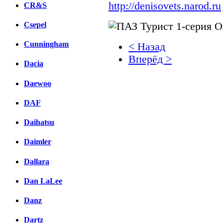
http://denisovets.narod.ru
CR&S
Csepel
Cunningham
< Назад
Вперёд >
Dacia
Facebook
Daewoo
вКонтакте
DAF
Комментарии вКонтакт
Daihatsu
Daimler
Dallara
Dan LaLee
Danz
Dartz