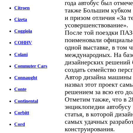
года автобус был отмеч
Citroen
также Большим кубком
и призом отличия «За т
Cizeta
усовершенствование».
Coggiola
После той поездки ПАЗ-
поименовали официальн
COHHV
одной выставке, в том 
международных. На базе
Colani
дизайнерских решений 
Commuter Cars
создать семейство персп
Автор дизайна машины
Connaught
назвал этот проект са
Conte
решением за всю его д
Отметим также, что в 
Continental
энциклопедии автобусу
Corbitt
статья, в которой диза
самых удачных разработ
Cord
конструирования.