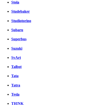
Stola
Studebaker
Studiotorino
Subaru
Superbus
Suzuki
SvArt
Talbot
Tata
Tatra
Tesla
TH!NK