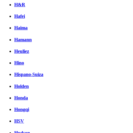
H&R
Hafei
Haima
Hamann
Heuliez
Hino
Hispano-Suiza
Holden
Honda
Hongqi
HSV
Hudson