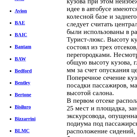
кузова при этом неизбе
идее в автобусе имеются
Avion
колесной базе и заднег
BAE
следует считать центра
были использованы в ра
BAIC
Турист-люкс. Высоту ку
состоял из трех отсеко
Bantam
перегородками. Несмот
BAW
общую высоту кузова, г
мм за счет опускания ц
Bedford
Поперечное сечение ку
Bentley
посадки пассажиров, м
высотой салона.
Bertone
В первом отсеке распол
Bisiluro
25 мест и площадка, за
экскурсовода, опущенна
Bizzarrini
подиума под пассажирс
расположение сидений,
BLMC