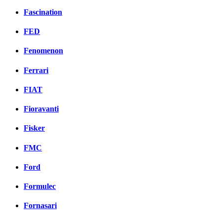
Fascination
FED
Fenomenon
Ferrari
FIAT
Fioravanti
Fisker
FMC
Ford
Formulec
Fornasari