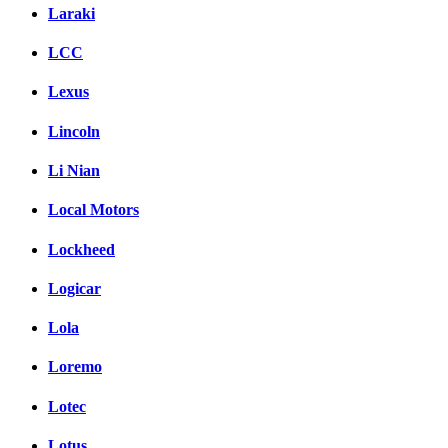
Laraki
LCC
Lexus
Lincoln
Li Nian
Local Motors
Lockheed
Logicar
Lola
Loremo
Lotec
Lotus