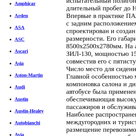
испытательный полигон
Amphicar
длительный пробег до 
Впервые в практике ПА
Arden
с задним расположением
ASA
спроектирован и создан
размерности. Его габар
ASC
8500х2500х2780мм. На а
Ascari
ЗИЛ-130, мощностью 150
совместив его с пятис
Asia
Число место для сидени
Aston-Martin
Главной особенностью
компоновка салона и ди
Audi
автобусе была применен
обеспечивающая высоку
Austin
пассажиров и обслужив
Austin-Healey
Наиболее распростране
междугородних и турист
Autobianchi
размещение перевозимо
Avia