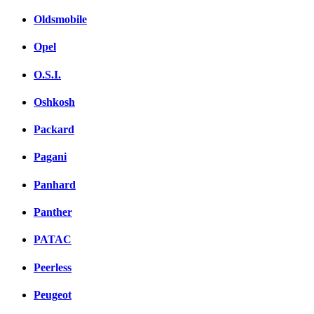
Oldsmobile
Opel
O.S.I.
Oshkosh
Packard
Pagani
Panhard
Panther
PATAC
Peerless
Peugeot