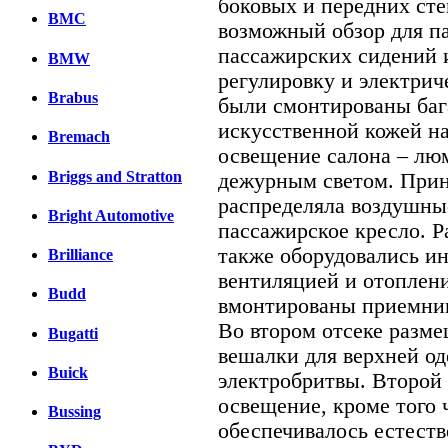
боковых и передних сте
BMC
возможный обзор для п
пассажирских сидений 
BMW
регулировку и электри
Brabus
были смонтированы баг
искусственной кожей н
Bremach
освещение салона – лю
Briggs and Stratton
дежурным светом. Прин
распределяла воздушны
Bright Automotive
пассажирское кресло. Р
также оборудовались и
Brilliance
вентиляцией и отоплен
Budd
вмонтированы приемник
Во втором отсеке разме
Bugatti
вешалки для верхней од
Buick
электробритвы. Второй 
освещение, кроме того
Bussing
обеспечивалось естест