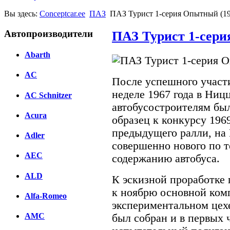
Вы здесь:
Conceptcar.ee
ПАЗ
ПАЗ Турист 1-серия Опытный (19
Автопроизводители
ПАЗ Турист 1-сери
Abarth
AC
После успешного участ
неделе 1967 года в Ниц
AC Schnitzer
автобусостроителям бы
Acura
образец к конкурсу 196
предыдущего ралли, на
Adler
совершенно нового по 
AEC
содержанию автобуса.
ALD
К эскизной проработке 
к ноябрю основной ком
Alfa-Romeo
экспериментальном цехе
AMC
был собран и в первых 