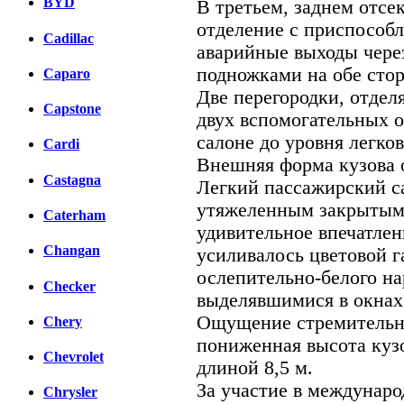
BYD
В третьем, заднем отсе
отделение с приспособл
Cadillac
аварийные выходы чере
подножками на обе стор
Caparo
Две перегородки, отдел
Capstone
двух вспомогательных о
салоне до уровня легко
Cardi
Внешняя форма кузова о
Castagna
Легкий пассажирский с
утяжеленным закрытым 
Caterham
удивительное впечатлен
Changan
усиливалось цветовой г
ослепительно-белого на
Checker
выделявшимися в окнах
Ощущение стремительно
Chery
пониженная высота куз
Chevrolet
длиной 8,5 м.
За участие в междунар
Chrysler