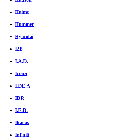
Hulme
Hummer
Hyundai
I2B
I.A.D.
Icona
I.DE.A
IDR
I.E.D.
Ikarus
Infiniti