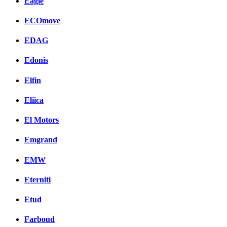
Eagle
ECOmove
EDAG
Edonis
Elfin
Eliica
El Motors
Emgrand
EMW
Eterniti
Etud
Farboud