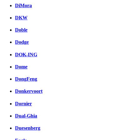
DiMora
DKW
Doble
Dodge
DOK-ING
Dome
DongFeng
Donkervoort
Dornier
Dual-Ghia
Duesenberg