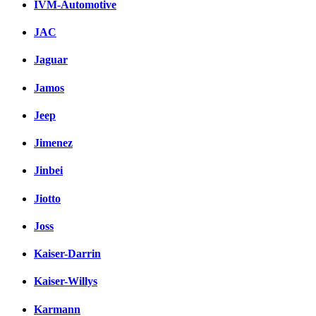
IVM-Automotive
JAC
Jaguar
Jamos
Jeep
Jimenez
Jinbei
Jiotto
Joss
Kaiser-Darrin
Kaiser-Willys
Karmann