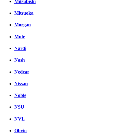
Mitsubishi
Mitsuoka
Morgan
Mute
Nardi
Nash
Nedcar
Nissan
Noble
NSU
NVL
Obvio