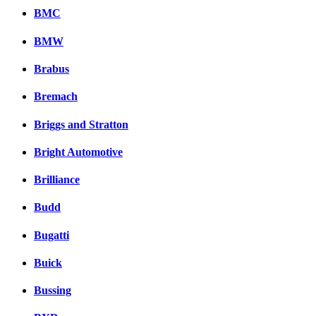
BMC
BMW
Brabus
Bremach
Briggs and Stratton
Bright Automotive
Brilliance
Budd
Bugatti
Buick
Bussing