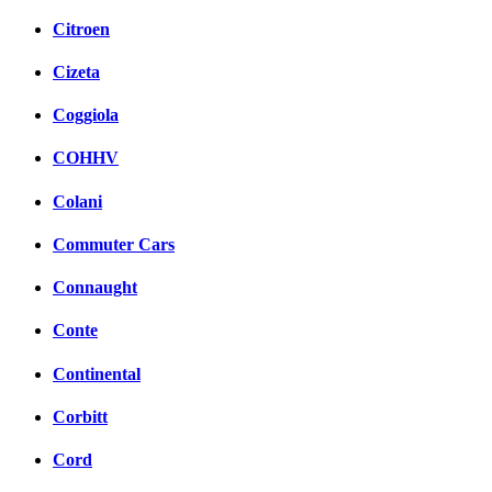
Citroen
Cizeta
Coggiola
COHHV
Colani
Commuter Cars
Connaught
Conte
Continental
Corbitt
Cord