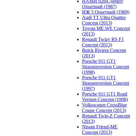
НАМИ 0284 Дебют
Опытный (1987)
ИЖ 5 Опытный (1969)
Audi TT Ultra Quattro
Concept (2013)
Toyota ME.WE Concept
(2013)
Renault Twizy RS F1
Concept (2013)
Buick Riviera Concept
(2013)
Porsche 911 GT1
Strassenversion Concept
(1998)
Porsche 911 GT1
Strassenversion Concept
(1997)
Porsche 911 GT1 Road
Version Concept (1998)
Volkswagen CrossBlue
Coupe Concept (2013)
Renault Twin-Z Concept
(2013)
Nissan Friend-ME
Concept (2013)