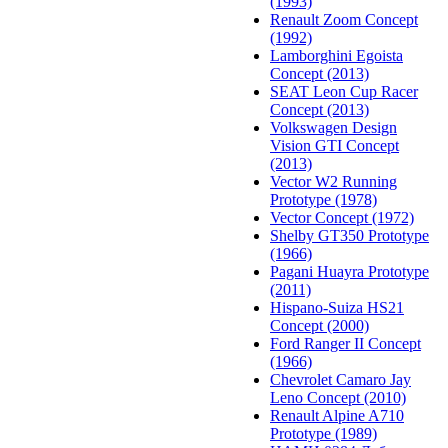
(1993)
Renault Zoom Concept
(1992)
Lamborghini Egoista
Concept (2013)
SEAT Leon Cup Racer
Concept (2013)
Volkswagen Design
Vision GTI Concept
(2013)
Vector W2 Running
Prototype (1978)
Vector Concept (1972)
Shelby GT350 Prototype
(1966)
Pagani Huayra Prototype
(2011)
Hispano-Suiza HS21
Concept (2000)
Ford Ranger II Concept
(1966)
Chevrolet Camaro Jay
Leno Concept (2010)
Renault Alpine A710
Prototype (1989)