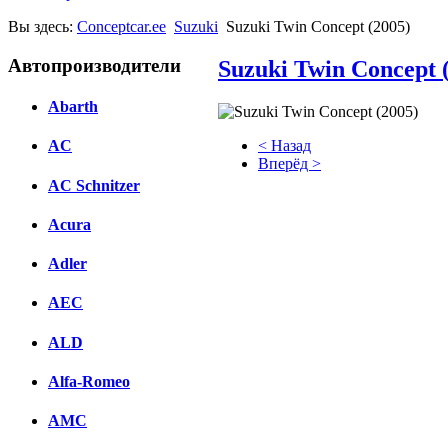
Вы здесь:
Conceptcar.ee
Suzuki
Suzuki Twin Concept (2005)
Автопроизводители
Suzuki Twin Concept 
Abarth
< Назад
AC
Вперёд >
AC Schnitzer
Facebook
Acura
вКонтакте
Комментарии вКонтакте
Adler
AEC
ALD
Alfa-Romeo
AMC