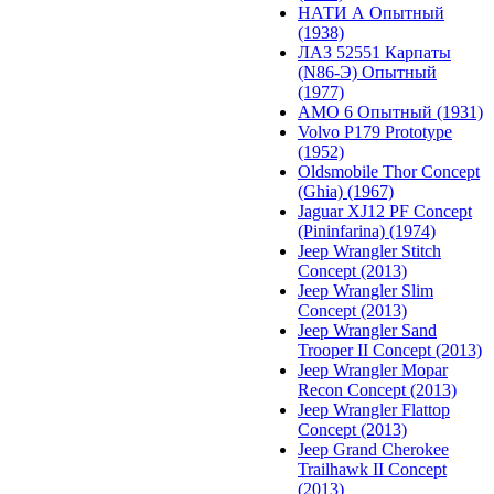
НАТИ А Опытный
(1938)
ЛАЗ 52551 Карпаты
(N86-Э) Опытный
(1977)
АМО 6 Опытный (1931)
Volvo P179 Prototype
(1952)
Oldsmobile Thor Concept
(Ghia) (1967)
Jaguar XJ12 PF Concept
(Pininfarina) (1974)
Jeep Wrangler Stitch
Concept (2013)
Jeep Wrangler Slim
Concept (2013)
Jeep Wrangler Sand
Trooper II Concept (2013)
Jeep Wrangler Mopar
Recon Concept (2013)
Jeep Wrangler Flattop
Concept (2013)
Jeep Grand Cherokee
Trailhawk II Concept
(2013)