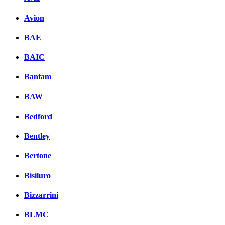
Avion
BAE
BAIC
Bantam
BAW
Bedford
Bentley
Bertone
Bisiluro
Bizzarrini
BLMC