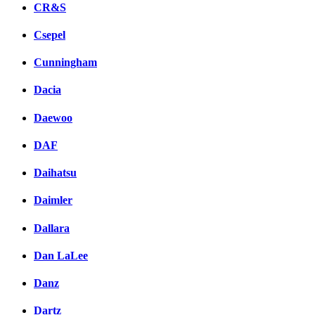
CR&S
Csepel
Cunningham
Dacia
Daewoo
DAF
Daihatsu
Daimler
Dallara
Dan LaLee
Danz
Dartz