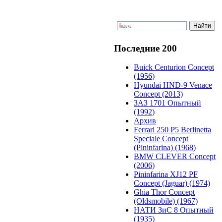
Последние 200
Buick Centurion Concept
(1956)
Hyundai HND-9 Venace
Concept (2013)
ЗАЗ 1701 Опытный
(1992)
Архив
Ferrari 250 P5 Berlinetta
Speciale Concept
(Pininfarina) (1968)
BMW CLEVER Concept
(2006)
Pininfarina XJ12 PF
Concept (Jaguar) (1974)
Ghia Thor Concept
(Oldsmobile) (1967)
НАТИ ЗиС 8 Опытный
(1935)