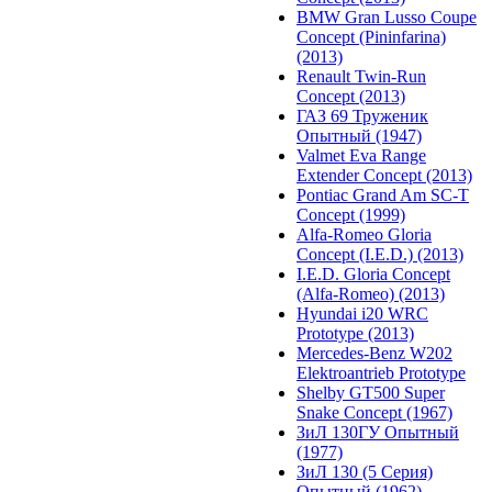
BMW Gran Lusso Coupe
Concept (Pininfarina)
(2013)
Renault Twin-Run
Concept (2013)
ГАЗ 69 Труженик
Опытный (1947)
Valmet Eva Range
Extender Concept (2013)
Pontiac Grand Am SC-T
Concept (1999)
Alfa-Romeo Gloria
Concept (I.E.D.) (2013)
I.E.D. Gloria Concept
(Alfa-Romeo) (2013)
Hyundai i20 WRC
Prototype (2013)
Mercedes-Benz W202
Elektroantrieb Prototype
Shelby GT500 Super
Snake Concept (1967)
ЗиЛ 130ГУ Опытный
(1977)
ЗиЛ 130 (5 Серия)
Опытный (1962)