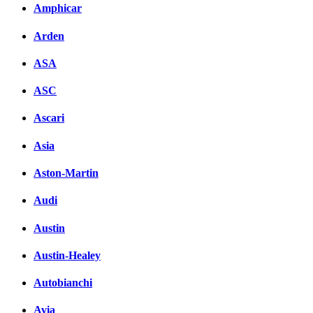
Amphicar
Arden
ASA
ASC
Ascari
Asia
Aston-Martin
Audi
Austin
Austin-Healey
Autobianchi
Avia