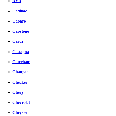
BYD
Cadillac
Caparo
Capstone
Cardi
Castagna
Caterham
Changan
Checker
Chery
Chevrolet
Chrysler