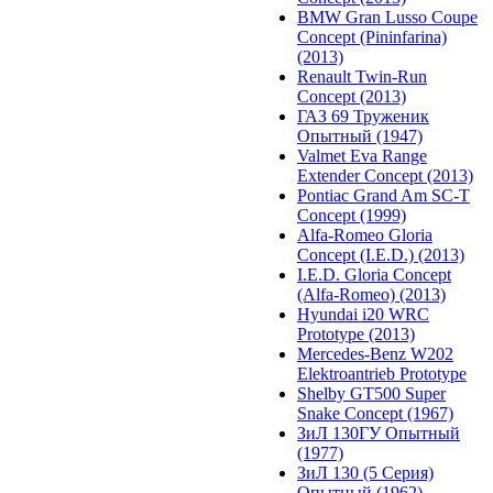
BMW Gran Lusso Coupe
Concept (Pininfarina)
(2013)
Renault Twin-Run
Concept (2013)
ГАЗ 69 Труженик
Опытный (1947)
Valmet Eva Range
Extender Concept (2013)
Pontiac Grand Am SC-T
Concept (1999)
Alfa-Romeo Gloria
Concept (I.E.D.) (2013)
I.E.D. Gloria Concept
(Alfa-Romeo) (2013)
Hyundai i20 WRC
Prototype (2013)
Mercedes-Benz W202
Elektroantrieb Prototype
Shelby GT500 Super
Snake Concept (1967)
ЗиЛ 130ГУ Опытный
(1977)
ЗиЛ 130 (5 Серия)
Опытный (1962)