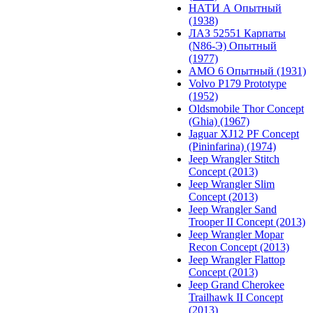
НАТИ А Опытный
(1938)
ЛАЗ 52551 Карпаты
(N86-Э) Опытный
(1977)
АМО 6 Опытный (1931)
Volvo P179 Prototype
(1952)
Oldsmobile Thor Concept
(Ghia) (1967)
Jaguar XJ12 PF Concept
(Pininfarina) (1974)
Jeep Wrangler Stitch
Concept (2013)
Jeep Wrangler Slim
Concept (2013)
Jeep Wrangler Sand
Trooper II Concept (2013)
Jeep Wrangler Mopar
Recon Concept (2013)
Jeep Wrangler Flattop
Concept (2013)
Jeep Grand Cherokee
Trailhawk II Concept
(2013)