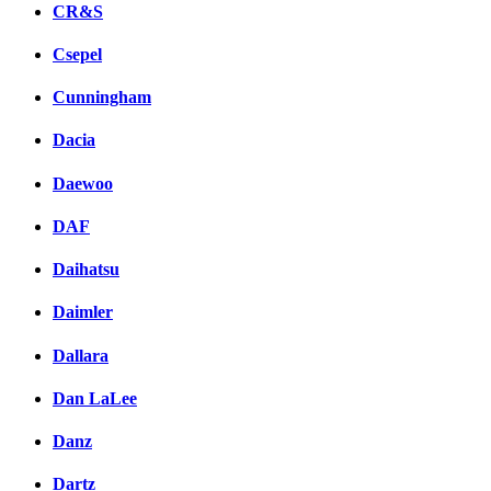
CR&S
Csepel
Cunningham
Dacia
Daewoo
DAF
Daihatsu
Daimler
Dallara
Dan LaLee
Danz
Dartz