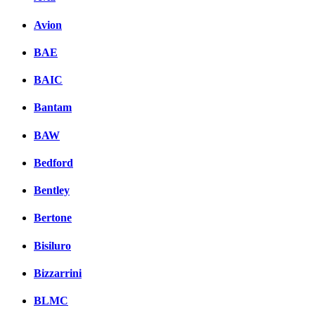
Avion
BAE
BAIC
Bantam
BAW
Bedford
Bentley
Bertone
Bisiluro
Bizzarrini
BLMC