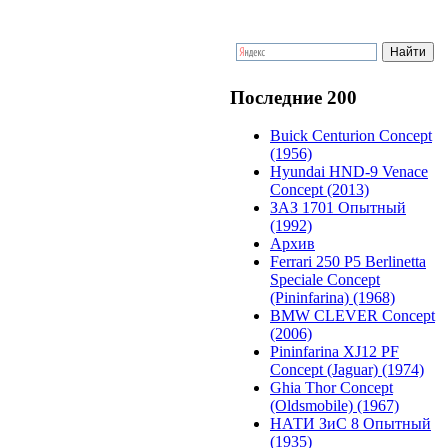
Последние 200
Buick Centurion Concept
(1956)
Hyundai HND-9 Venace
Concept (2013)
ЗАЗ 1701 Опытный
(1992)
Архив
Ferrari 250 P5 Berlinetta
Speciale Concept
(Pininfarina) (1968)
BMW CLEVER Concept
(2006)
Pininfarina XJ12 PF
Concept (Jaguar) (1974)
Ghia Thor Concept
(Oldsmobile) (1967)
НАТИ ЗиС 8 Опытный
(1935)