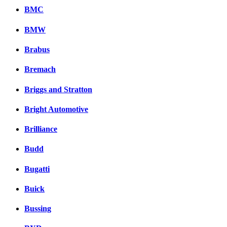
BMC
BMW
Brabus
Bremach
Briggs and Stratton
Bright Automotive
Brilliance
Budd
Bugatti
Buick
Bussing