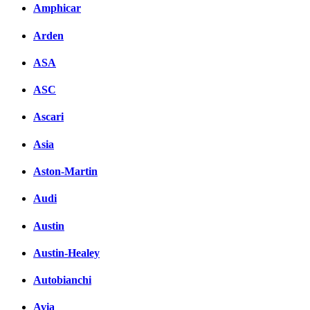
Amphicar
Arden
ASA
ASC
Ascari
Asia
Aston-Martin
Audi
Austin
Austin-Healey
Autobianchi
Avia