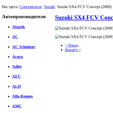
Вы здесь:
Conceptcar.ee
Suzuki
Suzuki SX4 FCV Concept (2009)
Автопроизводители
Suzuki SX4 FCV Conc
Abarth
AC
< Назад
AC Schnitzer
Вперёд >
Acura
Facebook
Adler
вКонтакте
Комментарии вКонтакте
AEC
ALD
Alfa-Romeo
AMC