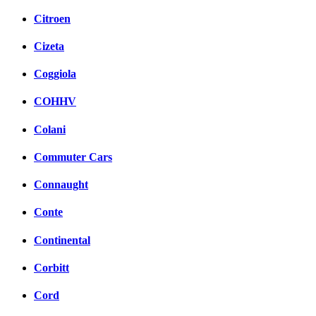
Citroen
Cizeta
Coggiola
COHHV
Colani
Commuter Cars
Connaught
Conte
Continental
Corbitt
Cord