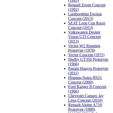
(1993)
Renault Zoom Concept
(1992)
Lamborghini Egoista
Concept (2013)
SEAT Leon Cup Racer
Concept (2013)
Volkswagen Design
Vision GTI Concept
(2013)
Vector W2 Running
Prototype (1978)
Vector Concept (1972)
Shelby GT350 Prototype
(1966)
Pagani Huayra Prototype
(2011)
Hispano-Suiza HS21
Concept (2000)
Ford Ranger II Concept
(1966)
Chevrolet Camaro Jay
Leno Concept (2010)
Renault Alpine A710
Prototype (1989)