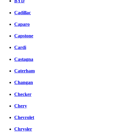
BYD
Cadillac
Caparo
Capstone
Cardi
Castagna
Caterham
Changan
Checker
Chery
Chevrolet
Chrysler