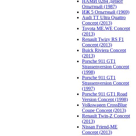
НАМИ 0284 Дебют
Опытный (1987)
ИЖ 5 Опытный (1969)
Audi TT Ultra Quattro
Concept (2013)
Toyota ME.WE Concept
(2013)
Renault Twizy RS F1
Concept (2013)
Buick Riviera Concept
(2013)
Porsche 911 GT1
Strassenversion Concept
(1998)
Porsche 911 GT1
Strassenversion Concept
(1997)
Porsche 911 GT1 Road
Version Concept (1998)
Volkswagen CrossBlue
Coupe Concept (2013)
Renault Twin-Z Concept
(2013)
Nissan Friend-ME
Concept (2013)