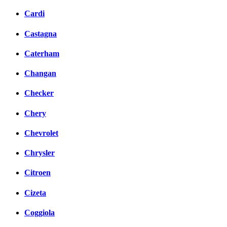
Cardi
Castagna
Caterham
Changan
Checker
Chery
Chevrolet
Chrysler
Citroen
Cizeta
Coggiola