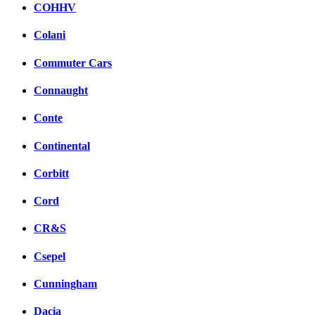
COHHV
Colani
Commuter Cars
Connaught
Conte
Continental
Corbitt
Cord
CR&S
Csepel
Cunningham
Dacia