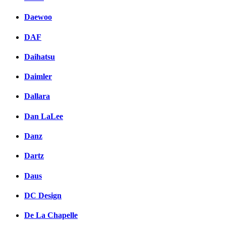
Daewoo
DAF
Daihatsu
Daimler
Dallara
Dan LaLee
Danz
Dartz
Daus
DC Design
De La Chapelle