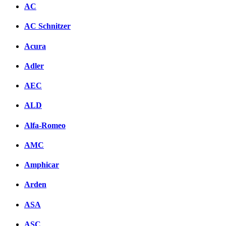
AC
AC Schnitzer
Acura
Adler
AEC
ALD
Alfa-Romeo
AMC
Amphicar
Arden
ASA
ASC