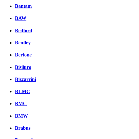
Bantam
BAW
Bedford
Bentley
Bertone
Bisiluro
Bizzarrini
BLMC
BMC
BMW
Brabus