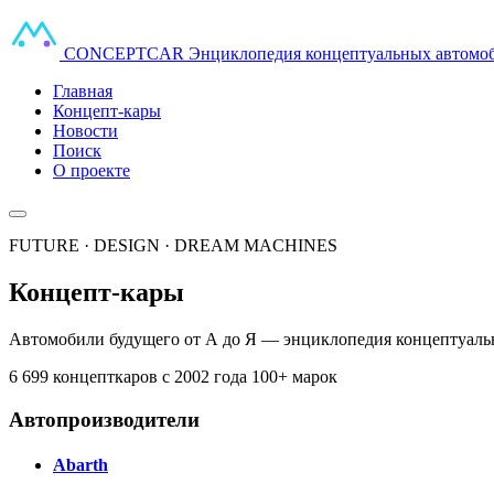
CONCEPT
CAR
Энциклопедия концептуальных автомо
Главная
Концепт-кары
Новости
Поиск
О проекте
FUTURE · DESIGN · DREAM MACHINES
Концепт-кары
Автомобили будущего от А до Я — энциклопедия концептуальн
6 699 концепткаров
с 2002 года
100+ марок
Автопроизводители
Abarth