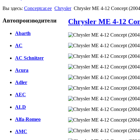
Вы здесь:
Conceptcar.ee
Chrysler
Chrysler ME 4-12 Concept (2004
Автопроизводители
Chrysler ME 4-12 Con
Abarth
AC
AC Schnitzer
Acura
Adler
AEC
ALD
Alfa-Romeo
AMC