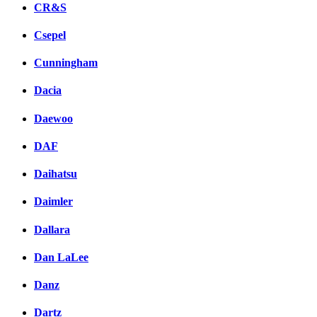
CR&S
Csepel
Cunningham
Dacia
Daewoo
DAF
Daihatsu
Daimler
Dallara
Dan LaLee
Danz
Dartz