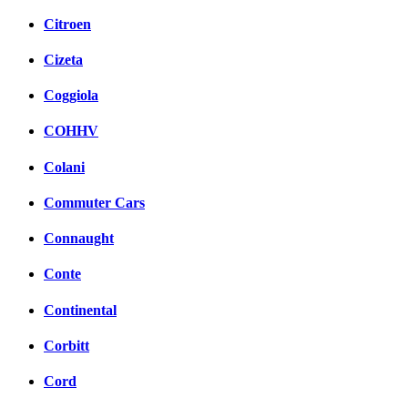
Citroen
Cizeta
Coggiola
COHHV
Colani
Commuter Cars
Connaught
Conte
Continental
Corbitt
Cord