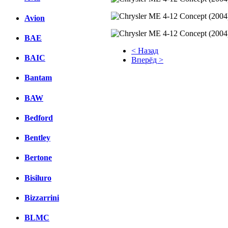
Avion
BAE
< Назад
BAIC
Вперёд >
Facebook
Bantam
вКонтакте
BAW
Комментарии вКонтакте
Bedford
Bentley
Bertone
Bisiluro
Bizzarrini
BLMC