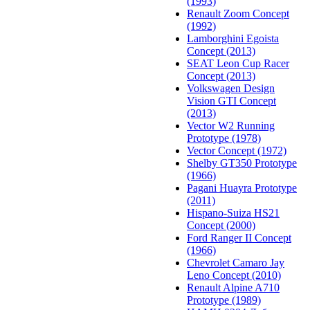
(1993)
Renault Zoom Concept
(1992)
Lamborghini Egoista
Concept (2013)
SEAT Leon Cup Racer
Concept (2013)
Volkswagen Design
Vision GTI Concept
(2013)
Vector W2 Running
Prototype (1978)
Vector Concept (1972)
Shelby GT350 Prototype
(1966)
Pagani Huayra Prototype
(2011)
Hispano-Suiza HS21
Concept (2000)
Ford Ranger II Concept
(1966)
Chevrolet Camaro Jay
Leno Concept (2010)
Renault Alpine A710
Prototype (1989)