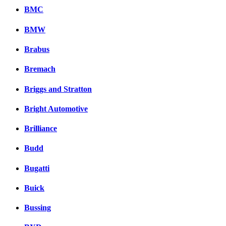
BMC
BMW
Brabus
Bremach
Briggs and Stratton
Bright Automotive
Brilliance
Budd
Bugatti
Buick
Bussing