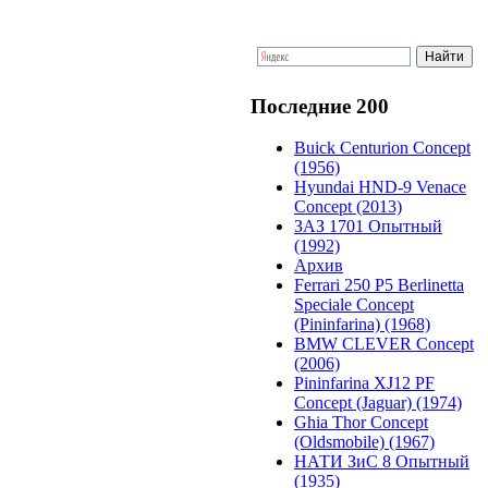
Последние 200
Buick Centurion Concept
(1956)
Hyundai HND-9 Venace
Concept (2013)
ЗАЗ 1701 Опытный
(1992)
Архив
Ferrari 250 P5 Berlinetta
Speciale Concept
(Pininfarina) (1968)
BMW CLEVER Concept
(2006)
Pininfarina XJ12 PF
Concept (Jaguar) (1974)
Ghia Thor Concept
(Oldsmobile) (1967)
НАТИ ЗиС 8 Опытный
(1935)