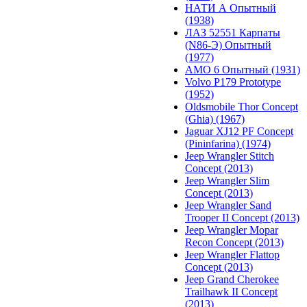
НАТИ А Опытный
(1938)
ЛАЗ 52551 Карпаты
(N86-Э) Опытный
(1977)
АМО 6 Опытный (1931)
Volvo P179 Prototype
(1952)
Oldsmobile Thor Concept
(Ghia) (1967)
Jaguar XJ12 PF Concept
(Pininfarina) (1974)
Jeep Wrangler Stitch
Concept (2013)
Jeep Wrangler Slim
Concept (2013)
Jeep Wrangler Sand
Trooper II Concept (2013)
Jeep Wrangler Mopar
Recon Concept (2013)
Jeep Wrangler Flattop
Concept (2013)
Jeep Grand Cherokee
Trailhawk II Concept
(2013)