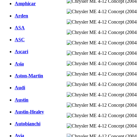
Amphicar
Arden
ASA
ASC
Ascari
Asia
Aston-Martin
Audi
Austin
Austin-Healey
Autobianchi
Avia