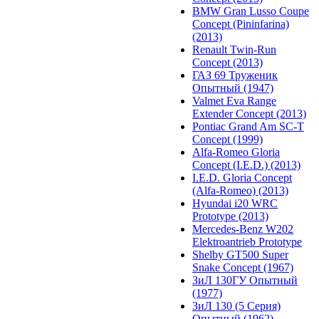
BMW Gran Lusso Coupe
Concept (Pininfarina)
(2013)
Renault Twin-Run
Concept (2013)
ГАЗ 69 Труженик
Опытный (1947)
Valmet Eva Range
Extender Concept (2013)
Pontiac Grand Am SC-T
Concept (1999)
Alfa-Romeo Gloria
Concept (I.E.D.) (2013)
I.E.D. Gloria Concept
(Alfa-Romeo) (2013)
Hyundai i20 WRC
Prototype (2013)
Mercedes-Benz W202
Elektroantrieb Prototype
Shelby GT500 Super
Snake Concept (1967)
ЗиЛ 130ГУ Опытный
(1977)
ЗиЛ 130 (5 Серия)
Опытный (1962)