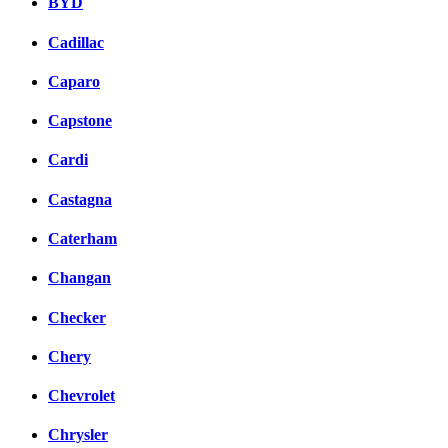
BYD
Cadillac
Caparo
Capstone
Cardi
Castagna
Caterham
Changan
Checker
Chery
Chevrolet
Chrysler