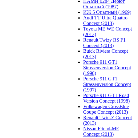
НАМИ 0284 Дебют
Опытный (1987)
ИЖ 5 Опытный (1969)
Audi TT Ultra Quattro
Concept (2013)
Toyota ME.WE Concept
(2013)
Renault Twizy RS F1
Concept (2013)
Buick Riviera Concept
(2013)
Porsche 911 GT1
Strassenversion Concept
(1998)
Porsche 911 GT1
Strassenversion Concept
(1997)
Porsche 911 GT1 Road
Version Concept (1998)
Volkswagen CrossBlue
Coupe Concept (2013)
Renault Twin-Z Concept
(2013)
Nissan Friend-ME
Concept (2013)