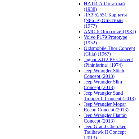
НАТИ А Опытный
(1938)
ЛАЗ 52551 Карпаты
(N86-Э) Опытный
(1977)
АМО 6 Опытный (1931)
Volvo P179 Prototype
(1952)
Oldsmobile Thor Concept
(Ghia) (1967)
Jaguar XJ12 PF Concept
(Pininfarina) (1974)
Jeep Wrangler Stitch
Concept (2013)
Jeep Wrangler Slim
Concept (2013)
Jeep Wrangler Sand
Trooper II Concept (2013)
Jeep Wrangler Mopar
Recon Concept (2013)
Jeep Wrangler Flattop
Concept (2013)
Jeep Grand Cherokee
Trailhawk II Concept
(2013)