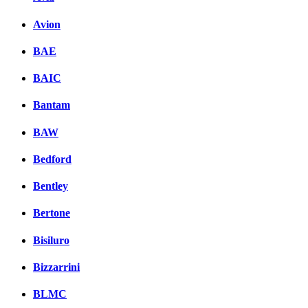
Avion
BAE
BAIC
Bantam
BAW
Bedford
Bentley
Bertone
Bisiluro
Bizzarrini
BLMC