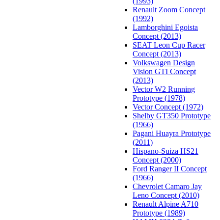
(1993)
Renault Zoom Concept
(1992)
Lamborghini Egoista
Concept (2013)
SEAT Leon Cup Racer
Concept (2013)
Volkswagen Design
Vision GTI Concept
(2013)
Vector W2 Running
Prototype (1978)
Vector Concept (1972)
Shelby GT350 Prototype
(1966)
Pagani Huayra Prototype
(2011)
Hispano-Suiza HS21
Concept (2000)
Ford Ranger II Concept
(1966)
Chevrolet Camaro Jay
Leno Concept (2010)
Renault Alpine A710
Prototype (1989)