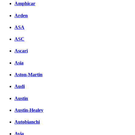
Amphicar
Arden
ASA
ASC
Ascari
Asia
Aston-Martin
Audi
Austin
Austin-Healey
Autobianchi
Avia