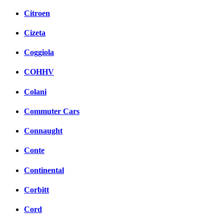
Citroen
Cizeta
Coggiola
COHHV
Colani
Commuter Cars
Connaught
Conte
Continental
Corbitt
Cord