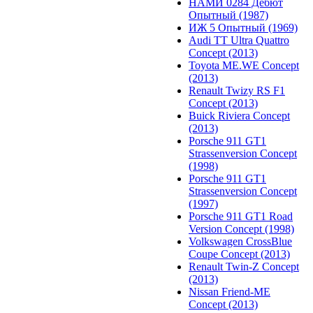
НАМИ 0284 Дебют
Опытный (1987)
ИЖ 5 Опытный (1969)
Audi TT Ultra Quattro
Concept (2013)
Toyota ME.WE Concept
(2013)
Renault Twizy RS F1
Concept (2013)
Buick Riviera Concept
(2013)
Porsche 911 GT1
Strassenversion Concept
(1998)
Porsche 911 GT1
Strassenversion Concept
(1997)
Porsche 911 GT1 Road
Version Concept (1998)
Volkswagen CrossBlue
Coupe Concept (2013)
Renault Twin-Z Concept
(2013)
Nissan Friend-ME
Concept (2013)