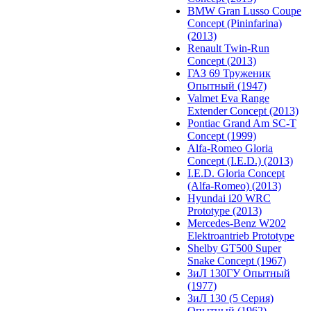
BMW Gran Lusso Coupe
Concept (Pininfarina)
(2013)
Renault Twin-Run
Concept (2013)
ГАЗ 69 Труженик
Опытный (1947)
Valmet Eva Range
Extender Concept (2013)
Pontiac Grand Am SC-T
Concept (1999)
Alfa-Romeo Gloria
Concept (I.E.D.) (2013)
I.E.D. Gloria Concept
(Alfa-Romeo) (2013)
Hyundai i20 WRC
Prototype (2013)
Mercedes-Benz W202
Elektroantrieb Prototype
Shelby GT500 Super
Snake Concept (1967)
ЗиЛ 130ГУ Опытный
(1977)
ЗиЛ 130 (5 Серия)
Опытный (1962)