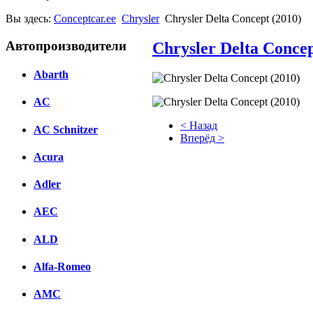
Вы здесь:
Conceptcar.ee
Chrysler
Chrysler Delta Concept (2010)
Автопроизводители
Chrysler Delta Concep
Abarth
AC
< Назад
AC Schnitzer
Вперёд >
Acura
Facebook
Adler
вКонтакте
Комментарии вКонтакте
AEC
ALD
Alfa-Romeo
AMC