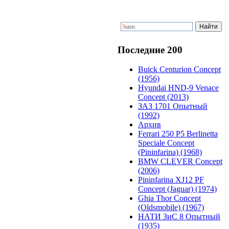
Последние 200
Buick Centurion Concept
(1956)
Hyundai HND-9 Venace
Concept (2013)
ЗАЗ 1701 Опытный
(1992)
Архив
Ferrari 250 P5 Berlinetta
Speciale Concept
(Pininfarina) (1968)
BMW CLEVER Concept
(2006)
Pininfarina XJ12 PF
Concept (Jaguar) (1974)
Ghia Thor Concept
(Oldsmobile) (1967)
НАТИ ЗиС 8 Опытный
(1935)