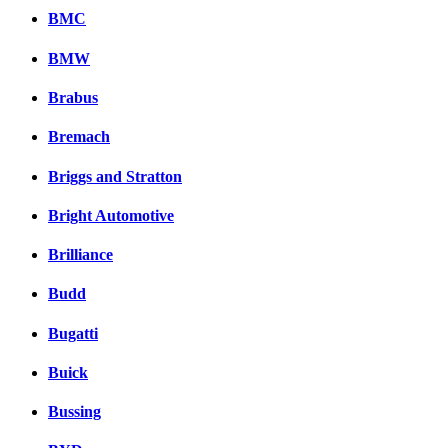
BMC
BMW
Brabus
Bremach
Briggs and Stratton
Bright Automotive
Brilliance
Budd
Bugatti
Buick
Bussing