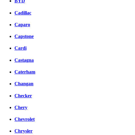
BYD
Cadillac
Caparo
Capstone
Cardi
Castagna
Caterham
Changan
Checker
Chery
Chevrolet
Chrysler