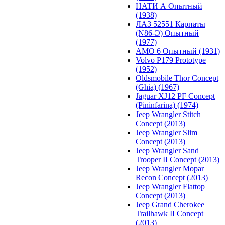
НАТИ А Опытный
(1938)
ЛАЗ 52551 Карпаты
(N86-Э) Опытный
(1977)
АМО 6 Опытный (1931)
Volvo P179 Prototype
(1952)
Oldsmobile Thor Concept
(Ghia) (1967)
Jaguar XJ12 PF Concept
(Pininfarina) (1974)
Jeep Wrangler Stitch
Concept (2013)
Jeep Wrangler Slim
Concept (2013)
Jeep Wrangler Sand
Trooper II Concept (2013)
Jeep Wrangler Mopar
Recon Concept (2013)
Jeep Wrangler Flattop
Concept (2013)
Jeep Grand Cherokee
Trailhawk II Concept
(2013)