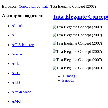
Вы здесь:
Conceptcar.ee
Tata
Tata Elegante Concept (2007)
Автопроизводители
Tata Elegante Concept
Abarth
AC
AC Schnitzer
Acura
Adler
AEC
< Назад
Вперёд >
ALD
Facebook
Alfa-Romeo
вКонтакте
AMC
Комментарии вКонтакте