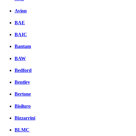
Avion
BAE
BAIC
Bantam
BAW
Bedford
Bentley
Bertone
Bisiluro
Bizzarrini
BLMC