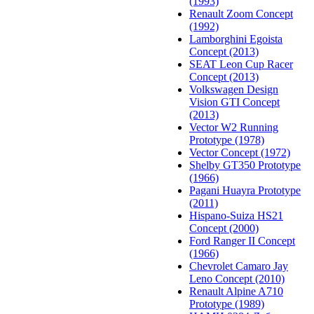
(1993)
Renault Zoom Concept
(1992)
Lamborghini Egoista
Concept (2013)
SEAT Leon Cup Racer
Concept (2013)
Volkswagen Design
Vision GTI Concept
(2013)
Vector W2 Running
Prototype (1978)
Vector Concept (1972)
Shelby GT350 Prototype
(1966)
Pagani Huayra Prototype
(2011)
Hispano-Suiza HS21
Concept (2000)
Ford Ranger II Concept
(1966)
Chevrolet Camaro Jay
Leno Concept (2010)
Renault Alpine A710
Prototype (1989)