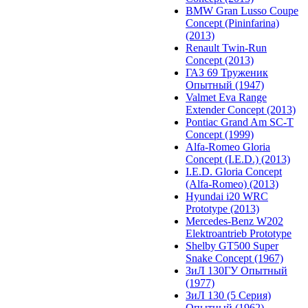
BMW Gran Lusso Coupe
Concept (Pininfarina)
(2013)
Renault Twin-Run
Concept (2013)
ГАЗ 69 Труженик
Опытный (1947)
Valmet Eva Range
Extender Concept (2013)
Pontiac Grand Am SC-T
Concept (1999)
Alfa-Romeo Gloria
Concept (I.E.D.) (2013)
I.E.D. Gloria Concept
(Alfa-Romeo) (2013)
Hyundai i20 WRC
Prototype (2013)
Mercedes-Benz W202
Elektroantrieb Prototype
Shelby GT500 Super
Snake Concept (1967)
ЗиЛ 130ГУ Опытный
(1977)
ЗиЛ 130 (5 Серия)
Опытный (1962)