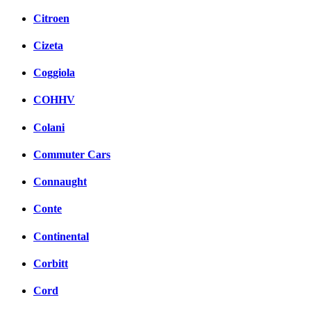
Citroen
Cizeta
Coggiola
COHHV
Colani
Commuter Cars
Connaught
Conte
Continental
Corbitt
Cord