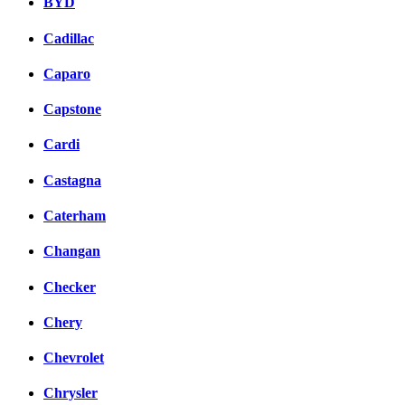
BYD
Cadillac
Caparo
Capstone
Cardi
Castagna
Caterham
Changan
Checker
Chery
Chevrolet
Chrysler