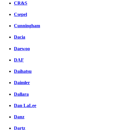
CR&S
Csepel
Cunningham
Dacia
Daewoo
DAF
Daihatsu
Daimler
Dallara
Dan LaLee
Danz
Dartz