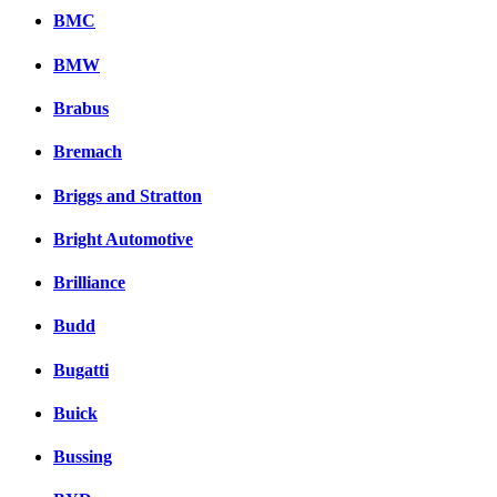
BMC
BMW
Brabus
Bremach
Briggs and Stratton
Bright Automotive
Brilliance
Budd
Bugatti
Buick
Bussing