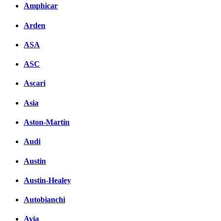
Amphicar
Arden
ASA
ASC
Ascari
Asia
Aston-Martin
Audi
Austin
Austin-Healey
Autobianchi
Avia