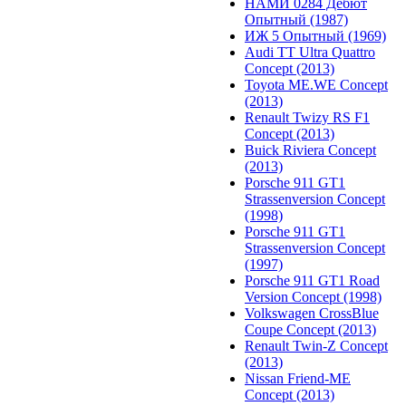
НАМИ 0284 Дебют
Опытный (1987)
ИЖ 5 Опытный (1969)
Audi TT Ultra Quattro
Concept (2013)
Toyota ME.WE Concept
(2013)
Renault Twizy RS F1
Concept (2013)
Buick Riviera Concept
(2013)
Porsche 911 GT1
Strassenversion Concept
(1998)
Porsche 911 GT1
Strassenversion Concept
(1997)
Porsche 911 GT1 Road
Version Concept (1998)
Volkswagen CrossBlue
Coupe Concept (2013)
Renault Twin-Z Concept
(2013)
Nissan Friend-ME
Concept (2013)