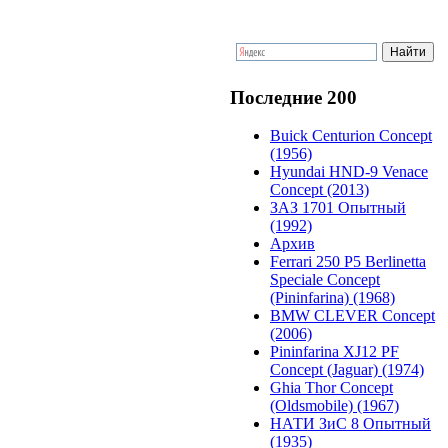
Последние 200
Buick Centurion Concept
(1956)
Hyundai HND-9 Venace
Concept (2013)
ЗАЗ 1701 Опытный
(1992)
Архив
Ferrari 250 P5 Berlinetta
Speciale Concept
(Pininfarina) (1968)
BMW CLEVER Concept
(2006)
Pininfarina XJ12 PF
Concept (Jaguar) (1974)
Ghia Thor Concept
(Oldsmobile) (1967)
НАТИ ЗиС 8 Опытный
(1935)