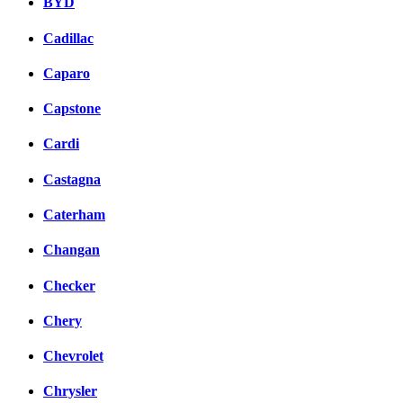
BYD
Cadillac
Caparo
Capstone
Cardi
Castagna
Caterham
Changan
Checker
Chery
Chevrolet
Chrysler