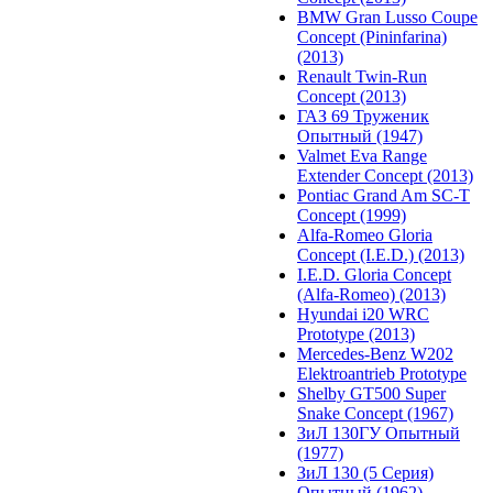
BMW Gran Lusso Coupe
Concept (Pininfarina)
(2013)
Renault Twin-Run
Concept (2013)
ГАЗ 69 Труженик
Опытный (1947)
Valmet Eva Range
Extender Concept (2013)
Pontiac Grand Am SC-T
Concept (1999)
Alfa-Romeo Gloria
Concept (I.E.D.) (2013)
I.E.D. Gloria Concept
(Alfa-Romeo) (2013)
Hyundai i20 WRC
Prototype (2013)
Mercedes-Benz W202
Elektroantrieb Prototype
Shelby GT500 Super
Snake Concept (1967)
ЗиЛ 130ГУ Опытный
(1977)
ЗиЛ 130 (5 Серия)
Опытный (1962)