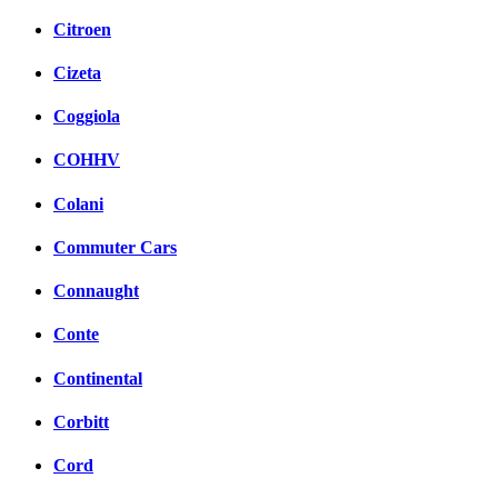
Citroen
Cizeta
Coggiola
COHHV
Colani
Commuter Cars
Connaught
Conte
Continental
Corbitt
Cord