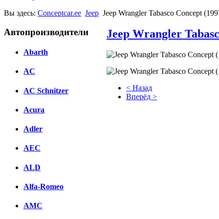
Вы здесь:
Conceptcar.ee
Jeep
Jeep Wrangler Tabasco Concept (199
Автопроизводители
Jeep Wrangler Tabasc
Abarth
AC
< Назад
AC Schnitzer
Вперёд >
Acura
Facebook
Adler
вКонтакте
Комментарии вКонтакте
AEC
ALD
Alfa-Romeo
AMC