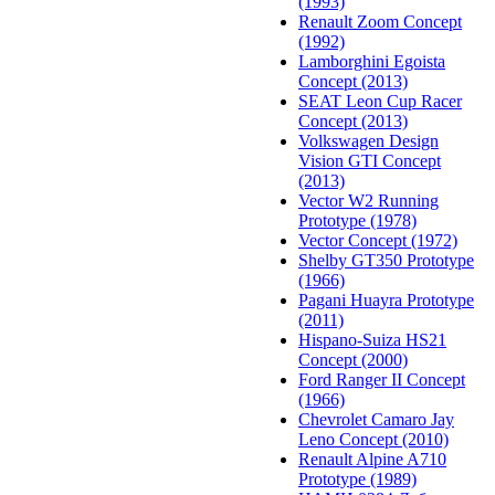
(1993)
Renault Zoom Concept
(1992)
Lamborghini Egoista
Concept (2013)
SEAT Leon Cup Racer
Concept (2013)
Volkswagen Design
Vision GTI Concept
(2013)
Vector W2 Running
Prototype (1978)
Vector Concept (1972)
Shelby GT350 Prototype
(1966)
Pagani Huayra Prototype
(2011)
Hispano-Suiza HS21
Concept (2000)
Ford Ranger II Concept
(1966)
Chevrolet Camaro Jay
Leno Concept (2010)
Renault Alpine A710
Prototype (1989)