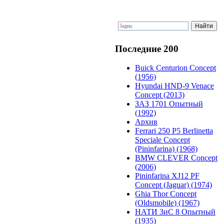
Последние 200
Buick Centurion Concept
(1956)
Hyundai HND-9 Venace
Concept (2013)
ЗАЗ 1701 Опытный
(1992)
Архив
Ferrari 250 P5 Berlinetta
Speciale Concept
(Pininfarina) (1968)
BMW CLEVER Concept
(2006)
Pininfarina XJ12 PF
Concept (Jaguar) (1974)
Ghia Thor Concept
(Oldsmobile) (1967)
НАТИ ЗиС 8 Опытный
(1935)