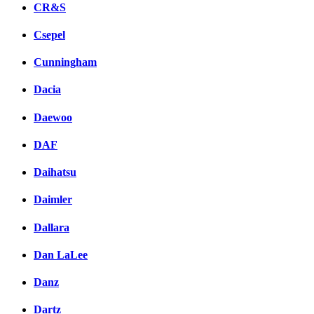
CR&S
Csepel
Cunningham
Dacia
Daewoo
DAF
Daihatsu
Daimler
Dallara
Dan LaLee
Danz
Dartz