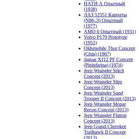
НАТИ А Опытный
(1938)
ЛАЗ 52551 Карпаты
(N86-Э) Опытный
(1977)
АМО 6 Опытный (1931)
Volvo P179 Prototype
(1952)
Oldsmobile Thor Concept
(Ghia) (1967)
Jaguar XJ12 PF Concept
(Pininfarina) (1974)
Jeep Wrangler Stitch
Concept (2013)
Jeep Wrangler Slim
Concept (2013)
Jeep Wrangler Sand
Trooper II Concept (2013)
Jeep Wrangler Mopar
Recon Concept (2013)
Jeep Wrangler Flattop
Concept (2013)
Jeep Grand Cherokee
Trailhawk II Concept
(2013)