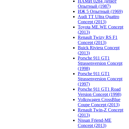
НАМИ 0284 Дебют
Опытный (1987)
ИЖ 5 Опытный (1969)
Audi TT Ultra Quattro
Concept (2013)
Toyota ME.WE Concept
(2013)
Renault Twizy RS F1
Concept (2013)
Buick Riviera Concept
(2013)
Porsche 911 GT1
Strassenversion Concept
(1998)
Porsche 911 GT1
Strassenversion Concept
(1997)
Porsche 911 GT1 Road
Version Concept (1998)
Volkswagen CrossBlue
Coupe Concept (2013)
Renault Twin-Z Concept
(2013)
Nissan Friend-ME
Concept (2013)