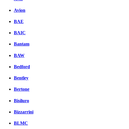
Avion
BAE
BAIC
Bantam
BAW
Bedford
Bentley
Bertone
Bisiluro
Bizzarrini
BLMC