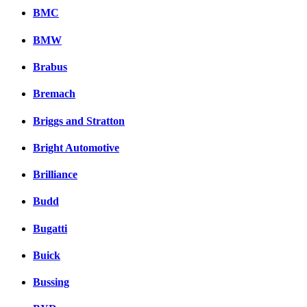
BMC
BMW
Brabus
Bremach
Briggs and Stratton
Bright Automotive
Brilliance
Budd
Bugatti
Buick
Bussing