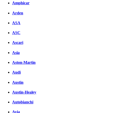
Amphicar
Arden
ASA
ASC
Ascari
Asia
Aston-Martin
Audi
Austin
Austin-Healey
Autobianchi
Avia