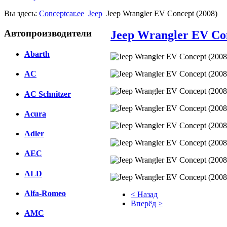
Вы здесь:
Conceptcar.ee
Jeep
Jeep Wrangler EV Concept (2008)
Автопроизводители
Jeep Wrangler EV Con
Abarth
AC
AC Schnitzer
Acura
Adler
AEC
ALD
Alfa-Romeo
< Назад
Вперёд >
AMC
Facebook