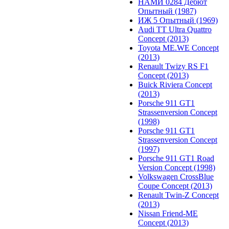
НАМИ 0284 Дебют
Опытный (1987)
ИЖ 5 Опытный (1969)
Audi TT Ultra Quattro
Concept (2013)
Toyota ME.WE Concept
(2013)
Renault Twizy RS F1
Concept (2013)
Buick Riviera Concept
(2013)
Porsche 911 GT1
Strassenversion Concept
(1998)
Porsche 911 GT1
Strassenversion Concept
(1997)
Porsche 911 GT1 Road
Version Concept (1998)
Volkswagen CrossBlue
Coupe Concept (2013)
Renault Twin-Z Concept
(2013)
Nissan Friend-ME
Concept (2013)