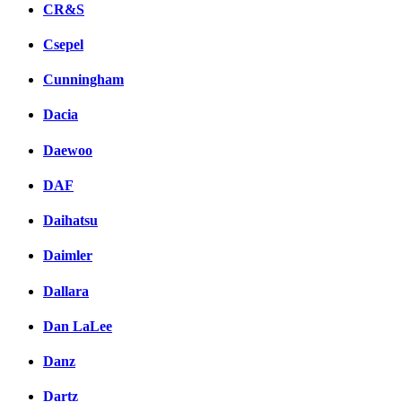
CR&S
Csepel
Cunningham
Dacia
Daewoo
DAF
Daihatsu
Daimler
Dallara
Dan LaLee
Danz
Dartz