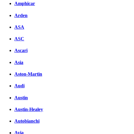
Amphicar
вКонтакте
Комментарии вКонтакте
Arden
ASA
ASC
Ascari
Asia
Aston-Martin
Audi
Austin
Austin-Healey
Autobianchi
Avia