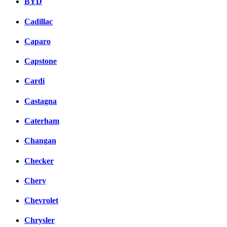
BYD
Cadillac
Caparo
Capstone
Cardi
Castagna
Caterham
Changan
Checker
Chery
Chevrolet
Chrysler