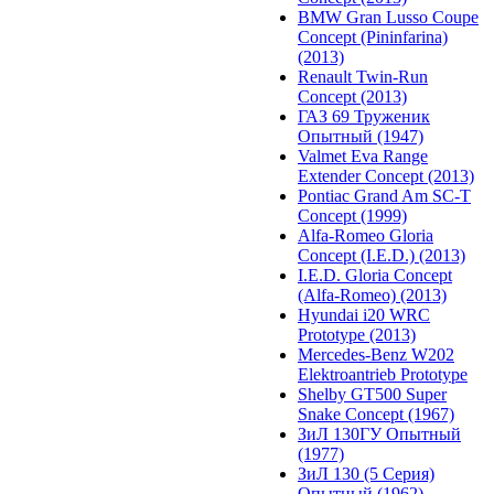
BMW Gran Lusso Coupe
Concept (Pininfarina)
(2013)
Renault Twin-Run
Concept (2013)
ГАЗ 69 Труженик
Опытный (1947)
Valmet Eva Range
Extender Concept (2013)
Pontiac Grand Am SC-T
Concept (1999)
Alfa-Romeo Gloria
Concept (I.E.D.) (2013)
I.E.D. Gloria Concept
(Alfa-Romeo) (2013)
Hyundai i20 WRC
Prototype (2013)
Mercedes-Benz W202
Elektroantrieb Prototype
Shelby GT500 Super
Snake Concept (1967)
ЗиЛ 130ГУ Опытный
(1977)
ЗиЛ 130 (5 Серия)
Опытный (1962)