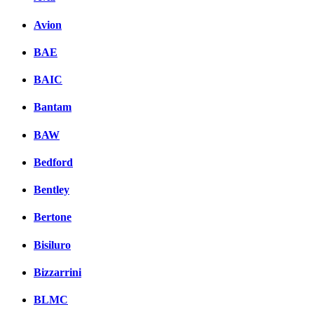
Avion
BAE
BAIC
Bantam
BAW
Bedford
Bentley
Bertone
Bisiluro
Bizzarrini
BLMC