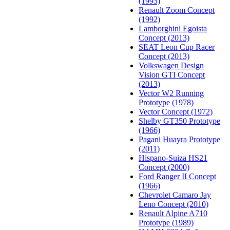
(1993)
Renault Zoom Concept
(1992)
Lamborghini Egoista
Concept (2013)
SEAT Leon Cup Racer
Concept (2013)
Volkswagen Design
Vision GTI Concept
(2013)
Vector W2 Running
Prototype (1978)
Vector Concept (1972)
Shelby GT350 Prototype
(1966)
Pagani Huayra Prototype
(2011)
Hispano-Suiza HS21
Concept (2000)
Ford Ranger II Concept
(1966)
Chevrolet Camaro Jay
Leno Concept (2010)
Renault Alpine A710
Prototype (1989)