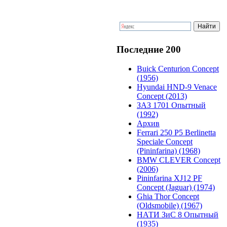
Последние 200
Buick Centurion Concept
(1956)
Hyundai HND-9 Venace
Concept (2013)
ЗАЗ 1701 Опытный
(1992)
Архив
Ferrari 250 P5 Berlinetta
Speciale Concept
(Pininfarina) (1968)
BMW CLEVER Concept
(2006)
Pininfarina XJ12 PF
Concept (Jaguar) (1974)
Ghia Thor Concept
(Oldsmobile) (1967)
НАТИ ЗиС 8 Опытный
(1935)