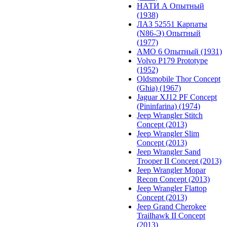
НАТИ А Опытный
(1938)
ЛАЗ 52551 Карпаты
(N86-Э) Опытный
(1977)
АМО 6 Опытный (1931)
Volvo P179 Prototype
(1952)
Oldsmobile Thor Concept
(Ghia) (1967)
Jaguar XJ12 PF Concept
(Pininfarina) (1974)
Jeep Wrangler Stitch
Concept (2013)
Jeep Wrangler Slim
Concept (2013)
Jeep Wrangler Sand
Trooper II Concept (2013)
Jeep Wrangler Mopar
Recon Concept (2013)
Jeep Wrangler Flattop
Concept (2013)
Jeep Grand Cherokee
Trailhawk II Concept
(2013)