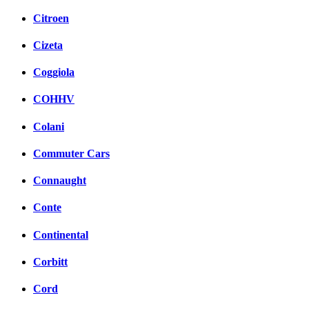
Citroen
Cizeta
Coggiola
COHHV
Colani
Commuter Cars
Connaught
Conte
Continental
Corbitt
Cord