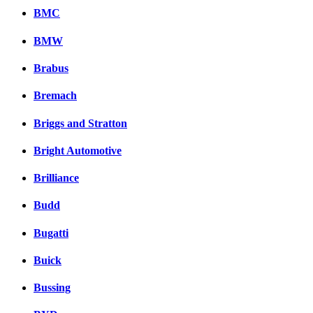
BMC
BMW
Brabus
Bremach
Briggs and Stratton
Bright Automotive
Brilliance
Budd
Bugatti
Buick
Bussing