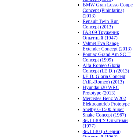
BMW Gran Lusso Coupe
Concept (Pininfarina)
(2013)
Renault Twin-Run
Concept (2013)
ГАЗ 69 Труженик
Опытный (1947)
Valmet Eva Range
Extender Concept (2013)
Pontiac Grand Am SC-T
Concept (1999)
Alfa-Romeo Gloria
Concept (I.E.D.) (2013)
I.E.D. Gloria Concept
(Alfa-Romeo) (2013)
Hyundai i20 WRC
Prototype (2013)
Mercedes-Benz W202
Elektroantrieb Prototype
Shelby GT500 Super
Snake Concept (1967)
ЗиЛ 130ГУ Опытный
(1977)
ЗиЛ 130 (5 Серия)
Опытный (1962)