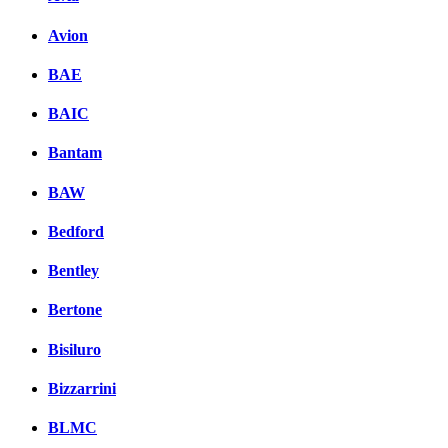
Avion
BAE
BAIC
Bantam
BAW
Bedford
Bentley
Bertone
Bisiluro
Bizzarrini
BLMC