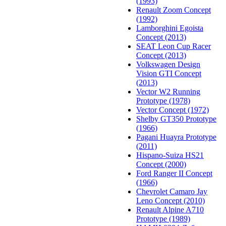
(1993)
Renault Zoom Concept
(1992)
Lamborghini Egoista
Concept (2013)
SEAT Leon Cup Racer
Concept (2013)
Volkswagen Design
Vision GTI Concept
(2013)
Vector W2 Running
Prototype (1978)
Vector Concept (1972)
Shelby GT350 Prototype
(1966)
Pagani Huayra Prototype
(2011)
Hispano-Suiza HS21
Concept (2000)
Ford Ranger II Concept
(1966)
Chevrolet Camaro Jay
Leno Concept (2010)
Renault Alpine A710
Prototype (1989)