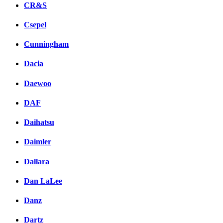
CR&S
Csepel
Cunningham
Dacia
Daewoo
DAF
Daihatsu
Daimler
Dallara
Dan LaLee
Danz
Dartz