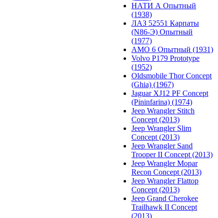
НАТИ А Опытный
(1938)
ЛАЗ 52551 Карпаты
(N86-Э) Опытный
(1977)
АМО 6 Опытный (1931)
Volvo P179 Prototype
(1952)
Oldsmobile Thor Concept
(Ghia) (1967)
Jaguar XJ12 PF Concept
(Pininfarina) (1974)
Jeep Wrangler Stitch
Concept (2013)
Jeep Wrangler Slim
Concept (2013)
Jeep Wrangler Sand
Trooper II Concept (2013)
Jeep Wrangler Mopar
Recon Concept (2013)
Jeep Wrangler Flattop
Concept (2013)
Jeep Grand Cherokee
Trailhawk II Concept
(2013)