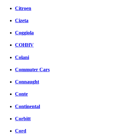
Citroen
Cizeta
Coggiola
COHHV
Colani
Commuter Cars
Connaught
Conte
Continental
Corbitt
Cord