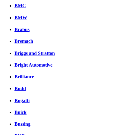
BMC
BMW
Brabus
Bremach
Briggs and Stratton
Bright Automotive
Brilliance
Budd
Bugatti
Buick
Bussing