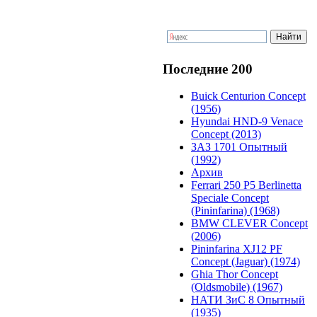
Последние 200
Buick Centurion Concept
(1956)
Hyundai HND-9 Venace
Concept (2013)
ЗАЗ 1701 Опытный
(1992)
Архив
Ferrari 250 P5 Berlinetta
Speciale Concept
(Pininfarina) (1968)
BMW CLEVER Concept
(2006)
Pininfarina XJ12 PF
Concept (Jaguar) (1974)
Ghia Thor Concept
(Oldsmobile) (1967)
НАТИ ЗиС 8 Опытный
(1935)