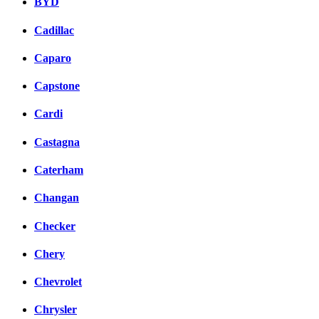
BYD
Cadillac
Caparo
Capstone
Cardi
Castagna
Caterham
Changan
Checker
Chery
Chevrolet
Chrysler