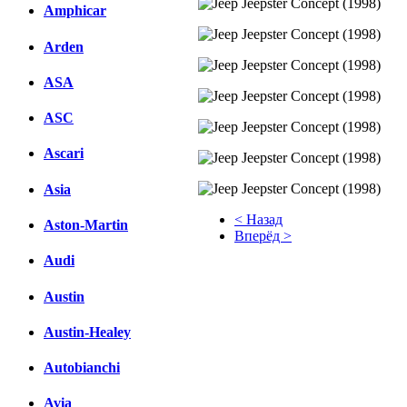
Amphicar
Arden
ASA
ASC
Ascari
Asia
< Назад
Aston-Martin
Вперёд >
Audi
Facebook
Austin
вКонтакте
Комментарии вКонтакте
Austin-Healey
Autobianchi
Avia