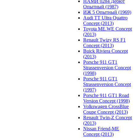
НАМИ 0284 Дебют
Опытный (1987)
ИЖ 5 Опытный (1969)
Audi TT Ultra Quattro
Concept (2013)
Toyota ME.WE Concept
(2013)
Renault Twizy RS F1
Concept (2013)
Buick Riviera Concept
(2013)
Porsche 911 GT1
Strassenversion Concept
(1998)
Porsche 911 GT1
Strassenversion Concept
(1997)
Porsche 911 GT1 Road
Version Concept (1998)
Volkswagen CrossBlue
Coupe Concept (2013)
Renault Twin-Z Concept
(2013)
Nissan Friend-ME
Concept (2013)