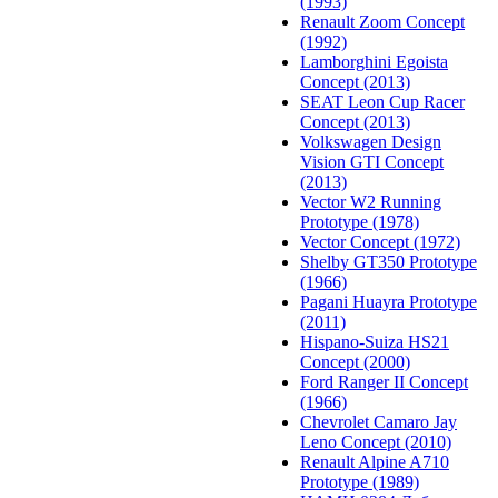
(1993)
Renault Zoom Concept
(1992)
Lamborghini Egoista
Concept (2013)
SEAT Leon Cup Racer
Concept (2013)
Volkswagen Design
Vision GTI Concept
(2013)
Vector W2 Running
Prototype (1978)
Vector Concept (1972)
Shelby GT350 Prototype
(1966)
Pagani Huayra Prototype
(2011)
Hispano-Suiza HS21
Concept (2000)
Ford Ranger II Concept
(1966)
Chevrolet Camaro Jay
Leno Concept (2010)
Renault Alpine A710
Prototype (1989)