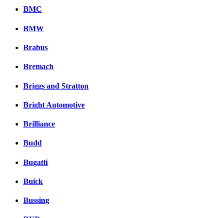
BMC
BMW
Brabus
Bremach
Briggs and Stratton
Bright Automotive
Brilliance
Budd
Bugatti
Buick
Bussing