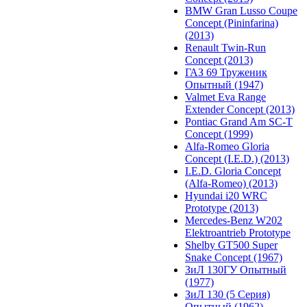
BMW Gran Lusso Coupe
Concept (Pininfarina)
(2013)
Renault Twin-Run
Concept (2013)
ГАЗ 69 Труженик
Опытный (1947)
Valmet Eva Range
Extender Concept (2013)
Pontiac Grand Am SC-T
Concept (1999)
Alfa-Romeo Gloria
Concept (I.E.D.) (2013)
I.E.D. Gloria Concept
(Alfa-Romeo) (2013)
Hyundai i20 WRC
Prototype (2013)
Mercedes-Benz W202
Elektroantrieb Prototype
Shelby GT500 Super
Snake Concept (1967)
ЗиЛ 130ГУ Опытный
(1977)
ЗиЛ 130 (5 Серия)
Опытный (1962)