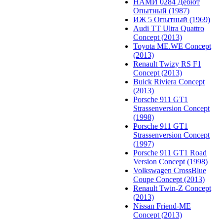
НАМИ 0284 Дебют
Опытный (1987)
ИЖ 5 Опытный (1969)
Audi TT Ultra Quattro
Concept (2013)
Toyota ME.WE Concept
(2013)
Renault Twizy RS F1
Concept (2013)
Buick Riviera Concept
(2013)
Porsche 911 GT1
Strassenversion Concept
(1998)
Porsche 911 GT1
Strassenversion Concept
(1997)
Porsche 911 GT1 Road
Version Concept (1998)
Volkswagen CrossBlue
Coupe Concept (2013)
Renault Twin-Z Concept
(2013)
Nissan Friend-ME
Concept (2013)