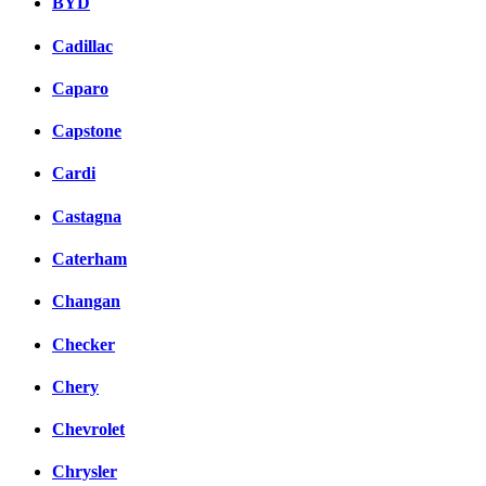
BYD
Cadillac
Caparo
Capstone
Cardi
Castagna
Caterham
Changan
Checker
Chery
Chevrolet
Chrysler