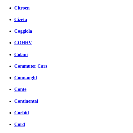
Citroen
Cizeta
Coggiola
COHHV
Colani
Commuter Cars
Connaught
Conte
Continental
Corbitt
Cord