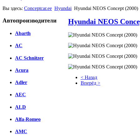
Вы здесь:
Conceptcar.ee
Hyundai
Hyundai NEOS Concept (2000)
Автопроизводители
Hyundai NEOS Concep
Abarth
AC
AC Schnitzer
Acura
< Назад
Adler
Вперёд >
Facebook
AEC
вКонтакте
ALD
Комментарии вКонтакте
Alfa-Romeo
AMC