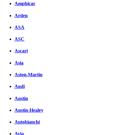
Amphicar
Arden
ASA
ASC
Ascari
Asia
Aston-Martin
Audi
Austin
Austin-Healey
Autobianchi
Avia