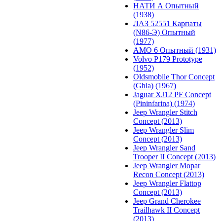
НАТИ А Опытный
(1938)
ЛАЗ 52551 Карпаты
(N86-Э) Опытный
(1977)
АМО 6 Опытный (1931)
Volvo P179 Prototype
(1952)
Oldsmobile Thor Concept
(Ghia) (1967)
Jaguar XJ12 PF Concept
(Pininfarina) (1974)
Jeep Wrangler Stitch
Concept (2013)
Jeep Wrangler Slim
Concept (2013)
Jeep Wrangler Sand
Trooper II Concept (2013)
Jeep Wrangler Mopar
Recon Concept (2013)
Jeep Wrangler Flattop
Concept (2013)
Jeep Grand Cherokee
Trailhawk II Concept
(2013)