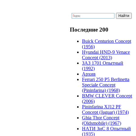
Последние 200
Buick Centurion Concept
(1956)
Hyundai HND-9 Venace
Concept (2013)
ЗАЗ 1701 Опытный
(1992)
Архив
Ferrari 250 P5 Berlinetta
Speciale Concept
(Pininfarina) (1968)
BMW CLEVER Concept
(2006)
Pininfarina XJ12 PF
Concept (Jaguar) (1974)
Ghia Thor Concept
(Oldsmobile) (1967)
НАТИ ЗиС 8 Опытный
(1935)