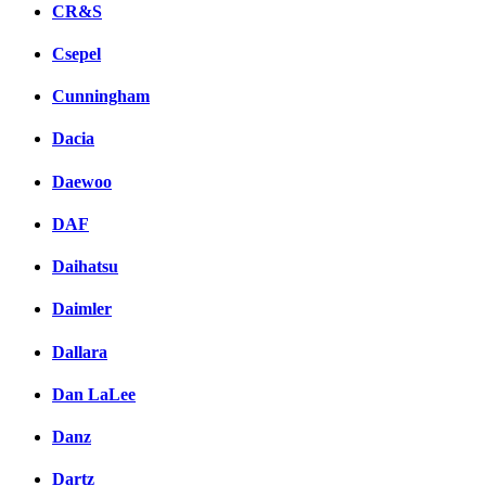
CR&S
Csepel
Cunningham
Dacia
Daewoo
DAF
Daihatsu
Daimler
Dallara
Dan LaLee
Danz
Dartz