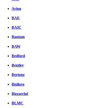
Avion
BAE
BAIC
Bantam
BAW
Bedford
Bentley
Bertone
Bisiluro
Bizzarrini
BLMC