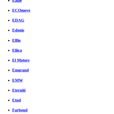
Eagle
ECOmove
EDAG
Edonis
Elfin
Eliica
El Motors
Emgrand
EMW
Eterniti
Etud
Farboud