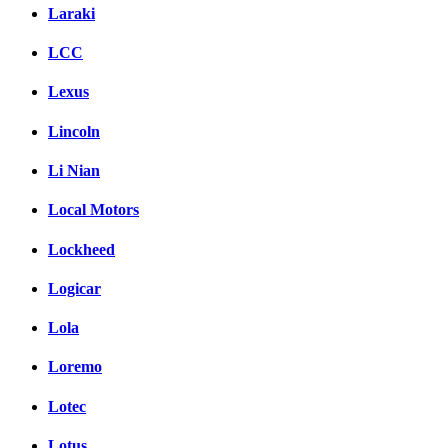
Laraki
LCC
Lexus
Lincoln
Li Nian
Local Motors
Lockheed
Logicar
Lola
Loremo
Lotec
Lotus