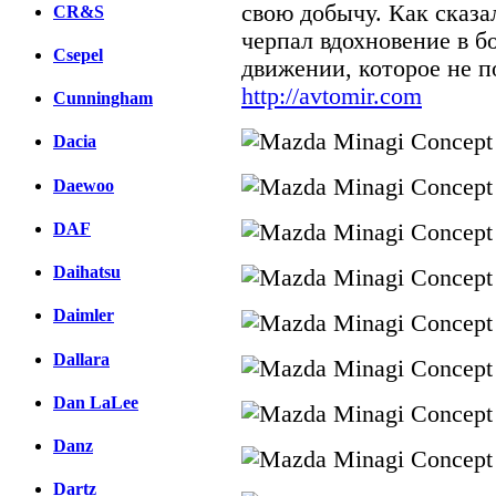
свою добычу. Как сказа
CR&S
черпал вдохновение в б
Csepel
движении, которое не п
http://avtomir.com
Cunningham
Dacia
Daewoo
DAF
Daihatsu
Daimler
Dallara
Dan LaLee
Danz
Dartz