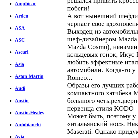
решался привить кросс
Amphicar
побеги!
А вот нынешний шефди
Arden
черпает свое вдохновени
ASA
Выходец из автомобильн
шеф-дизайнером Mazda 
ASC
Mazda Cosmo), неизмен
Ascari
кольцевых гонок, Икуо 
любить эффектные итал
Asia
автомобили. Когда-то у
Aston-Martin
Romeo...
Образы его лучших раб
Audi
компактного хэтчбека М
большого четырехдверн
Austin
первенца стиля KODO —
Austin-Healey
Может быть, поэтому у
«итальянский нос». Не
Autobianchi
Maserati. Однако прид
Avia