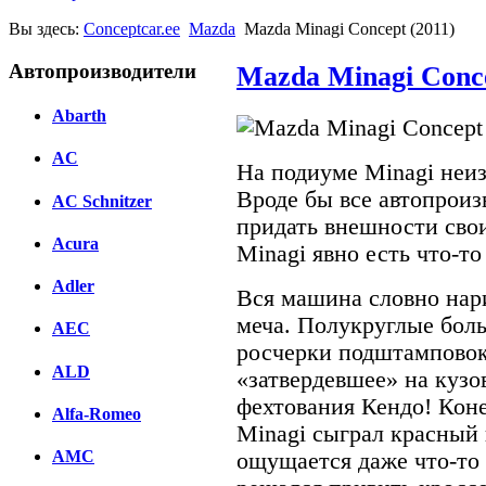
Вы здесь:
Conceptcar.ee
Mazda
Mazda Minagi Concept (2011)
Автопроизводители
Mazda Minagi Conce
Abarth
AC
На подиуме Minagi неиз
Вроде бы все автопроиз
AC Schnitzer
придать внешности свои
Acura
Minagi явно есть что-то
Adler
Вся машина словно нар
меча. Полукруглые бол
AEC
росчерки подштамповок
ALD
«затвердевшее» на кузо
фехтования Кендо! Коне
Alfa-Romeo
Minagi сыграл красный 
AMC
ощущается даже что-то о