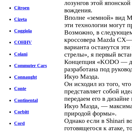
лозунгов этой японской
Citroen
вождения.
Вполне «земной» вид Mi
Cizeta
эти технологии могут пр
Coggiola
Возможно, в следующем
кроссовера Mazda CX—5
COHHV
варианта останутся эт
стрелы», я первый вста
Colani
Концепция «KODO — д
Commuter Cars
разработана под руков
Икуо Маэда.
Connaught
Он исходил из того, чт
Conte
представляет собой ид
передаем его в дизайне
Continental
Икуо Маэда, — максима
Corbitt
природой формы».
Однако если в Shinari 
Cord
готовящегося к атаке, т