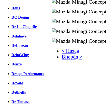
Daus
DC Design
De La Chapelle
Delahaye
DeLorean
< Назад
DeltaWing
Вперёд >
Denza
Facebook
Design Performance
вКонтакте
Комментарии вКонтакт
DeSoto
Dethleffs
De Tomaso