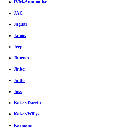
IVM-Automotive
JAC
Jaguar
Jamos
Jeep
Jimenez
Jinbei
Jiotto
Joss
Kaiser-Darrin
Kaiser-Willys
Karmann