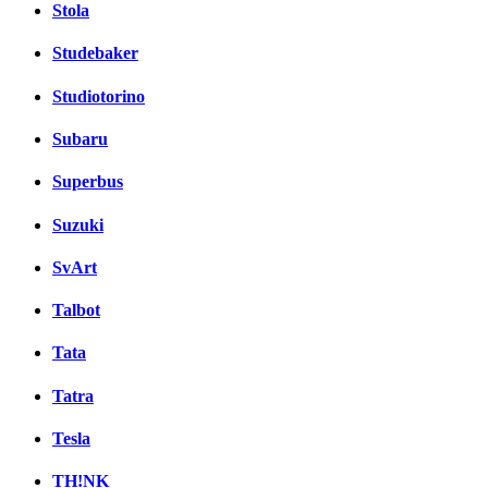
Stola
Studebaker
Studiotorino
Subaru
Superbus
Suzuki
SvArt
Talbot
Tata
Tatra
Tesla
TH!NK