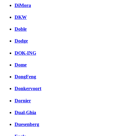
DiMora
DKW
Doble
Dodge
DOK-ING
Dome
DongFeng
Donkervoort
Dornier
Dual-Ghia
Duesenberg