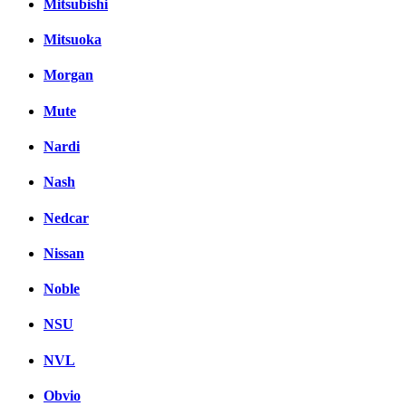
Mitsubishi
Mitsuoka
Morgan
Mute
Nardi
Nash
Nedcar
Nissan
Noble
NSU
NVL
Obvio