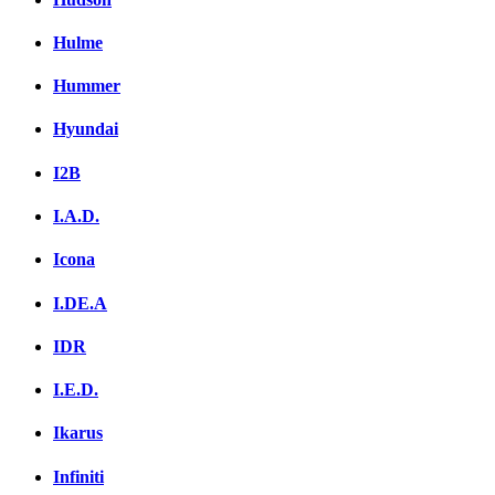
Hulme
Hummer
Hyundai
I2B
I.A.D.
Icona
I.DE.A
IDR
I.E.D.
Ikarus
Infiniti