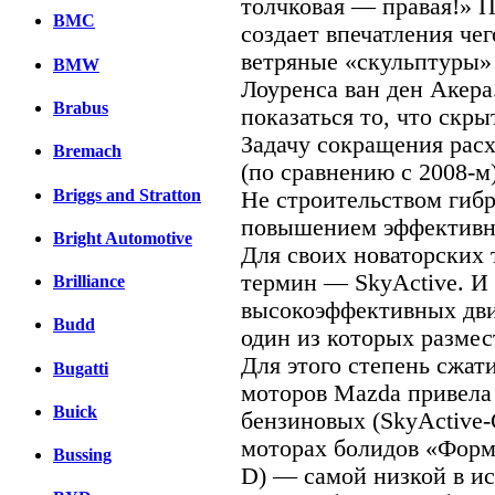
толчковая — правая!» П
BMC
создает впечатления чег
ветряные «скульптуры»
BMW
Лоуренса ван ден Акера
Brabus
показаться то, что скры
Задачу сокращения расх
Bremach
(по сравнению с 2008-м
Briggs and Stratton
Не строительством гибр
повышением эффективно
Bright Automotive
Для своих новаторских
термин — SkyActive. И 
Brilliance
высокоэффективных дви
Budd
один из которых размес
Для этого степень сжат
Bugatti
моторов Mazda привела 
Buick
бензиновых (SkyActive-
моторах болидов «Форму
Bussing
D) — самой низкой в ис