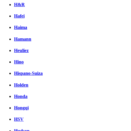
H&R
Hafei
Haima
Hamann
Heuliez
Hino
Hispano-Suiza
Holden
Honda
Hongqi
HSV
Hudson