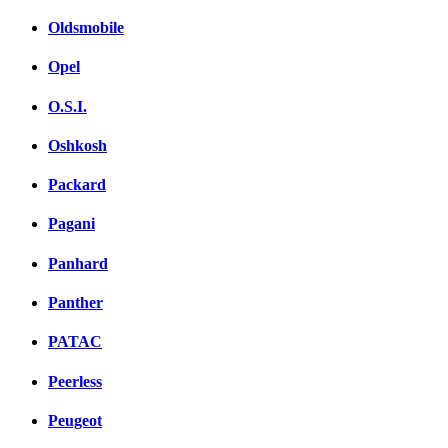
Oldsmobile
Opel
O.S.I.
Oshkosh
Packard
Pagani
Panhard
Panther
PATAC
Peerless
Peugeot