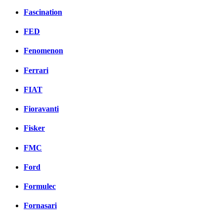
Fascination
FED
Fenomenon
Ferrari
FIAT
Fioravanti
Fisker
FMC
Ford
Formulec
Fornasari