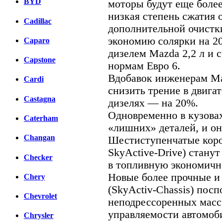
BYD
моторы будут еще боле
низкая степень сжатия 
Cadillac
дополнительной очистки
экономию солярки на 
Caparo
дизелем Mazda 2,2 л и 
Capstone
нормам Евро 6.
Вдобавок инженерам Мa
Cardi
снизить трение в двигат
Castagna
дизелях — на 20%.
Одновременно в кузова
Caterham
«лишних» деталей, и он
Changan
Шестиступенчатые коро
SkyActive-Drive) станут
Checker
в топливную экономичн
Новые более прочные и 
Chery
(SkyActiv-Chassis) по
Chevrolet
неподрессоренных масс,
управляемости автомоб
Chrysler