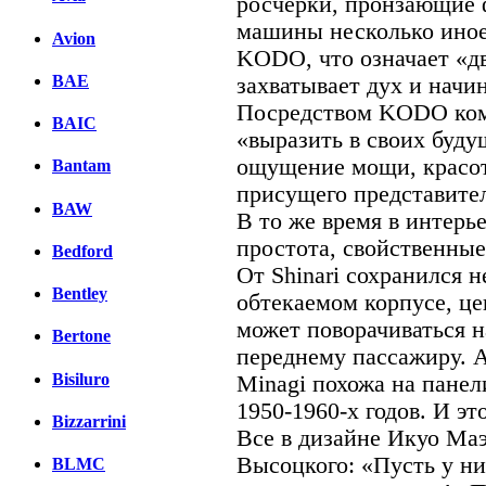
росчерки, пронзающие 
машины несколько иное 
Avion
KODO, что означает «дв
BAE
захватывает дух и начин
Посредством KODO ком
BAIC
«выразить в своих буд
ощущение мощи, красот
Bantam
присущего представите
BAW
В то же время в интерь
простота, свойственные
Bedford
От Shinari сохранился 
Bentley
обтекаемом корпусе, ц
может поворачиваться 
Bertone
переднему пассажиру. А
Bisiluro
Minagi похожа на панел
1950-1960-х годов. И эт
Bizzarrini
Все в дизайне Икуо Маэ
Высоцкого: «Пусть у ни
BLMC