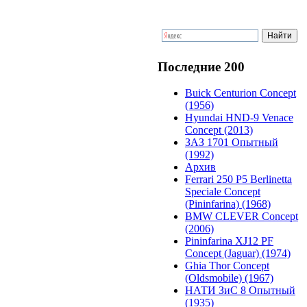
Последние 200
Buick Centurion Concept
(1956)
Hyundai HND-9 Venace
Concept (2013)
ЗАЗ 1701 Опытный
(1992)
Архив
Ferrari 250 P5 Berlinetta
Speciale Concept
(Pininfarina) (1968)
BMW CLEVER Concept
(2006)
Pininfarina XJ12 PF
Concept (Jaguar) (1974)
Ghia Thor Concept
(Oldsmobile) (1967)
НАТИ ЗиС 8 Опытный
(1935)