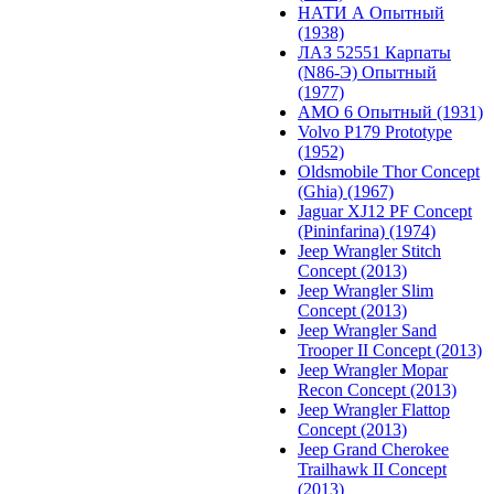
НАТИ А Опытный
(1938)
ЛАЗ 52551 Карпаты
(N86-Э) Опытный
(1977)
АМО 6 Опытный (1931)
Volvo P179 Prototype
(1952)
Oldsmobile Thor Concept
(Ghia) (1967)
Jaguar XJ12 PF Concept
(Pininfarina) (1974)
Jeep Wrangler Stitch
Concept (2013)
Jeep Wrangler Slim
Concept (2013)
Jeep Wrangler Sand
Trooper II Concept (2013)
Jeep Wrangler Mopar
Recon Concept (2013)
Jeep Wrangler Flattop
Concept (2013)
Jeep Grand Cherokee
Trailhawk II Concept
(2013)