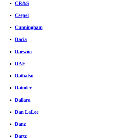
CR&S
Csepel
Cunningham
Dacia
Daewoo
DAF
Daihatsu
Daimler
Dallara
Dan LaLee
Danz
Dartz