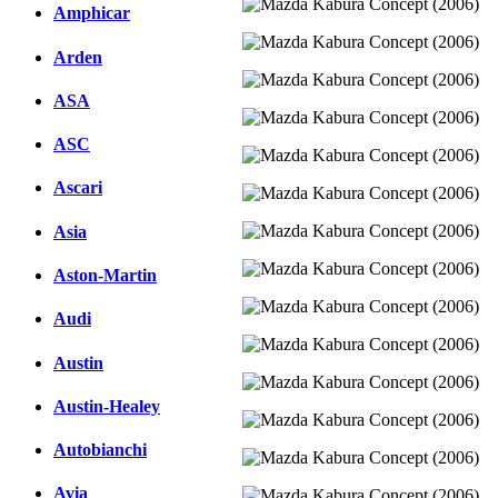
Amphicar
Arden
ASA
ASC
Ascari
Asia
Aston-Martin
Audi
Austin
Austin-Healey
Autobianchi
Avia