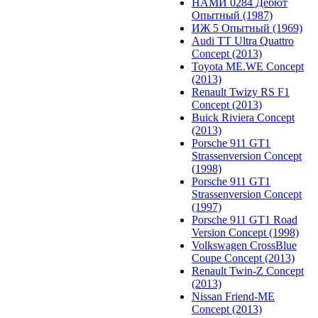
НАМИ 0284 Дебют
Опытный (1987)
ИЖ 5 Опытный (1969)
Audi TT Ultra Quattro
Concept (2013)
Toyota ME.WE Concept
(2013)
Renault Twizy RS F1
Concept (2013)
Buick Riviera Concept
(2013)
Porsche 911 GT1
Strassenversion Concept
(1998)
Porsche 911 GT1
Strassenversion Concept
(1997)
Porsche 911 GT1 Road
Version Concept (1998)
Volkswagen CrossBlue
Coupe Concept (2013)
Renault Twin-Z Concept
(2013)
Nissan Friend-ME
Concept (2013)