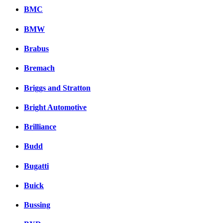
BMC
BMW
Brabus
Bremach
Briggs and Stratton
Bright Automotive
Brilliance
Budd
Bugatti
Buick
Bussing