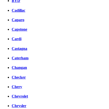
BYD
Cadillac
Caparo
Capstone
Cardi
Castagna
Caterham
Changan
Checker
Chery
Chevrolet
Chrysler