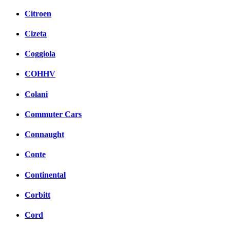
Citroen
Cizeta
Coggiola
COHHV
Colani
Commuter Cars
Connaught
Conte
Continental
Corbitt
Cord