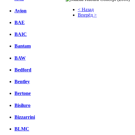
< Назад
Avion
Вперёд >
BAE
Facebook
BAIC
вКонтакте
Комментарии вКонтакте
Bantam
BAW
Bedford
Bentley
Bertone
Bisiluro
Bizzarrini
BLMC