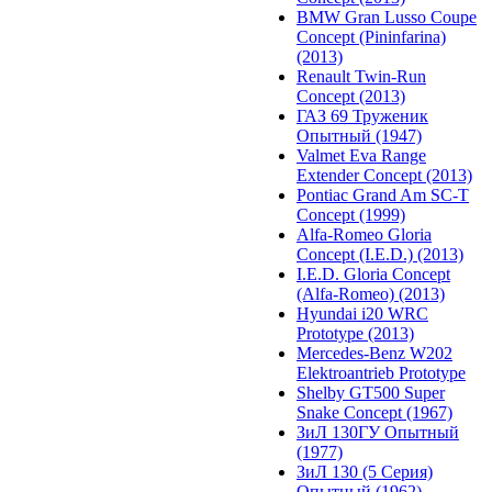
BMW Gran Lusso Coupe
Concept (Pininfarina)
(2013)
Renault Twin-Run
Concept (2013)
ГАЗ 69 Труженик
Опытный (1947)
Valmet Eva Range
Extender Concept (2013)
Pontiac Grand Am SC-T
Concept (1999)
Alfa-Romeo Gloria
Concept (I.E.D.) (2013)
I.E.D. Gloria Concept
(Alfa-Romeo) (2013)
Hyundai i20 WRC
Prototype (2013)
Mercedes-Benz W202
Elektroantrieb Prototype
Shelby GT500 Super
Snake Concept (1967)
ЗиЛ 130ГУ Опытный
(1977)
ЗиЛ 130 (5 Серия)
Опытный (1962)