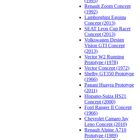
(1993)
Renault Zoom Concept
(1992)
Lamborghini Egoista
Concept (2013)
SEAT Leon Cup Racer
Concept (2013)
Volkswagen Design
Vision GTI Concept
(2013)
Vector W2 Running
Prototype (1978)
Vector Concept (1972)
Shelby GT350 Prototype
(1966)
Pagani Huayra Prototype
(2011)
Hispano-Suiza HS21
Concept (2000)
Ford Ranger II Concept
(1966)
Chevrolet Camaro Jay
Leno Concept (2010)
Renault Alpine A710
Prototype (1989)