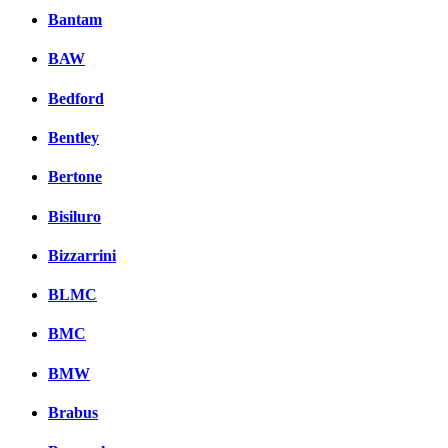
Bantam
BAW
Bedford
Bentley
Bertone
Bisiluro
Bizzarrini
BLMC
BMC
BMW
Brabus