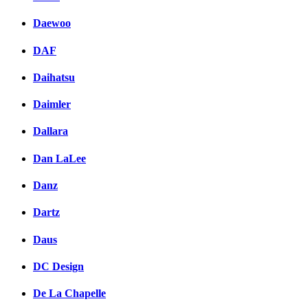
Daewoo
DAF
Daihatsu
Daimler
Dallara
Dan LaLee
Danz
Dartz
Daus
DC Design
De La Chapelle