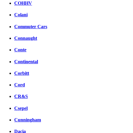
COHHV
Colani
Commuter Cars
Connaught
Conte
Continental
Corbitt
Cord
CR&S
Csepel
Cunningham
Dacia