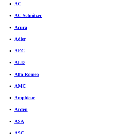
AC
AC Schnitzer
Acura
Adler
AEC
ALD
Alfa-Romeo
AMC
Amphicar
Arden
ASA
ASC