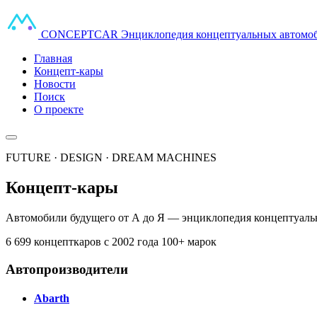
CONCEPT
CAR
Энциклопедия концептуальных автомо
Главная
Концепт-кары
Новости
Поиск
О проекте
FUTURE · DESIGN · DREAM MACHINES
Концепт-кары
Автомобили будущего от А до Я — энциклопедия концептуальн
6 699 концепткаров
с 2002 года
100+ марок
Автопроизводители
Abarth