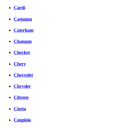
Cardi
Castagna
Caterham
Changan
Checker
Chery
Chevrolet
Chrysler
Citroen
Cizeta
Coggiola