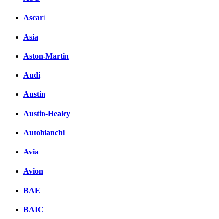
Ascari
Asia
Aston-Martin
Audi
Austin
Austin-Healey
Autobianchi
Avia
Avion
BAE
BAIC