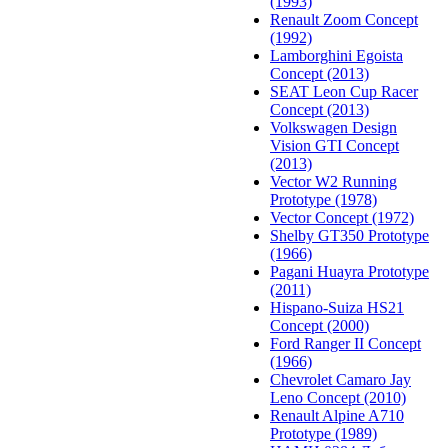
(1993)
Renault Zoom Concept
(1992)
Lamborghini Egoista
Concept (2013)
SEAT Leon Cup Racer
Concept (2013)
Volkswagen Design
Vision GTI Concept
(2013)
Vector W2 Running
Prototype (1978)
Vector Concept (1972)
Shelby GT350 Prototype
(1966)
Pagani Huayra Prototype
(2011)
Hispano-Suiza HS21
Concept (2000)
Ford Ranger II Concept
(1966)
Chevrolet Camaro Jay
Leno Concept (2010)
Renault Alpine A710
Prototype (1989)