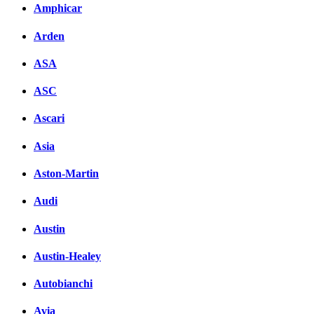
Amphicar
Arden
ASA
ASC
Ascari
Asia
Aston-Martin
Audi
Austin
Austin-Healey
Autobianchi
Avia