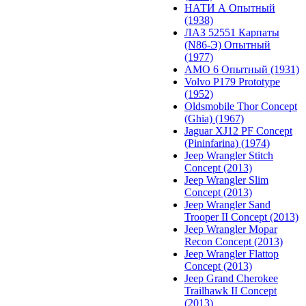
НАТИ А Опытный
(1938)
ЛАЗ 52551 Карпаты
(N86-Э) Опытный
(1977)
АМО 6 Опытный (1931)
Volvo P179 Prototype
(1952)
Oldsmobile Thor Concept
(Ghia) (1967)
Jaguar XJ12 PF Concept
(Pininfarina) (1974)
Jeep Wrangler Stitch
Concept (2013)
Jeep Wrangler Slim
Concept (2013)
Jeep Wrangler Sand
Trooper II Concept (2013)
Jeep Wrangler Mopar
Recon Concept (2013)
Jeep Wrangler Flattop
Concept (2013)
Jeep Grand Cherokee
Trailhawk II Concept
(2013)