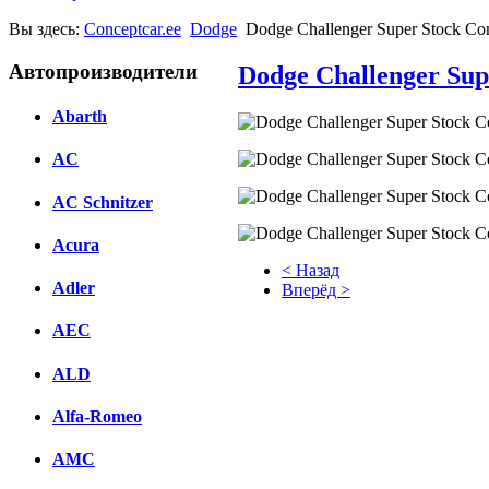
Вы здесь:
Conceptcar.ee
Dodge
Dodge Challenger Super Stock Co
Автопроизводители
Dodge Challenger Sup
Abarth
AC
AC Schnitzer
Acura
< Назад
Adler
Вперёд >
Facebook
AEC
вКонтакте
ALD
Комментарии вКонтакте
Alfa-Romeo
AMC