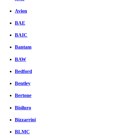
Avion
BAE
BAIC
Bantam
BAW
Bedford
Bentley
Bertone
Bisiluro
Bizzarrini
BLMC