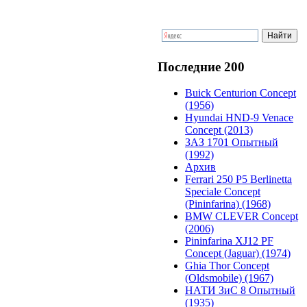
Последние 200
Buick Centurion Concept
(1956)
Hyundai HND-9 Venace
Concept (2013)
ЗАЗ 1701 Опытный
(1992)
Архив
Ferrari 250 P5 Berlinetta
Speciale Concept
(Pininfarina) (1968)
BMW CLEVER Concept
(2006)
Pininfarina XJ12 PF
Concept (Jaguar) (1974)
Ghia Thor Concept
(Oldsmobile) (1967)
НАТИ ЗиС 8 Опытный
(1935)