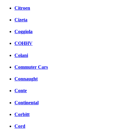
Citroen
Cizeta
Coggiola
COHHV
Colani
Commuter Cars
Connaught
Conte
Continental
Corbitt
Cord