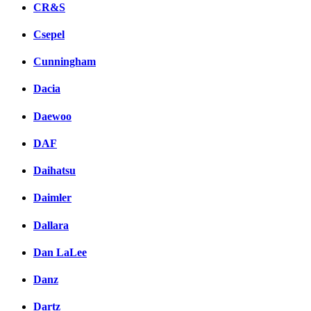
CR&S
Csepel
Cunningham
Dacia
Daewoo
DAF
Daihatsu
Daimler
Dallara
Dan LaLee
Danz
Dartz