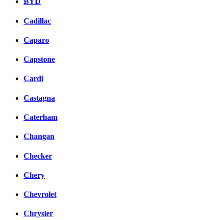
BYD
Cadillac
Caparo
Capstone
Cardi
Castagna
Caterham
Changan
Checker
Chery
Chevrolet
Chrysler