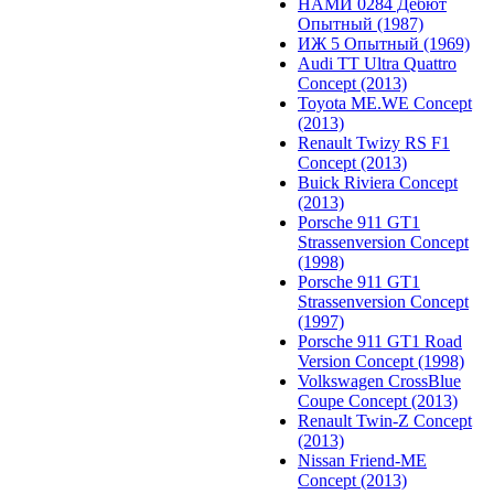
НАМИ 0284 Дебют
Опытный (1987)
ИЖ 5 Опытный (1969)
Audi TT Ultra Quattro
Concept (2013)
Toyota ME.WE Concept
(2013)
Renault Twizy RS F1
Concept (2013)
Buick Riviera Concept
(2013)
Porsche 911 GT1
Strassenversion Concept
(1998)
Porsche 911 GT1
Strassenversion Concept
(1997)
Porsche 911 GT1 Road
Version Concept (1998)
Volkswagen CrossBlue
Coupe Concept (2013)
Renault Twin-Z Concept
(2013)
Nissan Friend-ME
Concept (2013)