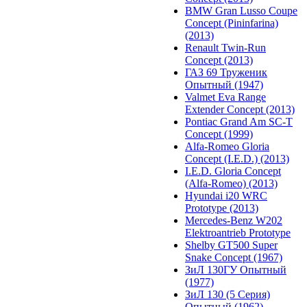
BMW Gran Lusso Coupe
Concept (Pininfarina)
(2013)
Renault Twin-Run
Concept (2013)
ГАЗ 69 Труженик
Опытный (1947)
Valmet Eva Range
Extender Concept (2013)
Pontiac Grand Am SC-T
Concept (1999)
Alfa-Romeo Gloria
Concept (I.E.D.) (2013)
I.E.D. Gloria Concept
(Alfa-Romeo) (2013)
Hyundai i20 WRC
Prototype (2013)
Mercedes-Benz W202
Elektroantrieb Prototype
Shelby GT500 Super
Snake Concept (1967)
ЗиЛ 130ГУ Опытный
(1977)
ЗиЛ 130 (5 Серия)
Опытный (1962)