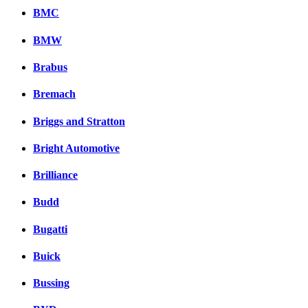
BMC
BMW
Brabus
Bremach
Briggs and Stratton
Bright Automotive
Brilliance
Budd
Bugatti
Buick
Bussing