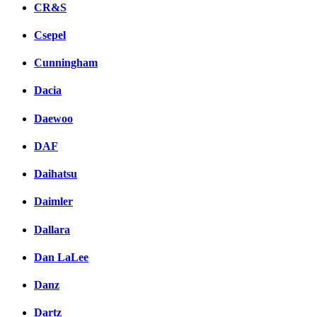
CR&S
Csepel
Cunningham
Dacia
Daewoo
DAF
Daihatsu
Daimler
Dallara
Dan LaLee
Danz
Dartz