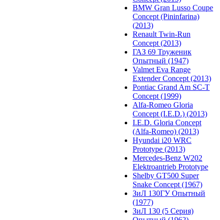
BMW Gran Lusso Coupe
Concept (Pininfarina)
(2013)
Renault Twin-Run
Concept (2013)
ГАЗ 69 Труженик
Опытный (1947)
Valmet Eva Range
Extender Concept (2013)
Pontiac Grand Am SC-T
Concept (1999)
Alfa-Romeo Gloria
Concept (I.E.D.) (2013)
I.E.D. Gloria Concept
(Alfa-Romeo) (2013)
Hyundai i20 WRC
Prototype (2013)
Mercedes-Benz W202
Elektroantrieb Prototype
Shelby GT500 Super
Snake Concept (1967)
ЗиЛ 130ГУ Опытный
(1977)
ЗиЛ 130 (5 Серия)
Опытный (1962)