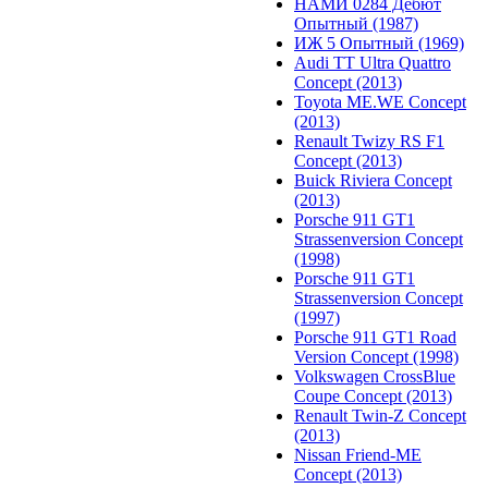
НАМИ 0284 Дебют
Опытный (1987)
ИЖ 5 Опытный (1969)
Audi TT Ultra Quattro
Concept (2013)
Toyota ME.WE Concept
(2013)
Renault Twizy RS F1
Concept (2013)
Buick Riviera Concept
(2013)
Porsche 911 GT1
Strassenversion Concept
(1998)
Porsche 911 GT1
Strassenversion Concept
(1997)
Porsche 911 GT1 Road
Version Concept (1998)
Volkswagen CrossBlue
Coupe Concept (2013)
Renault Twin-Z Concept
(2013)
Nissan Friend-ME
Concept (2013)