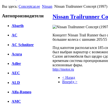
Вы здесь:
Conceptcar.ee
Nissan
Nissan Trailrunner Concept (1997)
Автопроизводители
Nissan Trailrunner Co
Abarth
Концепт Nissan Trail Runner был
AC
большие колеса с шинами 205/55 
AC Schnitzer
Под капотом располагался 185-сил
был выбран вариатор с возможн
Acura
Салон автомобиля был щедро сдо
временам система проецирования
Adler
ксеноновые фары.
http://motor.ru
AEC
< Назад
Вперёд >
ALD
Facebook
Alfa-Romeo
вКонтакте
AMC
Комментарии вКонтакте