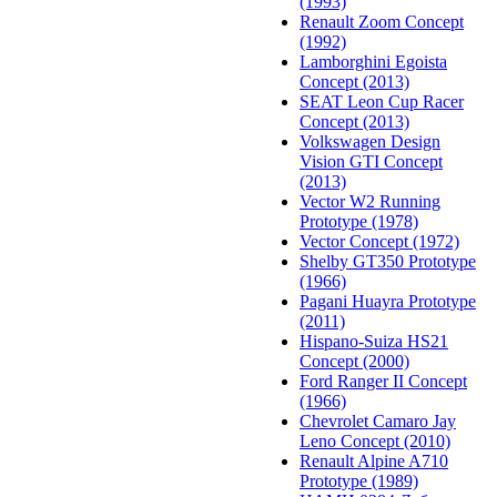
(1993)
Renault Zoom Concept
(1992)
Lamborghini Egoista
Concept (2013)
SEAT Leon Cup Racer
Concept (2013)
Volkswagen Design
Vision GTI Concept
(2013)
Vector W2 Running
Prototype (1978)
Vector Concept (1972)
Shelby GT350 Prototype
(1966)
Pagani Huayra Prototype
(2011)
Hispano-Suiza HS21
Concept (2000)
Ford Ranger II Concept
(1966)
Chevrolet Camaro Jay
Leno Concept (2010)
Renault Alpine A710
Prototype (1989)