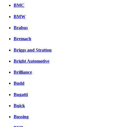
BMC
BMW
Brabus
Bremach
Briggs and Stratton
Bright Automotive
Brilliance
Budd
Bugatti
Buick
Bussing