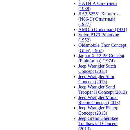
НАТИ А Опытный
(1938)
ЛАЗ 52551 Карпаты
(N86-Э) Опытный
(1977)
АМО 6 Опытный (1931)
Volvo P179 Prototype
(1952)
Oldsmobile Thor Concept
(Ghia) (1967)
Jaguar XJ12 PF Concept
(Pininfarina) (1974)
Jeep Wrangler Stitch
Concept (2013)
Jeep Wrangler Slim
Concept (2013)
Jeep Wrangler Sand
Trooper II Concept (2013)
Jeep Wrangler Mopar
Recon Concept (2013)
Jeep Wrangler Flattop
Concept (2013)
Jeep Grand Cherokee
Trailhawk II Concept
(2013)