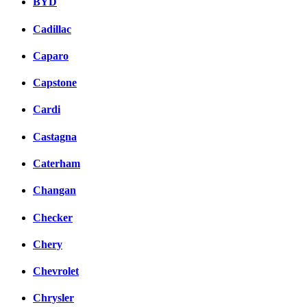
BYD
Cadillac
Caparo
Capstone
Cardi
Castagna
Caterham
Changan
Checker
Chery
Chevrolet
Chrysler