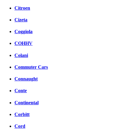
Citroen
Cizeta
Coggiola
COHHV
Colani
Commuter Cars
Connaught
Conte
Continental
Corbitt
Cord