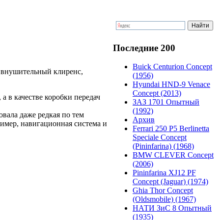
Последние 200
Buick Centurion Concept
л внушительный клиренс,
(1956)
Hyundai HND-9 Venace
Concept (2013)
 а в качестве коробки передач
ЗАЗ 1701 Опытный
(1992)
вала даже редкая по тем
Архив
имер, навигационная система и
Ferrari 250 P5 Berlinetta
Speciale Concept
(Pininfarina) (1968)
BMW CLEVER Concept
(2006)
Pininfarina XJ12 PF
Concept (Jaguar) (1974)
Ghia Thor Concept
(Oldsmobile) (1967)
НАТИ ЗиС 8 Опытный
(1935)