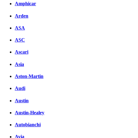
Amphicar
Arden
ASA
ASC
Ascari
Asia
Aston-Martin
Audi
Austin
Austin-Healey
Autobianchi
Avia