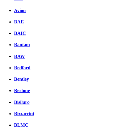
Avion
BAE
BAIC
Bantam
BAW
Bedford
Bentley
Bertone
Bisiluro
Bizzarrini
BLMC