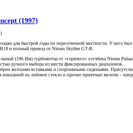
ncept (1997)
 создан для быстрой езды по пересеченной местности. У него бы
R18 и полный привод от Nissan Skyline GT-R.
ьный (196 Нм) турбомотор от «горячего» хэтчбека Nissan Pulsar,
остью ручного выбора из шести фиксированных диапазонов.
брен желтыми вставками и спортивными сиденьями. Присутство
 показаний на лобовое стекло и прочие приятные мелочи – напр