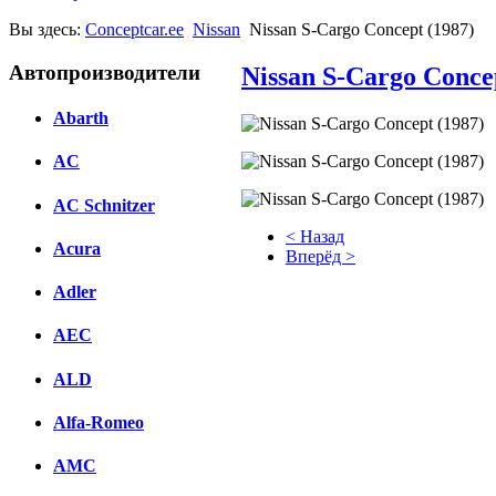
Вы здесь:
Conceptcar.ee
Nissan
Nissan S-Cargo Concept (1987)
Автопроизводители
Nissan S-Cargo Conce
Abarth
AC
AC Schnitzer
< Назад
Acura
Вперёд >
Adler
Facebook
вКонтакте
AEC
Комментарии вКонтакте
ALD
Alfa-Romeo
AMC