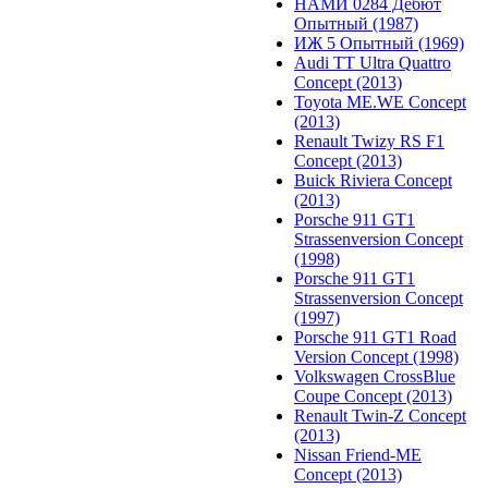
НАМИ 0284 Дебют
Опытный (1987)
ИЖ 5 Опытный (1969)
Audi TT Ultra Quattro
Concept (2013)
Toyota ME.WE Concept
(2013)
Renault Twizy RS F1
Concept (2013)
Buick Riviera Concept
(2013)
Porsche 911 GT1
Strassenversion Concept
(1998)
Porsche 911 GT1
Strassenversion Concept
(1997)
Porsche 911 GT1 Road
Version Concept (1998)
Volkswagen CrossBlue
Coupe Concept (2013)
Renault Twin-Z Concept
(2013)
Nissan Friend-ME
Concept (2013)