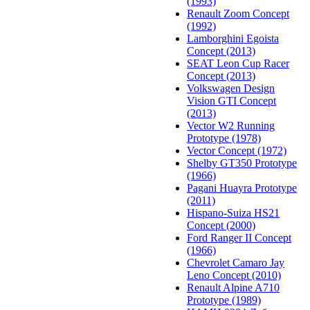
(1993)
Renault Zoom Concept
(1992)
Lamborghini Egoista
Concept (2013)
SEAT Leon Cup Racer
Concept (2013)
Volkswagen Design
Vision GTI Concept
(2013)
Vector W2 Running
Prototype (1978)
Vector Concept (1972)
Shelby GT350 Prototype
(1966)
Pagani Huayra Prototype
(2011)
Hispano-Suiza HS21
Concept (2000)
Ford Ranger II Concept
(1966)
Chevrolet Camaro Jay
Leno Concept (2010)
Renault Alpine A710
Prototype (1989)