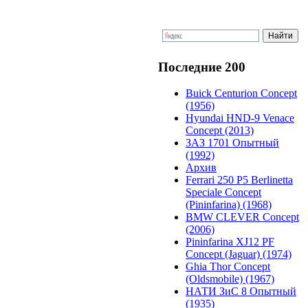
Последние 200
Buick Centurion Concept
(1956)
Hyundai HND-9 Venace
Concept (2013)
ЗАЗ 1701 Опытный
(1992)
Архив
Ferrari 250 P5 Berlinetta
Speciale Concept
(Pininfarina) (1968)
BMW CLEVER Concept
(2006)
Pininfarina XJ12 PF
Concept (Jaguar) (1974)
Ghia Thor Concept
(Oldsmobile) (1967)
НАТИ ЗиС 8 Опытный
(1935)