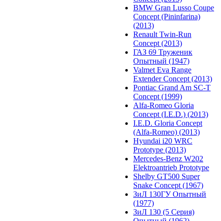
BMW Gran Lusso Coupe
Concept (Pininfarina)
(2013)
Renault Twin-Run
Concept (2013)
ГАЗ 69 Труженик
Опытный (1947)
Valmet Eva Range
Extender Concept (2013)
Pontiac Grand Am SC-T
Concept (1999)
Alfa-Romeo Gloria
Concept (I.E.D.) (2013)
I.E.D. Gloria Concept
(Alfa-Romeo) (2013)
Hyundai i20 WRC
Prototype (2013)
Mercedes-Benz W202
Elektroantrieb Prototype
Shelby GT500 Super
Snake Concept (1967)
ЗиЛ 130ГУ Опытный
(1977)
ЗиЛ 130 (5 Серия)
Опытный (1962)