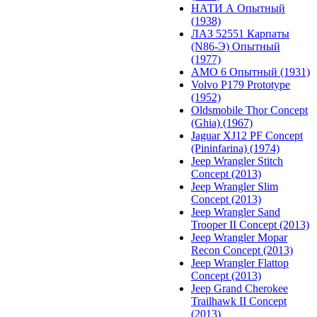
НАТИ А Опытный
(1938)
ЛАЗ 52551 Карпаты
(N86-Э) Опытный
(1977)
АМО 6 Опытный (1931)
Volvo P179 Prototype
(1952)
Oldsmobile Thor Concept
(Ghia) (1967)
Jaguar XJ12 PF Concept
(Pininfarina) (1974)
Jeep Wrangler Stitch
Concept (2013)
Jeep Wrangler Slim
Concept (2013)
Jeep Wrangler Sand
Trooper II Concept (2013)
Jeep Wrangler Mopar
Recon Concept (2013)
Jeep Wrangler Flattop
Concept (2013)
Jeep Grand Cherokee
Trailhawk II Concept
(2013)