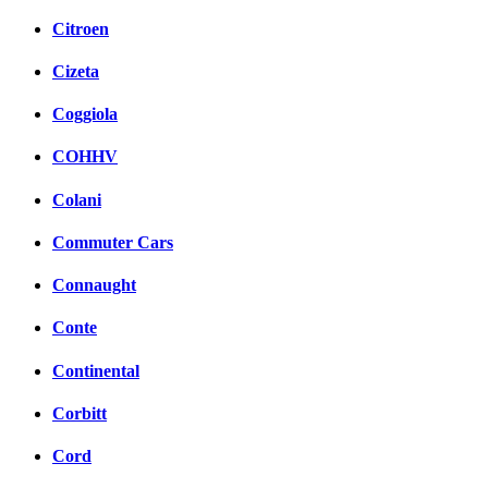
Citroen
Cizeta
Coggiola
COHHV
Colani
Commuter Cars
Connaught
Conte
Continental
Corbitt
Cord