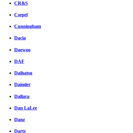
CR&S
Csepel
Cunningham
Dacia
Daewoo
DAF
Daihatsu
Daimler
Dallara
Dan LaLee
Danz
Dartz