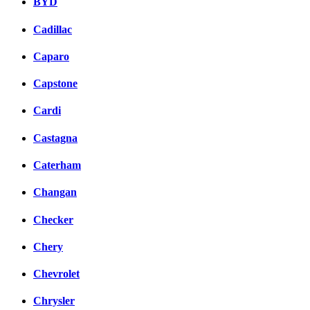
BYD
Cadillac
Caparo
Capstone
Cardi
Castagna
Caterham
Changan
Checker
Chery
Chevrolet
Chrysler