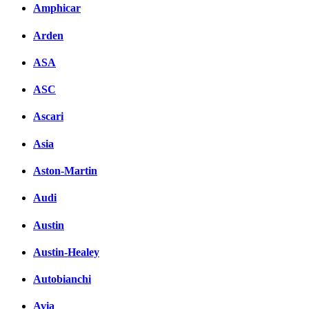
Amphicar
Arden
ASA
ASC
Ascari
Asia
Aston-Martin
Audi
Austin
Austin-Healey
Autobianchi
Avia