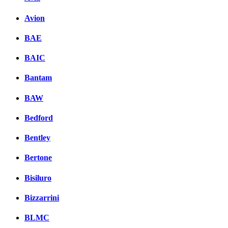
Avion
BAE
BAIC
Bantam
BAW
Bedford
Bentley
Bertone
Bisiluro
Bizzarrini
BLMC