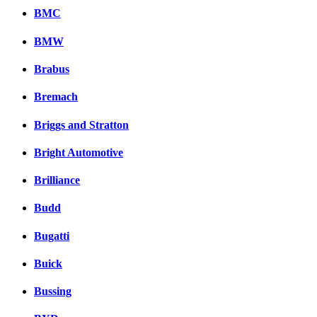
BMC
BMW
Brabus
Bremach
Briggs and Stratton
Bright Automotive
Brilliance
Budd
Bugatti
Buick
Bussing