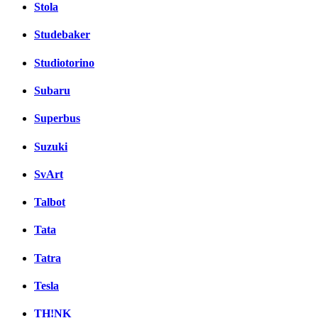
Stola
Studebaker
Studiotorino
Subaru
Superbus
Suzuki
SvArt
Talbot
Tata
Tatra
Tesla
TH!NK