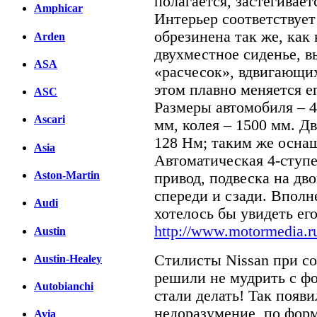
полагается, застегивает
Amphicar
Интерьер соответствует
обрезинена так же, как
Arden
двухместное сиденье, в
ASA
«расчесок», вдвигающих
этом плавно меняется е
ASC
Размеры автомобиля – 4
Ascari
мм, колея – 1500 мм. Дв
128 Нм; таким же оснащ
Asia
Автоматическая 4-ступе
Aston-Martin
привод, подвеска на д
спереди и сзади. Вполн
Audi
хотелось бы увидеть его
http://www.motormedia.r
Austin
Стилисты Nissan при со
Austin-Healey
решили не мудрить с ф
Autobianchi
стали делать! Так появи
недоразумение, по фо
Avia