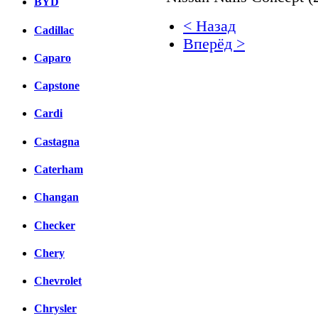
BYD
< Назад
Cadillac
Вперёд >
Caparo
Facebook
Capstone
вКонтакте
Комментарии вКонтакт
Cardi
Castagna
Caterham
Changan
Checker
Chery
Chevrolet
Chrysler