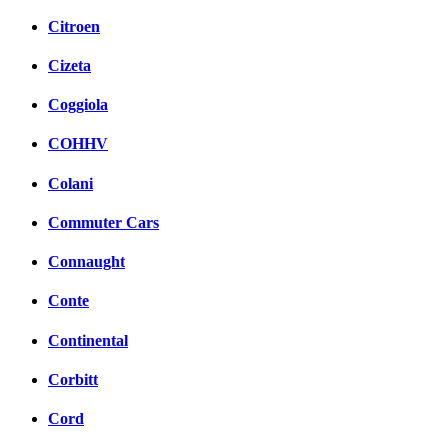
Citroen
Cizeta
Coggiola
COHHV
Colani
Commuter Cars
Connaught
Conte
Continental
Corbitt
Cord