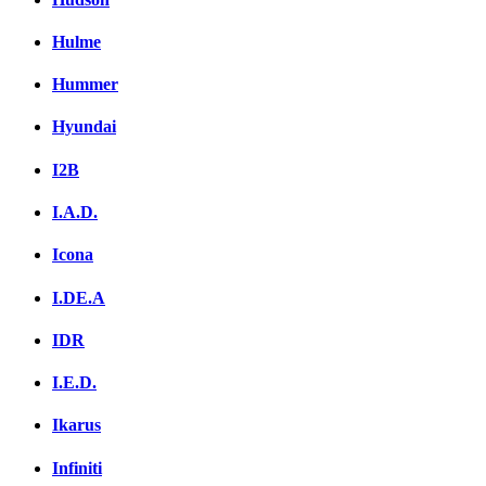
Hulme
Hummer
Hyundai
I2B
I.A.D.
Icona
I.DE.A
IDR
I.E.D.
Ikarus
Infiniti