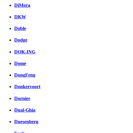
DiMora
DKW
Doble
Dodge
DOK-ING
Dome
DongFeng
Donkervoort
Dornier
Dual-Ghia
Duesenberg