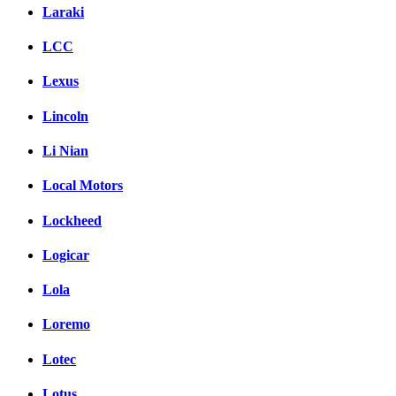
Laraki
LCC
Lexus
Lincoln
Li Nian
Local Motors
Lockheed
Logicar
Lola
Loremo
Lotec
Lotus