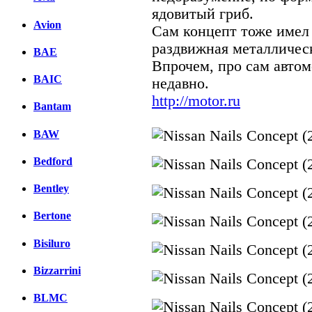
ядовитый гриб.
Avion
Сам концепт тоже имел 
раздвижная металлическ
BAE
Впрочем, про сам авто
BAIC
недавно.
http://motor.ru
Bantam
BAW
Bedford
Bentley
Bertone
Bisiluro
Bizzarrini
BLMC