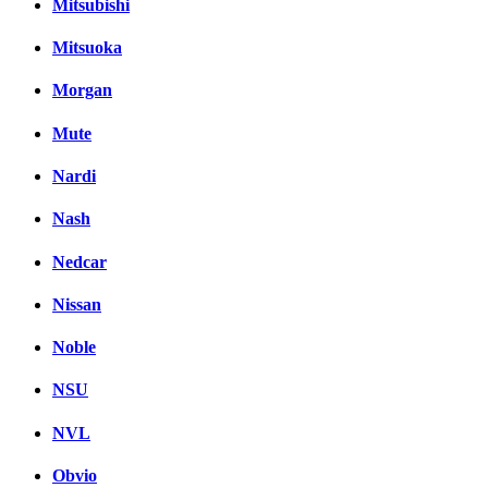
Mitsubishi
Mitsuoka
Morgan
Mute
Nardi
Nash
Nedcar
Nissan
Noble
NSU
NVL
Obvio