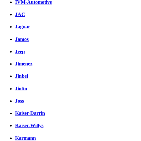
IVM-Automotive
JAC
Jaguar
Jamos
Jeep
Jimenez
Jinbei
Jiotto
Joss
Kaiser-Darrin
Kaiser-Willys
Karmann