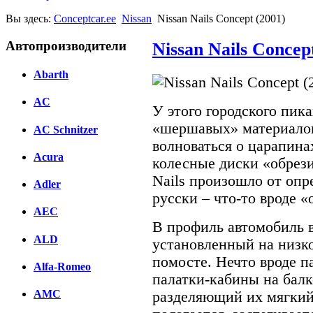
Вы здесь:
Conceptcar.ee
Nissan
Nissan Nails Concept (2001)
Автопроизводители
Nissan Nails Concep
Abarth
AC
У этого городского пик
«шершавых» материалов
AC Schnitzer
волноваться о царапина
Acura
колесные диски «обрези
Nails произошло от опре
Adler
русски – что-то вроде «
AEC
В профиль автомобиль в
ALD
установленный на низк
помосте. Нечто вроде п
Alfa-Romeo
палатки-кабины на балк
AMC
разделяющий их мягкий 