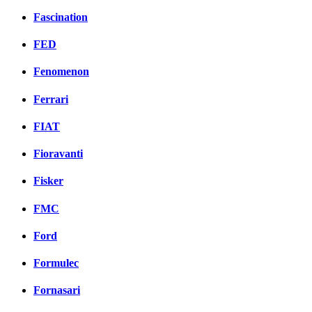
Fascination
FED
Fenomenon
Ferrari
FIAT
Fioravanti
Fisker
FMC
Ford
Formulec
Fornasari