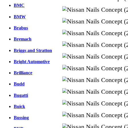
BMC
BMW
Brabus
Bremach
Briggs and Stratton
Bright Automotive
Brilliance
Budd
Bugatti
Buick
Bussing