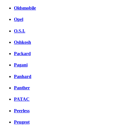
Oldsmobile
Opel
O.S.I.
Oshkosh
Packard
Pagani
Panhard
Panther
PATAC
Peerless
Peugeot