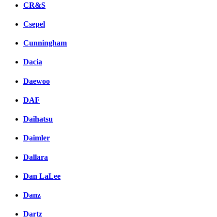
CR&S
Csepel
Cunningham
Dacia
Daewoo
DAF
Daihatsu
Daimler
Dallara
Dan LaLee
Danz
Dartz