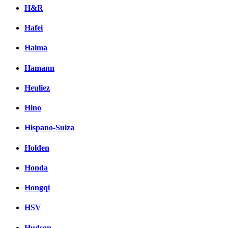
H&R
Hafei
Haima
Hamann
Heuliez
Hino
Hispano-Suiza
Holden
Honda
Hongqi
HSV
Hudson