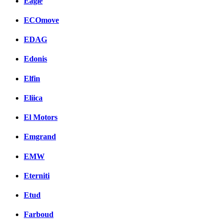
Eagle
ECOmove
EDAG
Edonis
Elfin
Eliica
El Motors
Emgrand
EMW
Eterniti
Etud
Farboud