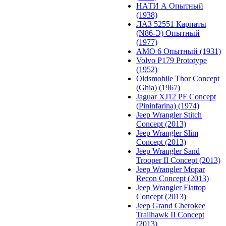
НАТИ А Опытный
(1938)
ЛАЗ 52551 Карпаты
(N86-Э) Опытный
(1977)
АМО 6 Опытный (1931)
Volvo P179 Prototype
(1952)
Oldsmobile Thor Concept
(Ghia) (1967)
Jaguar XJ12 PF Concept
(Pininfarina) (1974)
Jeep Wrangler Stitch
Concept (2013)
Jeep Wrangler Slim
Concept (2013)
Jeep Wrangler Sand
Trooper II Concept (2013)
Jeep Wrangler Mopar
Recon Concept (2013)
Jeep Wrangler Flattop
Concept (2013)
Jeep Grand Cherokee
Trailhawk II Concept
(2013)