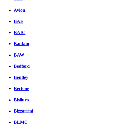
Avion
BAE
BAIC
Bantam
BAW
Bedford
Bentley
Bertone
Bisiluro
Bizzarrini
BLMC