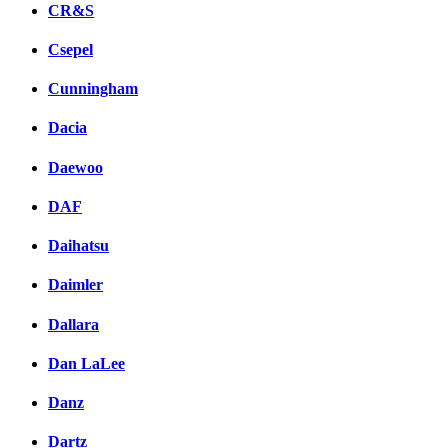
CR&S
Csepel
Cunningham
Dacia
Daewoo
DAF
Daihatsu
Daimler
Dallara
Dan LaLee
Danz
Dartz