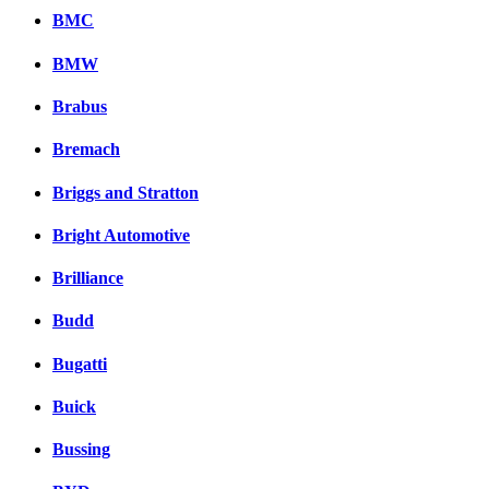
BMC
BMW
Brabus
Bremach
Briggs and Stratton
Bright Automotive
Brilliance
Budd
Bugatti
Buick
Bussing