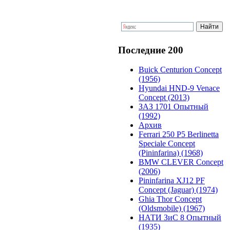
Последние 200
Buick Centurion Concept
(1956)
Hyundai HND-9 Venace
Concept (2013)
ЗАЗ 1701 Опытный
(1992)
Архив
Ferrari 250 P5 Berlinetta
Speciale Concept
(Pininfarina) (1968)
BMW CLEVER Concept
(2006)
Pininfarina XJ12 PF
Concept (Jaguar) (1974)
Ghia Thor Concept
(Oldsmobile) (1967)
НАТИ ЗиС 8 Опытный
(1935)