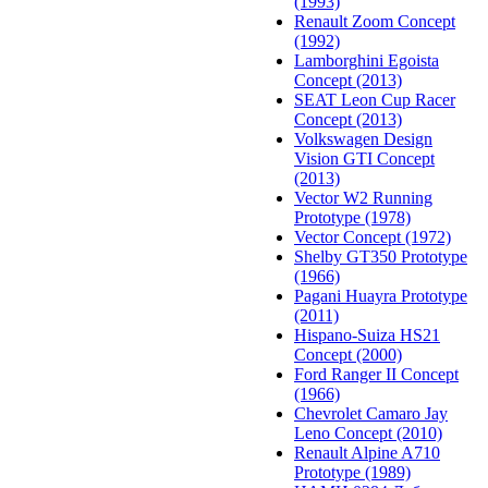
(1993)
Renault Zoom Concept
(1992)
Lamborghini Egoista
Concept (2013)
SEAT Leon Cup Racer
Concept (2013)
Volkswagen Design
Vision GTI Concept
(2013)
Vector W2 Running
Prototype (1978)
Vector Concept (1972)
Shelby GT350 Prototype
(1966)
Pagani Huayra Prototype
(2011)
Hispano-Suiza HS21
Concept (2000)
Ford Ranger II Concept
(1966)
Chevrolet Camaro Jay
Leno Concept (2010)
Renault Alpine A710
Prototype (1989)