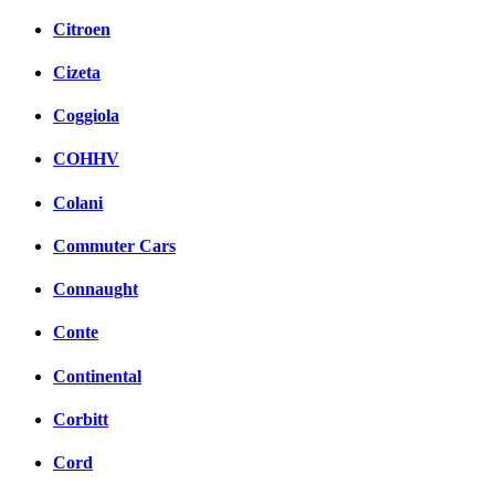
Citroen
Cizeta
Coggiola
COHHV
Colani
Commuter Cars
Connaught
Conte
Continental
Corbitt
Cord