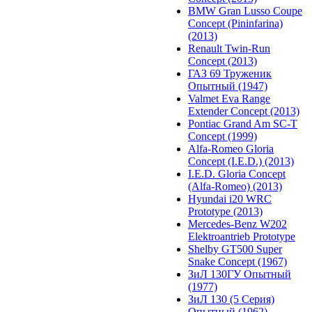
BMW Gran Lusso Coupe
Concept (Pininfarina)
(2013)
Renault Twin-Run
Concept (2013)
ГАЗ 69 Труженик
Опытный (1947)
Valmet Eva Range
Extender Concept (2013)
Pontiac Grand Am SC-T
Concept (1999)
Alfa-Romeo Gloria
Concept (I.E.D.) (2013)
I.E.D. Gloria Concept
(Alfa-Romeo) (2013)
Hyundai i20 WRC
Prototype (2013)
Mercedes-Benz W202
Elektroantrieb Prototype
Shelby GT500 Super
Snake Concept (1967)
ЗиЛ 130ГУ Опытный
(1977)
ЗиЛ 130 (5 Серия)
Опытный (1962)