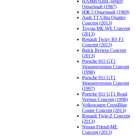
НАМИ 0284 Дебют
Опытный (1987)
ИЖ 5 Опытный (1969)
Audi TT Ultra Quattro
Concept (2013)
Toyota ME.WE Concept
(2013)
Renault Twizy RS F1
Concept (2013)
Buick Riviera Concept
(2013)
Porsche 911 GT1
Strassenversion Concept
(1998)
Porsche 911 GT1
Strassenversion Concept
(1997)
Porsche 911 GT1 Road
Version Concept (1998)
Volkswagen CrossBlue
Coupe Concept (2013)
Renault Twin-Z Concept
(2013)
Nissan Friend-ME
Concept (2013)