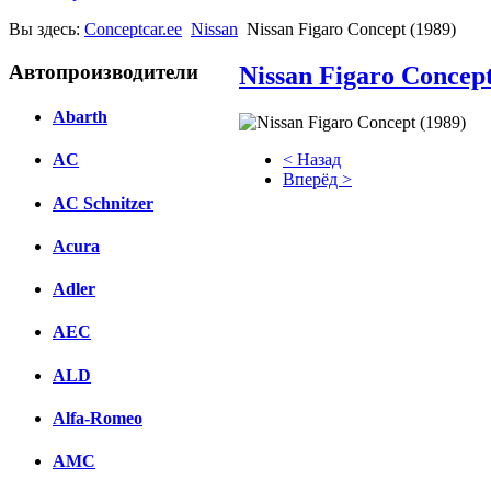
Вы здесь:
Conceptcar.ee
Nissan
Nissan Figaro Concept (1989)
Автопроизводители
Nissan Figaro Concept
Abarth
< Назад
AC
Вперёд >
AC Schnitzer
Facebook
Acura
вКонтакте
Комментарии вКонтакте
Adler
AEC
ALD
Alfa-Romeo
AMC