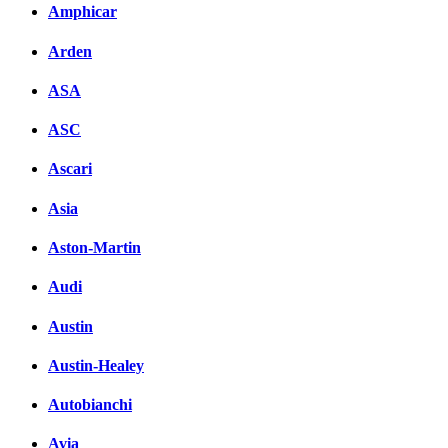
Amphicar
Arden
ASA
ASC
Ascari
Asia
Aston-Martin
Audi
Austin
Austin-Healey
Autobianchi
Avia