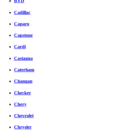
BYD
Cadillac
Caparo
Capstone
Cardi
Castagna
Caterham
Changan
Checker
Chery
Chevrolet
Chrysler