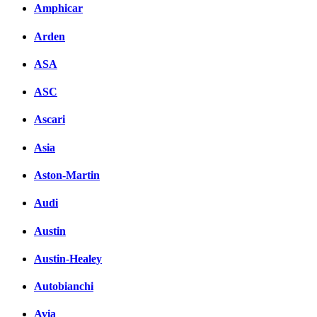
Amphicar
Arden
ASA
ASC
Ascari
Asia
Aston-Martin
Audi
Austin
Austin-Healey
Autobianchi
Avia