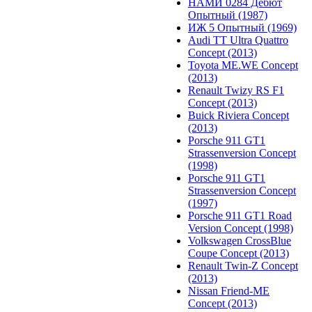
НАМИ 0284 Дебют
Опытный (1987)
ИЖ 5 Опытный (1969)
Audi TT Ultra Quattro
Concept (2013)
Toyota ME.WE Concept
(2013)
Renault Twizy RS F1
Concept (2013)
Buick Riviera Concept
(2013)
Porsche 911 GT1
Strassenversion Concept
(1998)
Porsche 911 GT1
Strassenversion Concept
(1997)
Porsche 911 GT1 Road
Version Concept (1998)
Volkswagen CrossBlue
Coupe Concept (2013)
Renault Twin-Z Concept
(2013)
Nissan Friend-ME
Concept (2013)