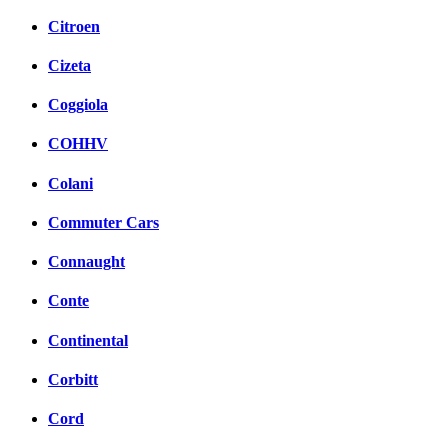
Citroen
Cizeta
Coggiola
COHHV
Colani
Commuter Cars
Connaught
Conte
Continental
Corbitt
Cord