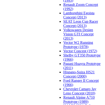
(1993)
Renault Zoom Concept
(1992)
Lamborghini Egoista
Concept (2013)
SEAT Leon Cup Racer
Concept (2013)
Volkswagen Design
Vision GTI Concept
(2013)
Vector W2 Running
Prototype (1978)
Vector Concept (1972)
Shelby GT350 Prototype
(1966)
Pagani Huayra Prototype
(2011)
Hispano-Suiza HS21
Concept (2000)
Ford Ranger II Concept
(1966)
Chevrolet Camaro Jay
Leno Concept (2010)
Renault Alpine A710
Prototype (1989)