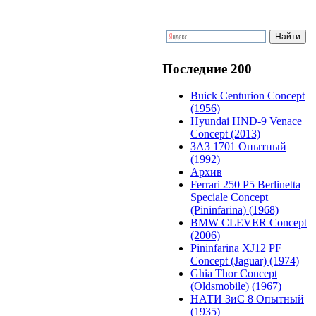
Последние 200
Buick Centurion Concept
(1956)
Hyundai HND-9 Venace
Concept (2013)
ЗАЗ 1701 Опытный
(1992)
Архив
Ferrari 250 P5 Berlinetta
Speciale Concept
(Pininfarina) (1968)
BMW CLEVER Concept
(2006)
Pininfarina XJ12 PF
Concept (Jaguar) (1974)
Ghia Thor Concept
(Oldsmobile) (1967)
НАТИ ЗиС 8 Опытный
(1935)