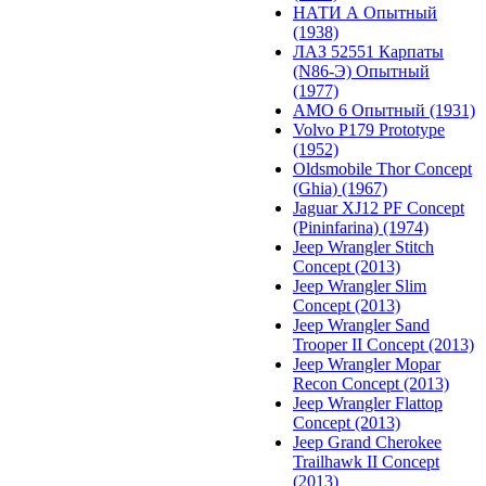
НАТИ А Опытный
(1938)
ЛАЗ 52551 Карпаты
(N86-Э) Опытный
(1977)
АМО 6 Опытный (1931)
Volvo P179 Prototype
(1952)
Oldsmobile Thor Concept
(Ghia) (1967)
Jaguar XJ12 PF Concept
(Pininfarina) (1974)
Jeep Wrangler Stitch
Concept (2013)
Jeep Wrangler Slim
Concept (2013)
Jeep Wrangler Sand
Trooper II Concept (2013)
Jeep Wrangler Mopar
Recon Concept (2013)
Jeep Wrangler Flattop
Concept (2013)
Jeep Grand Cherokee
Trailhawk II Concept
(2013)