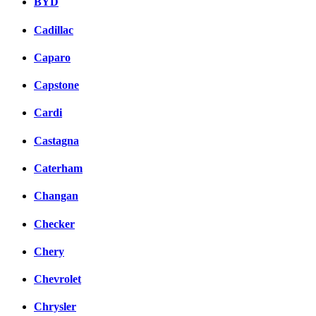
BYD
Cadillac
Caparo
Capstone
Cardi
Castagna
Caterham
Changan
Checker
Chery
Chevrolet
Chrysler