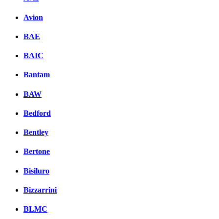
Avion
BAE
BAIC
Bantam
BAW
Bedford
Bentley
Bertone
Bisiluro
Bizzarrini
BLMC