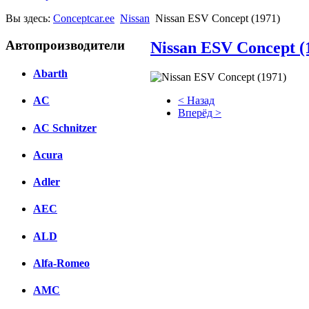
Вы здесь:
Conceptcar.ee
Nissan
Nissan ESV Concept (1971)
Автопроизводители
Nissan ESV Concept (
Abarth
< Назад
AC
Вперёд >
AC Schnitzer
Facebook
Acura
вКонтакте
Комментарии вКонтакте
Adler
AEC
ALD
Alfa-Romeo
AMC