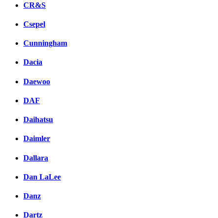
CR&S
Csepel
Cunningham
Dacia
Daewoo
DAF
Daihatsu
Daimler
Dallara
Dan LaLee
Danz
Dartz