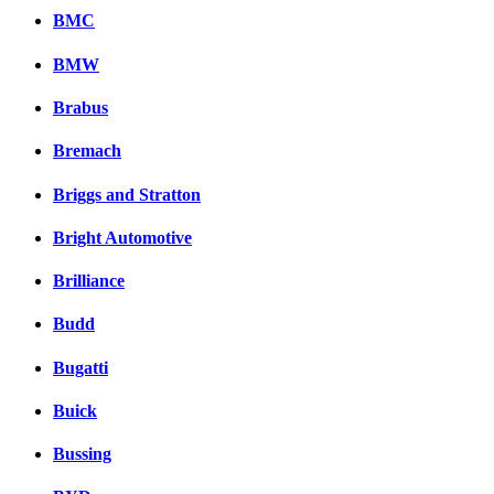
BMC
BMW
Brabus
Bremach
Briggs and Stratton
Bright Automotive
Brilliance
Budd
Bugatti
Buick
Bussing