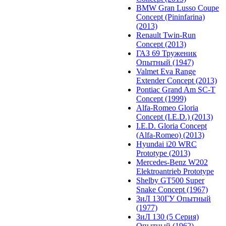
BMW Gran Lusso Coupe
Concept (Pininfarina)
(2013)
Renault Twin-Run
Concept (2013)
ГАЗ 69 Труженик
Опытный (1947)
Valmet Eva Range
Extender Concept (2013)
Pontiac Grand Am SC-T
Concept (1999)
Alfa-Romeo Gloria
Concept (I.E.D.) (2013)
I.E.D. Gloria Concept
(Alfa-Romeo) (2013)
Hyundai i20 WRC
Prototype (2013)
Mercedes-Benz W202
Elektroantrieb Prototype
Shelby GT500 Super
Snake Concept (1967)
ЗиЛ 130ГУ Опытный
(1977)
ЗиЛ 130 (5 Серия)
Опытный (1962)