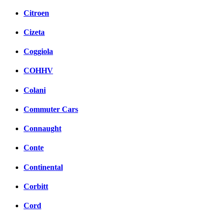
Citroen
Cizeta
Coggiola
COHHV
Colani
Commuter Cars
Connaught
Conte
Continental
Corbitt
Cord