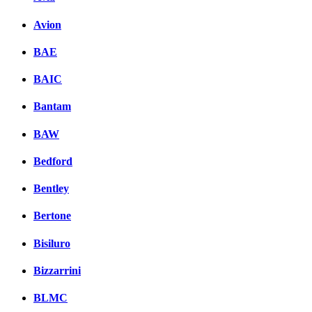
Avion
BAE
BAIC
Bantam
BAW
Bedford
Bentley
Bertone
Bisiluro
Bizzarrini
BLMC