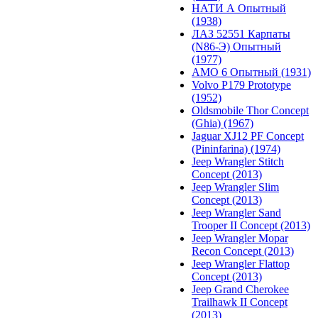
НАТИ А Опытный
(1938)
ЛАЗ 52551 Карпаты
(N86-Э) Опытный
(1977)
АМО 6 Опытный (1931)
Volvo P179 Prototype
(1952)
Oldsmobile Thor Concept
(Ghia) (1967)
Jaguar XJ12 PF Concept
(Pininfarina) (1974)
Jeep Wrangler Stitch
Concept (2013)
Jeep Wrangler Slim
Concept (2013)
Jeep Wrangler Sand
Trooper II Concept (2013)
Jeep Wrangler Mopar
Recon Concept (2013)
Jeep Wrangler Flattop
Concept (2013)
Jeep Grand Cherokee
Trailhawk II Concept
(2013)