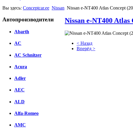
Вы здесь:
Conceptcar.ee
Nissan
Nissan e-NT400 Atlas Concept (20
Автопроизводители
Nissan e-NT400 Atlas 
Abarth
< Назад
AC
Вперёд >
AC Schnitzer
Facebook
Acura
вКонтакте
Комментарии вКонтакте
Adler
AEC
ALD
Alfa-Romeo
AMC