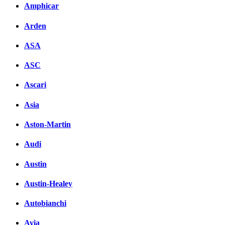
Amphicar
Arden
ASA
ASC
Ascari
Asia
Aston-Martin
Audi
Austin
Austin-Healey
Autobianchi
Avia