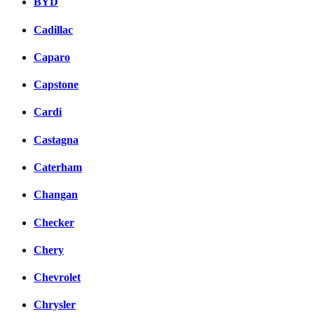
BYD
Cadillac
Caparo
Capstone
Cardi
Castagna
Caterham
Changan
Checker
Chery
Chevrolet
Chrysler