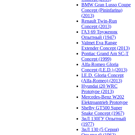
BMW Gran Lusso Coupe
Concept (Pininfarina)
(2013)
Renault Twin-Run
Concept (2013)
ГАЗ 69 Труженик
Опытный (1947)
Valmet Eva Range
Extender Concept (2013)
Pontiac Grand Am SC-T
Concept (1999)
Alfa-Romeo Gloria
Concept (I.E.D.) (2013)
I.E.D. Gloria Concept
(Alfa-Romeo) (2013)
Hyundai i20 WRC
Prototype (2013)
Mercedes-Benz W202
Elektroantrieb Prototype
Shelby GT500 Super
Snake Concept (1967)
ЗиЛ 130ГУ Опытный
(1977)
ЗиЛ 130 (5 Серия)
Опытный (1962)