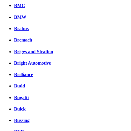
BMC
BMW
Brabus
Bremach
Briggs and Stratton
Bright Automotive
Brilliance
Budd
Bugatti
Buick
Bussing