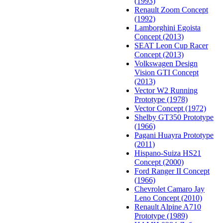
(1993)
Renault Zoom Concept
(1992)
Lamborghini Egoista
Concept (2013)
SEAT Leon Cup Racer
Concept (2013)
Volkswagen Design
Vision GTI Concept
(2013)
Vector W2 Running
Prototype (1978)
Vector Concept (1972)
Shelby GT350 Prototype
(1966)
Pagani Huayra Prototype
(2011)
Hispano-Suiza HS21
Concept (2000)
Ford Ranger II Concept
(1966)
Chevrolet Camaro Jay
Leno Concept (2010)
Renault Alpine A710
Prototype (1989)