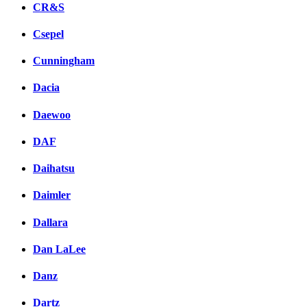
CR&S
Csepel
Cunningham
Dacia
Daewoo
DAF
Daihatsu
Daimler
Dallara
Dan LaLee
Danz
Dartz