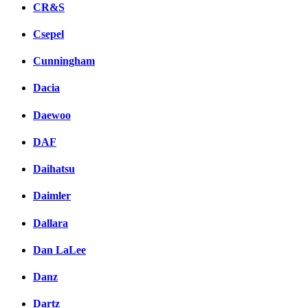
CR&S
Csepel
Cunningham
Dacia
Daewoo
DAF
Daihatsu
Daimler
Dallara
Dan LaLee
Danz
Dartz