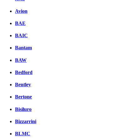
Avion
BAE
BAIC
Bantam
BAW
Bedford
Bentley
Bertone
Bisiluro
Bizzarrini
BLMC