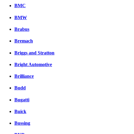
BMC
BMW
Brabus
Bremach
Briggs and Stratton
Bright Automotive
Brilliance
Budd
Bugatti
Buick
Bussing