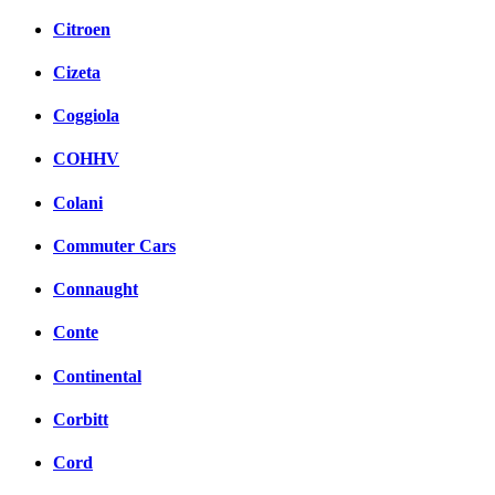
Citroen
Cizeta
Coggiola
COHHV
Colani
Commuter Cars
Connaught
Conte
Continental
Corbitt
Cord