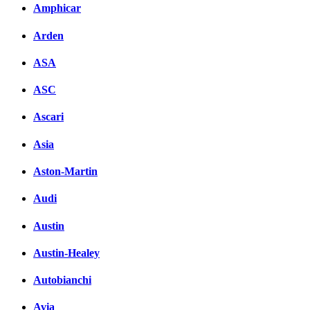
Amphicar
Arden
ASA
ASC
Ascari
Asia
Aston-Martin
Audi
Austin
Austin-Healey
Autobianchi
Avia