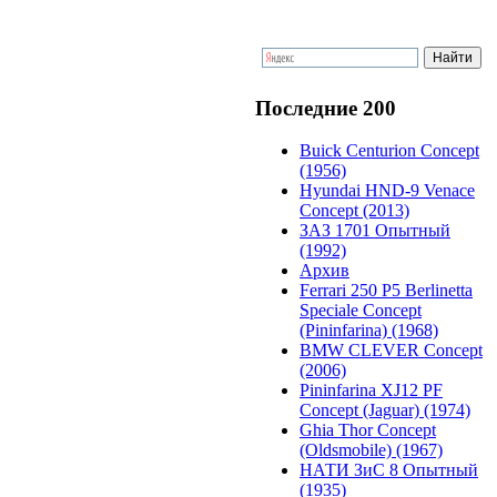
Последние 200
Buick Centurion Concept
(1956)
Hyundai HND-9 Venace
Concept (2013)
ЗАЗ 1701 Опытный
(1992)
Архив
Ferrari 250 P5 Berlinetta
Speciale Concept
(Pininfarina) (1968)
BMW CLEVER Concept
(2006)
Pininfarina XJ12 PF
Concept (Jaguar) (1974)
Ghia Thor Concept
(Oldsmobile) (1967)
НАТИ ЗиС 8 Опытный
(1935)