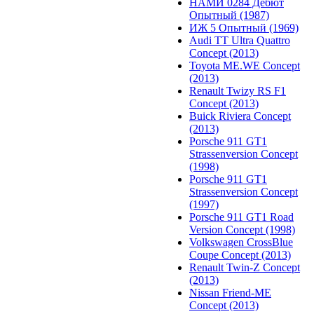
НАМИ 0284 Дебют
Опытный (1987)
ИЖ 5 Опытный (1969)
Audi TT Ultra Quattro
Concept (2013)
Toyota ME.WE Concept
(2013)
Renault Twizy RS F1
Concept (2013)
Buick Riviera Concept
(2013)
Porsche 911 GT1
Strassenversion Concept
(1998)
Porsche 911 GT1
Strassenversion Concept
(1997)
Porsche 911 GT1 Road
Version Concept (1998)
Volkswagen CrossBlue
Coupe Concept (2013)
Renault Twin-Z Concept
(2013)
Nissan Friend-ME
Concept (2013)