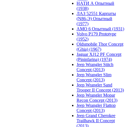
НАТИ А Опытный
(1938)
ЛАЗ 52551 Карпаты
(N86-Э) Опытный
(1977)
АМО 6 Опытный (1931)
Volvo P179 Prototype
(1952)
Oldsmobile Thor Concept
(Ghia) (1967)
Jaguar XJ12 PF Concept
(Pininfarina) (1974)
Jeep Wrangler Stitch
Concept (2013)
Jeep Wrangler Slim
Concept (2013)
Jeep Wrangler Sand
Trooper II Concept (2013)
Jeep Wrangler Mopar
Recon Concept (2013)
Jeep Wrangler Flattop
Concept (2013)
Jeep Grand Cherokee
Trailhawk II Concept
(2013)