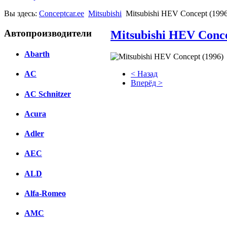
Вы здесь:
Conceptcar.ee
Mitsubishi
Mitsubishi HEV Concept (1996
Автопроизводители
Mitsubishi HEV Conce
Abarth
< Назад
AC
Вперёд >
AC Schnitzer
Facebook
Acura
вКонтакте
Комментарии вКонтакте
Adler
AEC
ALD
Alfa-Romeo
AMC