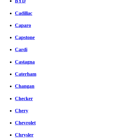
BYD
Cadillac
Caparo
Capstone
Cardi
Castagna
Caterham
Changan
Checker
Chery
Chevrolet
Chrysler