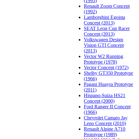
(1993)
Renault Zoom Concept
(1992)
Lamborghini Egoista
Concept (2013)
SEAT Leon Cup Racer
Concept (2013)
Volkswagen Design
Vision GTI Concept
(2013)
Vector W2 Running
Prototype (1978)
Vector Concept (1972)
Shelby GT350 Prototype
(1966)
Pagani Huayra Prototype
(2011)
Hispano-Suiza HS21
Concept (2000)
Ford Ranger II Concept
(1966)
Chevrolet Camaro Jay
Leno Concept (2010)
Renault Alpine A710
Prototype (1989)