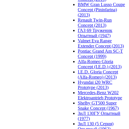
BMW Gran Lusso Coupe
Concept (Pininfarina)
(2013)
Renault Twin-Run
Concept (2013)
ГАЗ 69 Труженик
Опытный (1947)
Valmet Eva Range
Extender Concept (2013)
Pontiac Grand Am SC-T
Concept (1999)
Alfa-Romeo Gloria
Concept (I.E.D.) (2013)
I.E.D. Gloria Concept
(Alfa-Romeo) (2013)
Hyundai i20 WRC
Prototype (2013)
Mercedes-Benz W202
Elektroantrieb Prototype
Shelby GT500 Super
Snake Concept (1967)
ЗиЛ 130ГУ Опытный
(1977)
ЗиЛ 130 (5 Серия)
Опытный (1962)