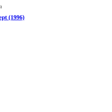
)
pt (1996)