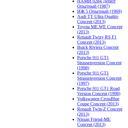
НАМИ 0284 Дебют
Опытный (1987)
ИЖ 5 Опытный (1969)
Audi TT Ultra Quattro
Concept (2013)
Toyota ME.WE Concept
(2013)
Renault Twizy RS F1
Concept (2013)
Buick Riviera Concept
(2013)
Porsche 911 GT1
Strassenversion Concept
(1998)
Porsche 911 GT1
Strassenversion Concept
(1997)
Porsche 911 GT1 Road
Version Concept (1998)
Volkswagen CrossBlue
Coupe Concept (2013)
Renault Twin-Z Concept
(2013)
Nissan Friend-ME
Concept (2013)