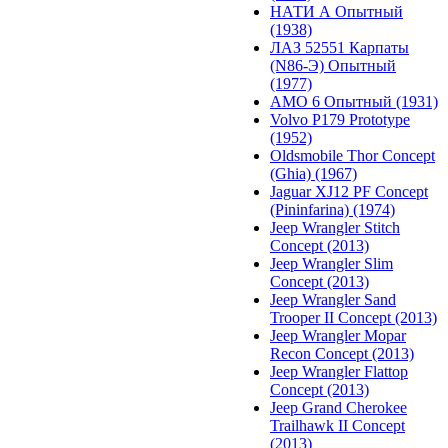
НАТИ А Опытный
(1938)
ЛАЗ 52551 Карпаты
(N86-Э) Опытный
(1977)
АМО 6 Опытный (1931)
Volvo P179 Prototype
(1952)
Oldsmobile Thor Concept
(Ghia) (1967)
Jaguar XJ12 PF Concept
(Pininfarina) (1974)
Jeep Wrangler Stitch
Concept (2013)
Jeep Wrangler Slim
Concept (2013)
Jeep Wrangler Sand
Trooper II Concept (2013)
Jeep Wrangler Mopar
Recon Concept (2013)
Jeep Wrangler Flattop
Concept (2013)
Jeep Grand Cherokee
Trailhawk II Concept
(2013)