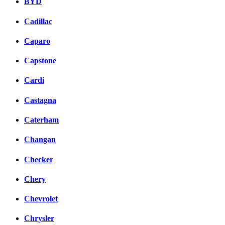
BYD
Cadillac
Caparo
Capstone
Cardi
Castagna
Caterham
Changan
Checker
Chery
Chevrolet
Chrysler