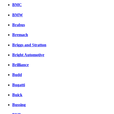
BMC
BMW
Brabus
Bremach
Briggs and Stratton
Bright Automotive
Brilliance
Budd
Bugatti
Buick
Bussing