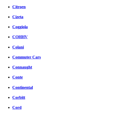
Citroen
Cizeta
Coggiola
COHHV
Colani
Commuter Cars
Connaught
Conte
Continental
Corbitt
Cord