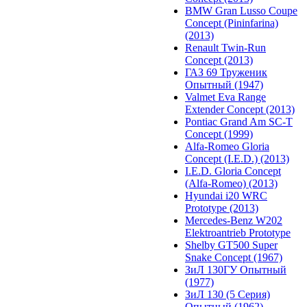
BMW Gran Lusso Coupe
Concept (Pininfarina)
(2013)
Renault Twin-Run
Concept (2013)
ГАЗ 69 Труженик
Опытный (1947)
Valmet Eva Range
Extender Concept (2013)
Pontiac Grand Am SC-T
Concept (1999)
Alfa-Romeo Gloria
Concept (I.E.D.) (2013)
I.E.D. Gloria Concept
(Alfa-Romeo) (2013)
Hyundai i20 WRC
Prototype (2013)
Mercedes-Benz W202
Elektroantrieb Prototype
Shelby GT500 Super
Snake Concept (1967)
ЗиЛ 130ГУ Опытный
(1977)
ЗиЛ 130 (5 Серия)
Опытный (1962)