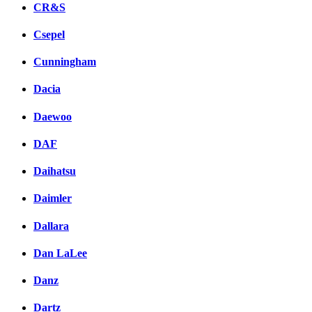
CR&S
Csepel
Cunningham
Dacia
Daewoo
DAF
Daihatsu
Daimler
Dallara
Dan LaLee
Danz
Dartz