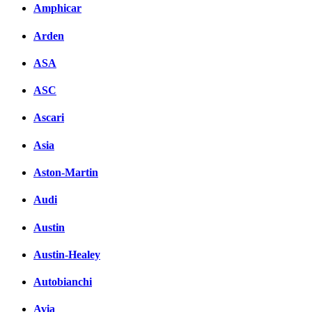
Amphicar
Arden
ASA
ASC
Ascari
Asia
Aston-Martin
Audi
Austin
Austin-Healey
Autobianchi
Avia