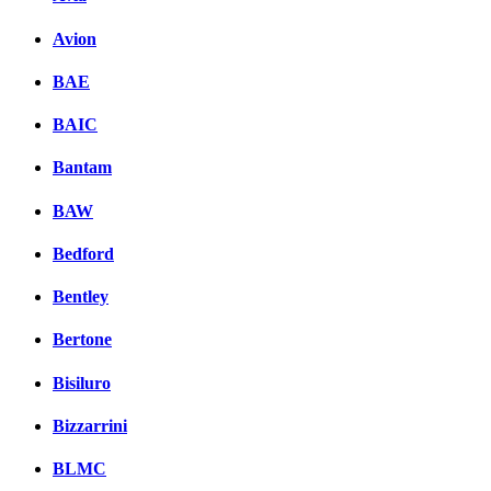
Avion
BAE
BAIC
Bantam
BAW
Bedford
Bentley
Bertone
Bisiluro
Bizzarrini
BLMC