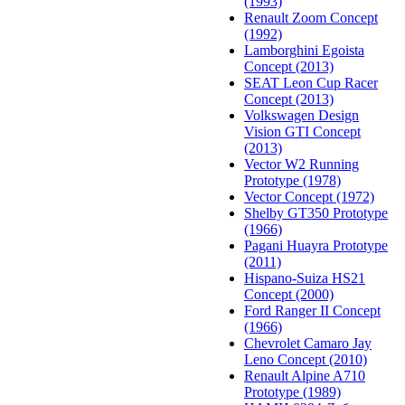
(1993)
Renault Zoom Concept
(1992)
Lamborghini Egoista
Concept (2013)
SEAT Leon Cup Racer
Concept (2013)
Volkswagen Design
Vision GTI Concept
(2013)
Vector W2 Running
Prototype (1978)
Vector Concept (1972)
Shelby GT350 Prototype
(1966)
Pagani Huayra Prototype
(2011)
Hispano-Suiza HS21
Concept (2000)
Ford Ranger II Concept
(1966)
Chevrolet Camaro Jay
Leno Concept (2010)
Renault Alpine A710
Prototype (1989)