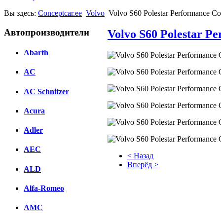
Вы здесь:
Conceptcar.ee
Volvo
Volvo S60 Polestar Performance Co
Автопроизводители
Volvo S60 Polestar P
Abarth
AC
AC Schnitzer
Acura
Adler
AEC
< Назад
Вперёд >
ALD
Facebook
Alfa-Romeo
вКонтакте
AMC
Комментарии вКонтакте