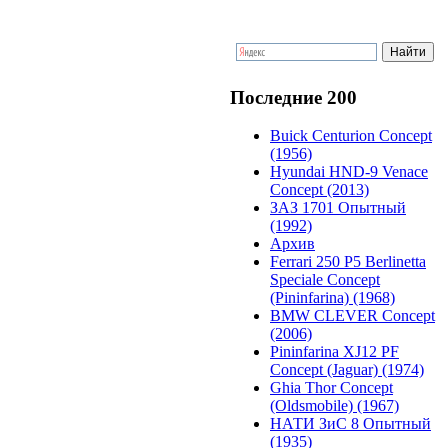
Последние 200
Buick Centurion Concept
(1956)
Hyundai HND-9 Venace
Concept (2013)
ЗАЗ 1701 Опытный
(1992)
Архив
Ferrari 250 P5 Berlinetta
Speciale Concept
(Pininfarina) (1968)
BMW CLEVER Concept
(2006)
Pininfarina XJ12 PF
Concept (Jaguar) (1974)
Ghia Thor Concept
(Oldsmobile) (1967)
НАТИ ЗиС 8 Опытный
(1935)