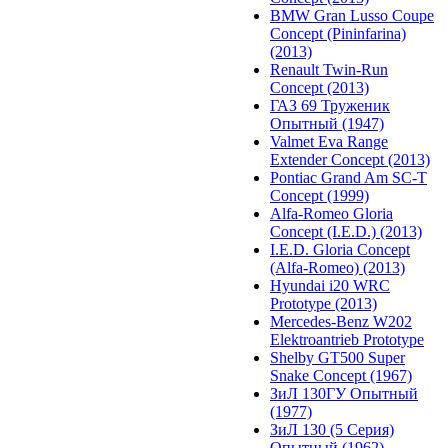
BMW Gran Lusso Coupe
Concept (Pininfarina)
(2013)
Renault Twin-Run
Concept (2013)
ГАЗ 69 Труженик
Опытный (1947)
Valmet Eva Range
Extender Concept (2013)
Pontiac Grand Am SC-T
Concept (1999)
Alfa-Romeo Gloria
Concept (I.E.D.) (2013)
I.E.D. Gloria Concept
(Alfa-Romeo) (2013)
Hyundai i20 WRC
Prototype (2013)
Mercedes-Benz W202
Elektroantrieb Prototype
Shelby GT500 Super
Snake Concept (1967)
ЗиЛ 130ГУ Опытный
(1977)
ЗиЛ 130 (5 Серия)
Опытный (1962)