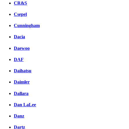
CR&S
Csepel
Cunningham
Dacia
Daewoo
DAF
Daihatsu
Daimler
Dallara
Dan LaLee
Danz
Dartz