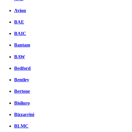
Avion
BAE
BAIC
Bantam
BAW
Bedford
Bentley
Bertone
Bisiluro
Bizzarrini
BLMC