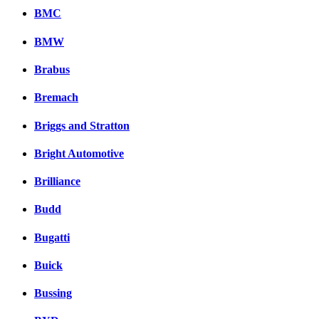
BMC
BMW
Brabus
Bremach
Briggs and Stratton
Bright Automotive
Brilliance
Budd
Bugatti
Buick
Bussing