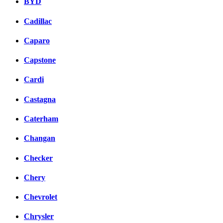
BYD
Cadillac
Caparo
Capstone
Cardi
Castagna
Caterham
Changan
Checker
Chery
Chevrolet
Chrysler