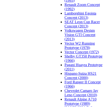
(1993)
Renault Zoom Concept
(1992)
Lamborghini Egoista
Concept (2013)
SEAT Leon Cup Racer
Concept (2013)
Volkswagen Design
Vision GTI Concept
(2013)
Vector W2 Running
Prototype (1978)
Vector Concept (1972)
Shelby GT350 Prototype
(1966)
Pagani Huayra Prototype
(2011)
Hispano-Suiza HS21
Concept (2000)
Ford Ranger II Concept
(1966)
Chevrolet Camaro Jay
Leno Concept (2010)
Renault Alpine A710
Prototype (1989)