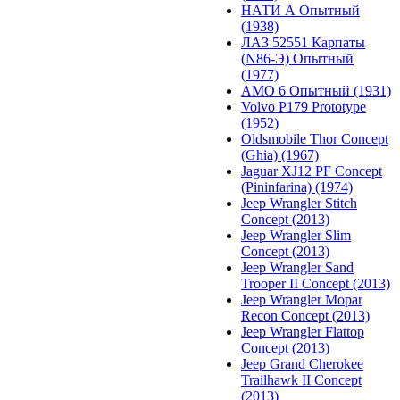
НАТИ А Опытный
(1938)
ЛАЗ 52551 Карпаты
(N86-Э) Опытный
(1977)
АМО 6 Опытный (1931)
Volvo P179 Prototype
(1952)
Oldsmobile Thor Concept
(Ghia) (1967)
Jaguar XJ12 PF Concept
(Pininfarina) (1974)
Jeep Wrangler Stitch
Concept (2013)
Jeep Wrangler Slim
Concept (2013)
Jeep Wrangler Sand
Trooper II Concept (2013)
Jeep Wrangler Mopar
Recon Concept (2013)
Jeep Wrangler Flattop
Concept (2013)
Jeep Grand Cherokee
Trailhawk II Concept
(2013)