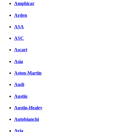
Amphicar
Facebook
Arden
вКонтакте
Комментарии вКонтакте
ASA
ASC
Ascari
Asia
Aston-Martin
Audi
Austin
Austin-Healey
Autobianchi
Avia