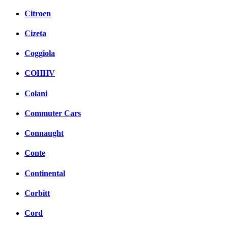
Citroen
Cizeta
Coggiola
COHHV
Colani
Commuter Cars
Connaught
Conte
Continental
Corbitt
Cord