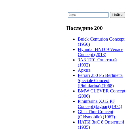
Последние 200
Buick Centurion Concept
(1956)
Hyundai HND-9 Venace
Concept (2013)
ЗАЗ 1701 Опытный
(1992)
Архив
Ferrari 250 P5 Berlinetta
Speciale Concept
(Pininfarina) (1968)
BMW CLEVER Concept
(2006)
Pininfarina XJ12 PF
Concept (Jaguar) (1974)
Ghia Thor Concept
(Oldsmobile) (1967)
НАТИ ЗиС 8 Опытный
(1935)