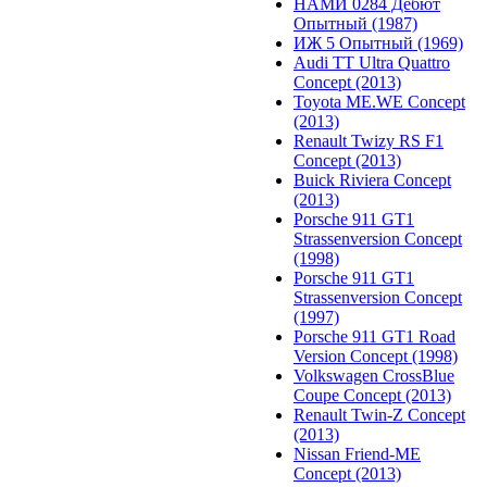
НАМИ 0284 Дебют
Опытный (1987)
ИЖ 5 Опытный (1969)
Audi TT Ultra Quattro
Concept (2013)
Toyota ME.WE Concept
(2013)
Renault Twizy RS F1
Concept (2013)
Buick Riviera Concept
(2013)
Porsche 911 GT1
Strassenversion Concept
(1998)
Porsche 911 GT1
Strassenversion Concept
(1997)
Porsche 911 GT1 Road
Version Concept (1998)
Volkswagen CrossBlue
Coupe Concept (2013)
Renault Twin-Z Concept
(2013)
Nissan Friend-ME
Concept (2013)