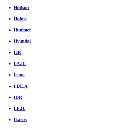
Hudson
Hulme
Hummer
Hyundai
I2B
I.A.D.
Icona
I.DE.A
IDR
I.E.D.
Ikarus