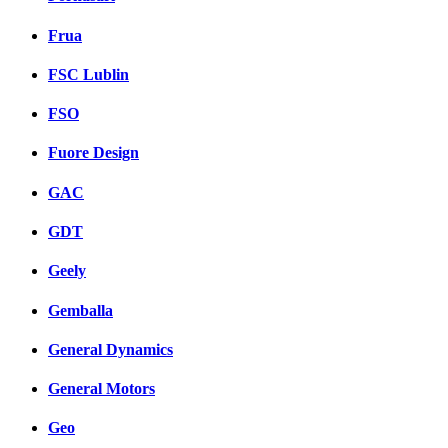
Frua
FSC Lublin
FSO
Fuore Design
GAC
GDT
Geely
Gemballa
General Dynamics
General Motors
Geo