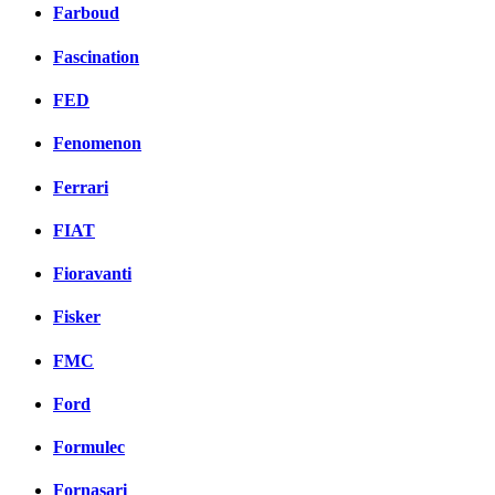
Farboud
Fascination
FED
Fenomenon
Ferrari
FIAT
Fioravanti
Fisker
FMC
Ford
Formulec
Fornasari