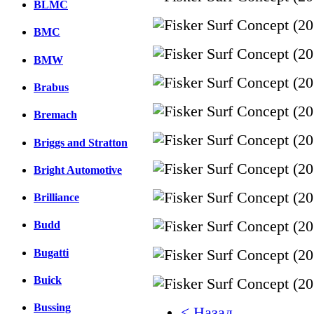
BLMC
BMC
BMW
Brabus
Bremach
Briggs and Stratton
Bright Automotive
Brilliance
Budd
Bugatti
Buick
Bussing
< Назад