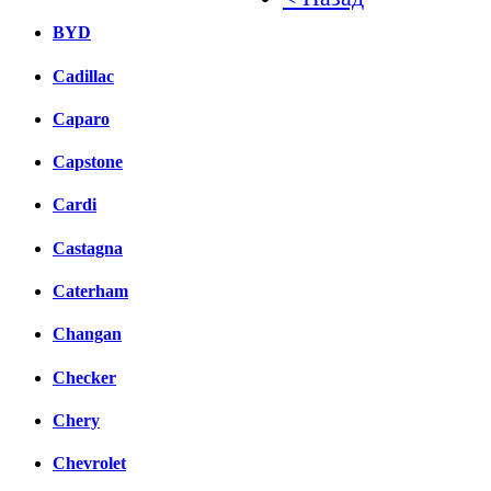
BYD
Facebook
Cadillac
вКонтакте
Комментарии вКонтакт
Caparo
Capstone
Cardi
Castagna
Caterham
Changan
Checker
Chery
Chevrolet