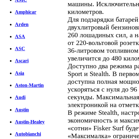
машины. Исключительно 
километров.
Amphicar
Для подзарядки батарей
Arden
двухлитровый бензинов
260 лошадиных сил, а н
ASA
от 220-вольтовой розет
ASC
36-литровом топливном
увеличится до 480 кило
Ascari
Доступно два режима р
Sport и Stealth. В перво
Asia
доступна полная мощно
Aston-Martin
ускоряться с нуля до 96
секунды. Максимальная
Audi
электроникой на отметк
Austin
В режиме Stealth, нас
экономичность и максим
Austin-Healey
«сотни» Fisker Surf буде
Autobianchi
«Максималка» ограничен