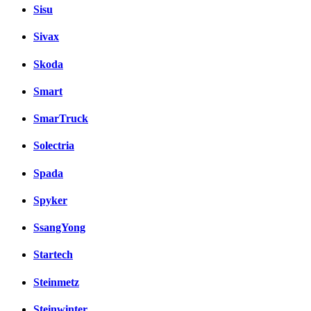
Sisu
Sivax
Skoda
Smart
SmarTruck
Solectria
Spada
Spyker
SsangYong
Startech
Steinmetz
Steinwinter