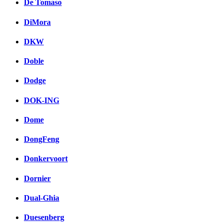
De Tomaso
DiMora
DKW
Doble
Dodge
DOK-ING
Dome
DongFeng
Donkervoort
Dornier
Dual-Ghia
Duesenberg