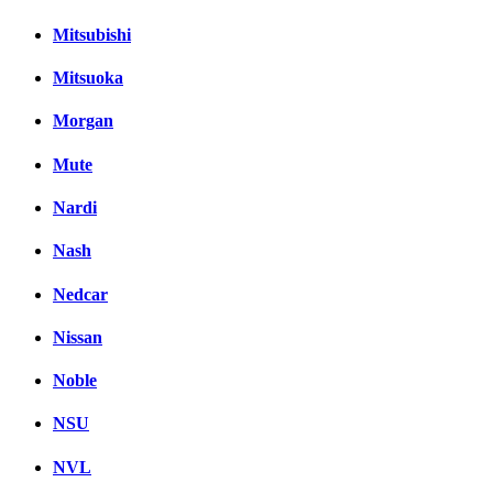
Mitsubishi
Mitsuoka
Morgan
Mute
Nardi
Nash
Nedcar
Nissan
Noble
NSU
NVL