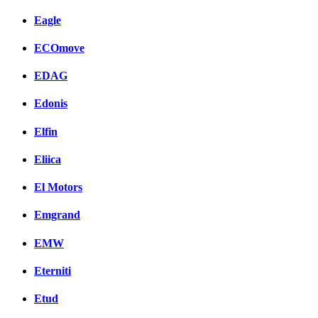
Eagle
ECOmove
EDAG
Edonis
Elfin
Eliica
El Motors
Emgrand
EMW
Eterniti
Etud