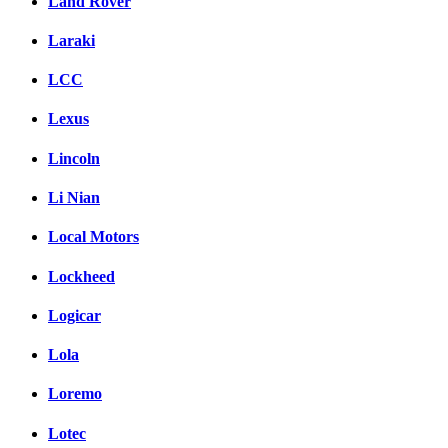
Land Rover
Laraki
LCC
Lexus
Lincoln
Li Nian
Local Motors
Lockheed
Logicar
Lola
Loremo
Lotec