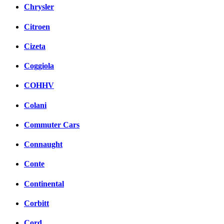
Chrysler
Citroen
Cizeta
Coggiola
COHHV
Colani
Commuter Cars
Connaught
Conte
Continental
Corbitt
Cord