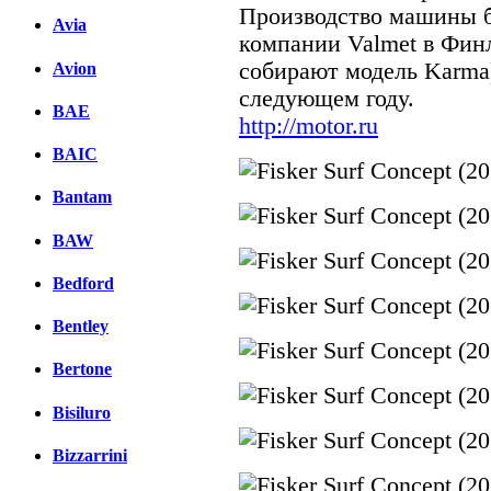
Производство машины бу
Avia
компании Valmet в Финл
собирают модель Karma
Avion
следующем году.
BAE
http://motor.ru
BAIC
Bantam
BAW
Bedford
Bentley
Bertone
Bisiluro
Bizzarrini