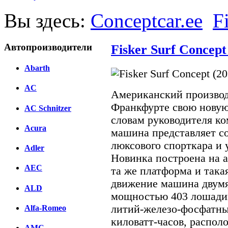
Вы здесь:
Conceptcar.ee
F
Автопроизводители
Fisker Surf Concept
Abarth
AC
Американский производи
Франкфурте свою новую 
AC Schnitzer
словам руководителя к
Acura
машина представляет с
люксового спорткара и 
Adler
Новинка построена на а
AEC
та же платформа и така
движение машина двум
ALD
мощностью 403 лошадин
литий-железо-фосфатны
Alfa-Romeo
киловатт-часов, распол
AMC