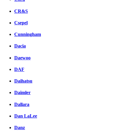
CR&S
Csepel
Cunningham
Dacia
Daewoo
DAF
Daihatsu
Daimler
Dallara
Dan LaLee
Danz