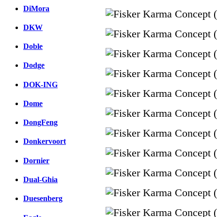
DiMora
DKW
Doble
Dodge
DOK-ING
Dome
DongFeng
Donkervoort
Dornier
Dual-Ghia
Duesenberg