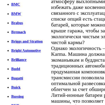
атмосферу выхлопными
BMC
избежать даже косвенно
связанного с эксплуатац
BMW
списке опций есть ста
Brabus
батарей, которые можно
крыше гаража, чтобы з
Bremach
экологически чистым эл
Briggs and Stratton
чистой кармы?
Однако экологичность –
Bright Automotive
Karma. Машина должна 
экоманьякам и буддиста
Brilliance
традиционных автомоби
Budd
продуманная компоновк
трансмиссии позволила
Bugatti
оптимальной развесовк
Buick
облегчен за счет обшир
Литий-ионные батареи 
Bussing
машины, что позволяет 