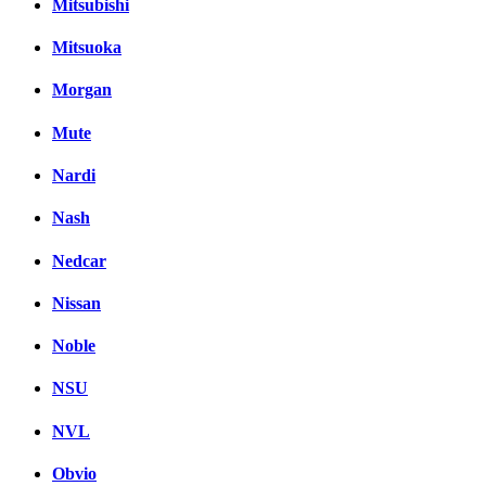
Mitsubishi
Mitsuoka
Morgan
Mute
Nardi
Nash
Nedcar
Nissan
Noble
NSU
NVL
Obvio