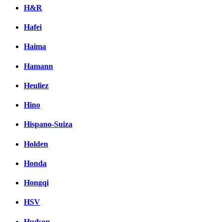
H&R
Hafei
Haima
Hamann
Heuliez
Hino
Hispano-Suiza
Holden
Honda
Hongqi
HSV
Hudson