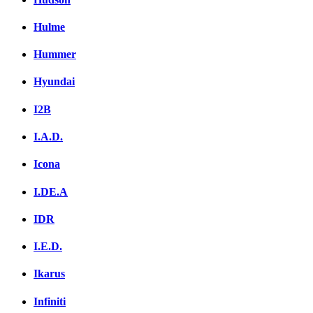
Hulme
Hummer
Hyundai
I2B
I.A.D.
Icona
I.DE.A
IDR
I.E.D.
Ikarus
Infiniti