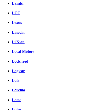
Laraki
LCC
Lexus
Lincoln
Li Nian
Local Motors
Lockheed
Logicar
Lola
Loremo
Lotec
Lotus