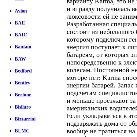
варианту Karma, это не
и вправду получилась в
Avion
люксовости ей не заним
BAE
Разработанная специаль
состоит из небольшого 
BAIC
которому подключен ге
энергия поступает к л
Bantam
батареям, от которых э
BAW
непосредственно к эле
колесам. Постоянной н
Bedford
моторе нет: Karma спос
Bentley
энергии батарей. Запас 
подсчетам специалистов
Bertone
и меньше проезжают за
Bisiluro
американских водителе
Если укладываться в эт
Bizzarrini
подзаряжать дома от об
вообще не тратиться на
BLMC