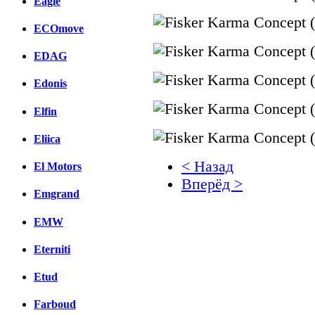
Eagle
ECOmove
EDAG
Edonis
Elfin
Eliica
< Назад
El Motors
Вперёд >
Emgrand
Facebook
EMW
вКонтакте
Комментарии вКонтакт
Eterniti
Etud
Farboud