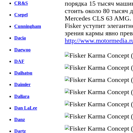
порядка 15 тысяч маши
CR&S
стоить около 80 тысяч 
Csepel
Mercedes CLS 63 AMG. 
Fisker уступит элегантн
Cunningham
зрения кармы явно прев
Dacia
http://www.motormedia.r
Daewoo
DAF
Daihatsu
Daimler
Dallara
Dan LaLee
Danz
Dartz