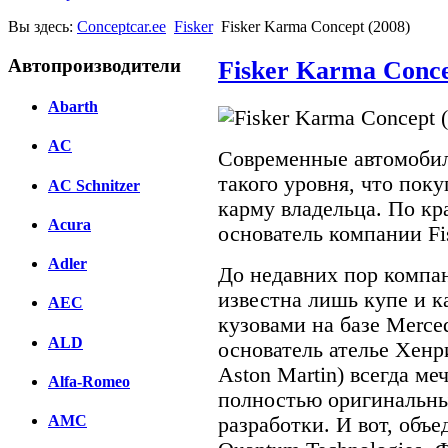
Вы здесь:
Conceptcar.ee
Fisker
Fisker Karma Concept (2008)
Автопроизводители
Fisker Karma Conce
Abarth
AC
Современные автомобил
такого уровня, что по
AC Schnitzer
карму владельца. По кр
Acura
основатель компании Fi
Adler
До недавних пор компан
известна лишь купе и 
AEC
кузовами на базе Merce
ALD
основатель ателье Хен
Aston Martin) всегда м
Alfa-Romeo
полностью оригинальны
AMC
разработки. И вот, объ