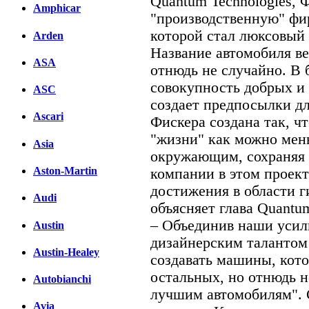
Quantum Technologies, 
Amphicar
"производственную" фир
которой стал люксовый 
Arden
Название автомобиля в
ASA
отнюдь не случайно. В 
совокупность добрых и 
ASC
создает предпосылки дл
Ascari
Фискера создана так, ч
"жизни" как можно мен
Asia
окружающим, сохраняя 
Aston-Martin
компании в этом проект
достижения в области г
Audi
объясняет глава Quantu
– Объединив наши усил
Austin
дизайнерским талантом
Austin-Healey
создавать машины, кото
остальных, но отнюдь 
Autobianchi
лучшим автомобилям". 
Avia