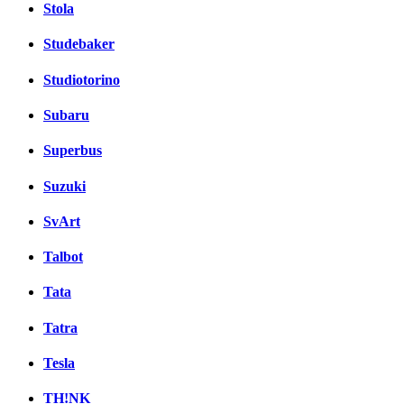
Stola
Studebaker
Studiotorino
Subaru
Superbus
Suzuki
SvArt
Talbot
Tata
Tatra
Tesla
TH!NK