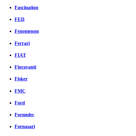
Fascination
FED
Fenomenon
Ferrari
FIAT
Fioravanti
Fisker
FMC
Ford
Formulec
Fornasari