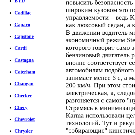
BYD
повысить безопасность 
широким кузовом это п
Cadillac
управляемости – ведь 
как люксовый седан, а к
Caparo
В движении водитель мо
Capstone
экономичный режим Steal
которого говорит само з
Cardi
бензиновый двигатель р
Castagna
вполне соответствует с
автомобилям подобного 
Caterham
занимает менее 6 с, а 
Changan
200 км/ч. При этом стои
электрическая, а, след
Checker
разгоняется с самого "н
Стремясь к минимизации
Chery
Karma использовали це
Chevrolet
технологий. Тут и реку
"собирающие" кинетиче
Chrysler