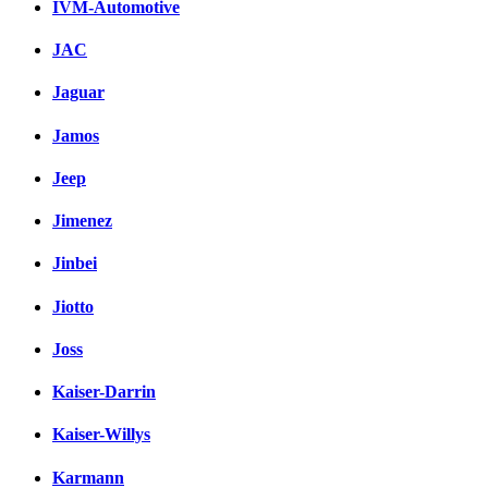
IVM-Automotive
JAC
Jaguar
Jamos
Jeep
Jimenez
Jinbei
Jiotto
Joss
Kaiser-Darrin
Kaiser-Willys
Karmann