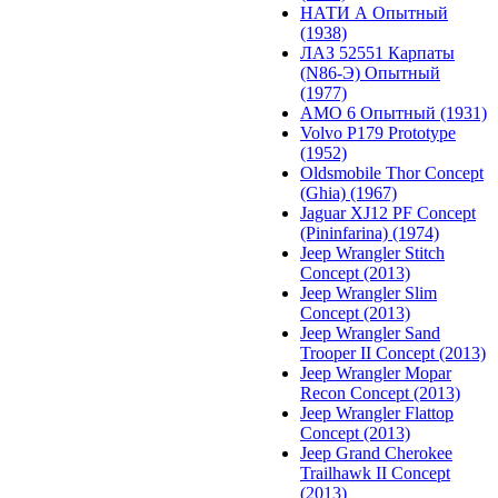
НАТИ А Опытный
(1938)
ЛАЗ 52551 Карпаты
(N86-Э) Опытный
(1977)
АМО 6 Опытный (1931)
Volvo P179 Prototype
(1952)
Oldsmobile Thor Concept
(Ghia) (1967)
Jaguar XJ12 PF Concept
(Pininfarina) (1974)
Jeep Wrangler Stitch
Concept (2013)
Jeep Wrangler Slim
Concept (2013)
Jeep Wrangler Sand
Trooper II Concept (2013)
Jeep Wrangler Mopar
Recon Concept (2013)
Jeep Wrangler Flattop
Concept (2013)
Jeep Grand Cherokee
Trailhawk II Concept
(2013)