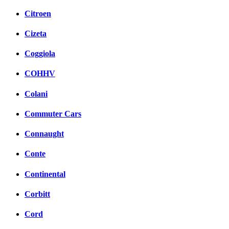
Citroen
Cizeta
Coggiola
COHHV
Colani
Commuter Cars
Connaught
Conte
Continental
Corbitt
Cord