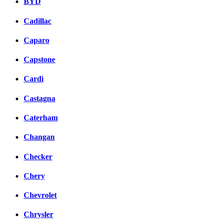
BYD
Cadillac
Caparo
Capstone
Cardi
Castagna
Caterham
Changan
Checker
Chery
Chevrolet
Chrysler