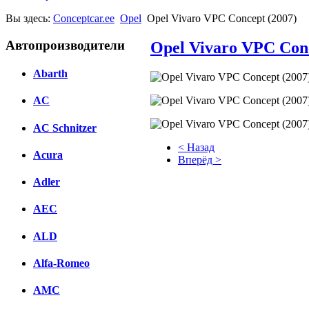
Вы здесь:
Conceptcar.ee
Opel
Opel Vivaro VPC Concept (2007)
Автопроизводители
Opel Vivaro VPC Conc
Abarth
AC
AC Schnitzer
< Назад
Acura
Вперёд >
Adler
Facebook
вКонтакте
AEC
Комментарии вКонтакте
ALD
Alfa-Romeo
AMC