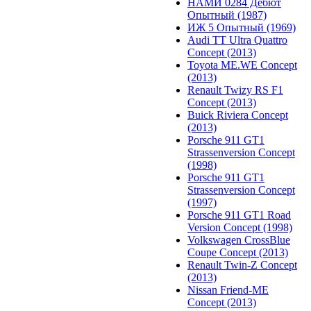
НАМИ 0284 Дебют
Опытный (1987)
ИЖ 5 Опытный (1969)
Audi TT Ultra Quattro
Concept (2013)
Toyota ME.WE Concept
(2013)
Renault Twizy RS F1
Concept (2013)
Buick Riviera Concept
(2013)
Porsche 911 GT1
Strassenversion Concept
(1998)
Porsche 911 GT1
Strassenversion Concept
(1997)
Porsche 911 GT1 Road
Version Concept (1998)
Volkswagen CrossBlue
Coupe Concept (2013)
Renault Twin-Z Concept
(2013)
Nissan Friend-ME
Concept (2013)