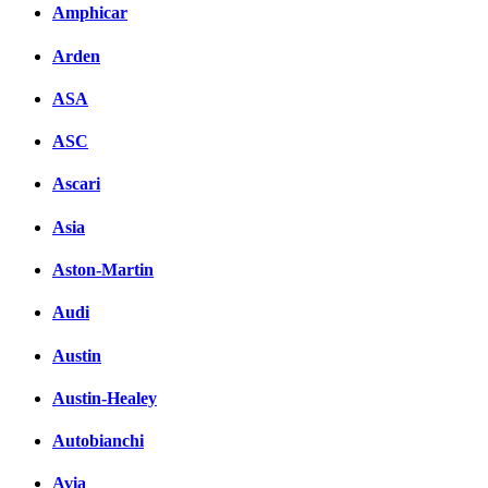
Amphicar
Arden
ASA
ASC
Ascari
Asia
Aston-Martin
Audi
Austin
Austin-Healey
Autobianchi
Avia