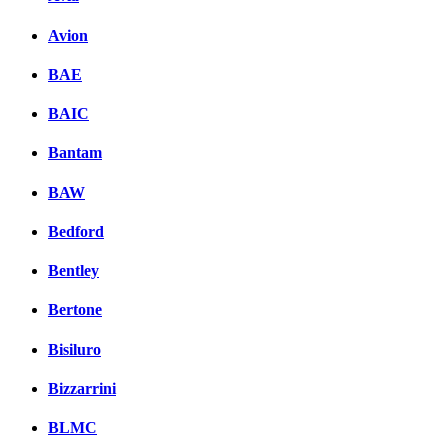
Avion
BAE
BAIC
Bantam
BAW
Bedford
Bentley
Bertone
Bisiluro
Bizzarrini
BLMC