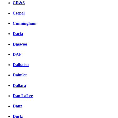
CR&S
Csepel
Cunningham
Dacia
Daewoo
DAF
Daihatsu
Daimler
Dallara
Dan LaLee
Danz
Dartz