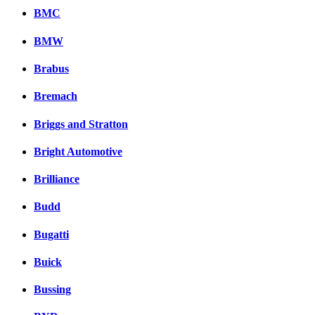
BMC
BMW
Brabus
Bremach
Briggs and Stratton
Bright Automotive
Brilliance
Budd
Bugatti
Buick
Bussing