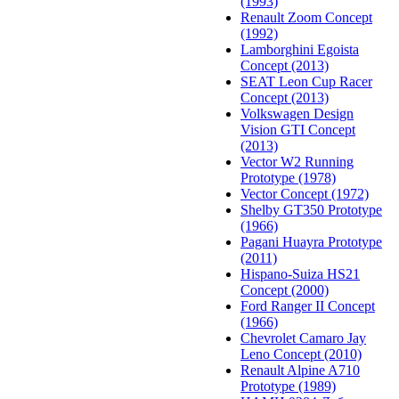
(1993)
Renault Zoom Concept
(1992)
Lamborghini Egoista
Concept (2013)
SEAT Leon Cup Racer
Concept (2013)
Volkswagen Design
Vision GTI Concept
(2013)
Vector W2 Running
Prototype (1978)
Vector Concept (1972)
Shelby GT350 Prototype
(1966)
Pagani Huayra Prototype
(2011)
Hispano-Suiza HS21
Concept (2000)
Ford Ranger II Concept
(1966)
Chevrolet Camaro Jay
Leno Concept (2010)
Renault Alpine A710
Prototype (1989)