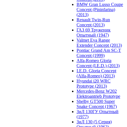
BMW Gran Lusso Coupe
Concept (Pininfarina)
(2013)
Renault Twin-Run
Concept (2013)
ГАЗ 69 Труженик
Опытный (1947)
Valmet Eva Range
Extender Concept (2013)
Pontiac Grand Am SC-T
Concept (1999)
Alfa-Romeo Gloria
Concept (I.E.D.) (2013)
I.E.D. Gloria Concept
(Alfa-Romeo) (2013)
Hyundai i20 WRC
Prototype (2013)
Mercedes-Benz W202
Elektroantrieb Prototype
Shelby GT500 Super
Snake Concept (1967)
ЗиЛ 130ГУ Опытный
(1977)
ЗиЛ 130 (5 Серия)
Опытный (1962)