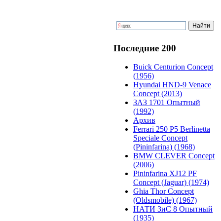
Последние 200
Buick Centurion Concept
(1956)
Hyundai HND-9 Venace
Concept (2013)
ЗАЗ 1701 Опытный
(1992)
Архив
Ferrari 250 P5 Berlinetta
Speciale Concept
(Pininfarina) (1968)
BMW CLEVER Concept
(2006)
Pininfarina XJ12 PF
Concept (Jaguar) (1974)
Ghia Thor Concept
(Oldsmobile) (1967)
НАТИ ЗиС 8 Опытный
(1935)