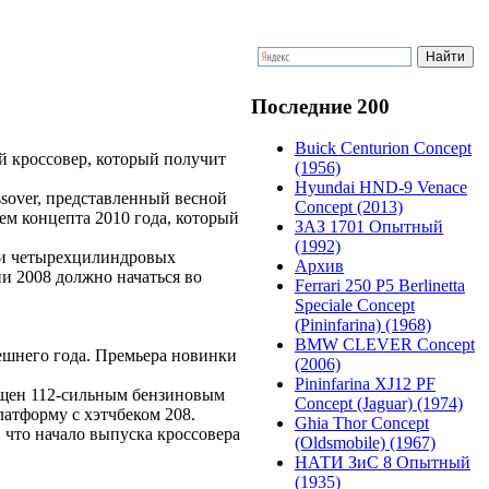
Последние 200
Buick Centurion Concept
й кроссовер, который получит
(1956)
Hyundai HND-9 Venace
sover, представленный весной
Concept (2013)
ем концепта 2010 года, который
ЗАЗ 1701 Опытный
(1992)
- и четырехцилиндровых
Архив
ии 2008 должно начаться во
Ferrari 250 P5 Berlinetta
Speciale Concept
(Pininfarina) (1968)
BMW CLEVER Concept
ешнего года. Премьера новинки
(2006)
Pininfarina XJ12 PF
ащен 112-сильным бензиновым
Concept (Jaguar) (1974)
атформу с хэтчбеком 208.
Ghia Thor Concept
 что начало выпуска кроссовера
(Oldsmobile) (1967)
НАТИ ЗиС 8 Опытный
(1935)