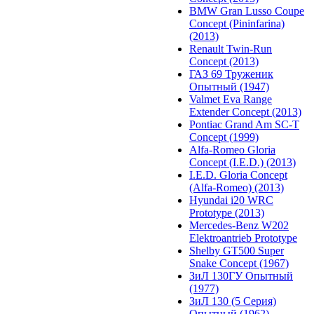
BMW Gran Lusso Coupe
Concept (Pininfarina)
(2013)
Renault Twin-Run
Concept (2013)
ГАЗ 69 Труженик
Опытный (1947)
Valmet Eva Range
Extender Concept (2013)
Pontiac Grand Am SC-T
Concept (1999)
Alfa-Romeo Gloria
Concept (I.E.D.) (2013)
I.E.D. Gloria Concept
(Alfa-Romeo) (2013)
Hyundai i20 WRC
Prototype (2013)
Mercedes-Benz W202
Elektroantrieb Prototype
Shelby GT500 Super
Snake Concept (1967)
ЗиЛ 130ГУ Опытный
(1977)
ЗиЛ 130 (5 Серия)
Опытный (1962)