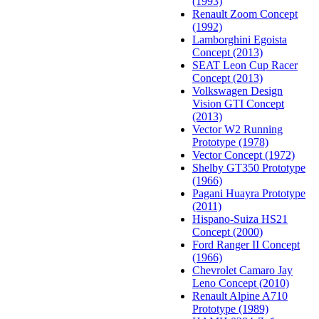
(1993)
Renault Zoom Concept
(1992)
Lamborghini Egoista
Concept (2013)
SEAT Leon Cup Racer
Concept (2013)
Volkswagen Design
Vision GTI Concept
(2013)
Vector W2 Running
Prototype (1978)
Vector Concept (1972)
Shelby GT350 Prototype
(1966)
Pagani Huayra Prototype
(2011)
Hispano-Suiza HS21
Concept (2000)
Ford Ranger II Concept
(1966)
Chevrolet Camaro Jay
Leno Concept (2010)
Renault Alpine A710
Prototype (1989)