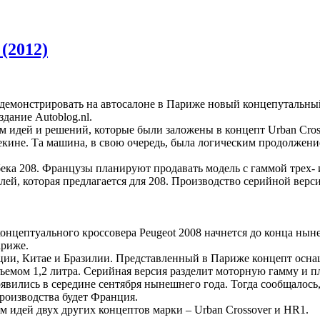
 (2012)
демонстрировать на автосалоне в Париже новый концепутальны
дание Autoblog.nl.
 идей и решений, которые были заложены в концепт Urban Cros
екине. Та машина, в свою очередь, была логическим продолжени
чбека 208. Французы планируют продавать модель с гаммой трех
ей, которая предлагается для 208. Производство серийной верс
онцептуального кроссовера Peugeot 2008 начнется до конца нын
ариже.
ции, Китае и Бразилии. Представленный в Париже концепт осн
емом 1,2 литра. Серийная версия разделит моторную гамму и пл
явились в середине сентября нынешнего года. Тогда сообщалось,
производства будет Франция.
м идей двух других концептов марки – Urban Crossover и HR1.