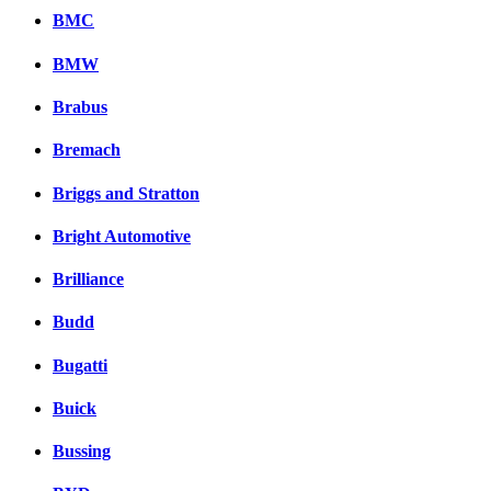
BMC
BMW
Brabus
Bremach
Briggs and Stratton
Bright Automotive
Brilliance
Budd
Bugatti
Buick
Bussing