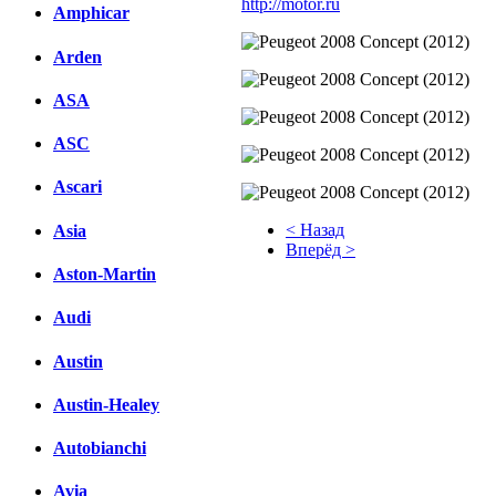
http://motor.ru
Amphicar
Arden
ASA
ASC
Ascari
< Назад
Asia
Вперёд >
Aston-Martin
Facebook
Audi
вКонтакте
Комментарии вКонтакте
Austin
Austin-Healey
Autobianchi
Avia