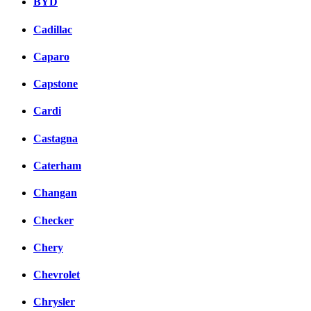
BYD
Cadillac
Caparo
Capstone
Cardi
Castagna
Caterham
Changan
Checker
Chery
Chevrolet
Chrysler