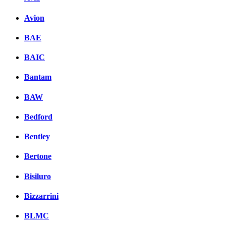
Avion
BAE
BAIC
Bantam
BAW
Bedford
Bentley
Bertone
Bisiluro
Bizzarrini
BLMC