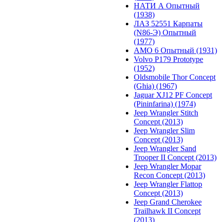
НАТИ А Опытный
(1938)
ЛАЗ 52551 Карпаты
(N86-Э) Опытный
(1977)
АМО 6 Опытный (1931)
Volvo P179 Prototype
(1952)
Oldsmobile Thor Concept
(Ghia) (1967)
Jaguar XJ12 PF Concept
(Pininfarina) (1974)
Jeep Wrangler Stitch
Concept (2013)
Jeep Wrangler Slim
Concept (2013)
Jeep Wrangler Sand
Trooper II Concept (2013)
Jeep Wrangler Mopar
Recon Concept (2013)
Jeep Wrangler Flattop
Concept (2013)
Jeep Grand Cherokee
Trailhawk II Concept
(2013)