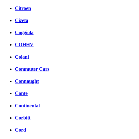
Citroen
Cizeta
Coggiola
COHHV
Colani
Commuter Cars
Connaught
Conte
Continental
Corbitt
Cord