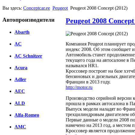
Вы здесь:
Conceptcar.ee
Peugeot
Peugeot 2008 Concept (2012)
Автопроизводители
Peugeot 2008 Concept
Abarth
Компания Peugeot планирует про
AC
индекс 2008. Об этом сообщает из
Автомобиль станет продолжением
AC Schnitzer
текущего года на автосалоне в П
назывался HR1.
Acura
Кроссовер построят на базе хэт
бензиновых и дизельных двигател
Adler
Франции в 2013 году.
http://motor.ru
AEC
Производство серийной версии к
ALD
прошла в рамках автосалона в П
Выпуск модели наладят во Фран
трехцилиндровым двигателем объ
Alfa-Romeo
Первые данные о модели 2008 по
намечено на 2013 год, а местом 
AMC
Кроссовер является продолжение