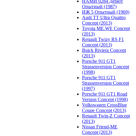
НАМИ 0284 Дебют
Опытный (1987)
ИЖ 5 Опытный (1969)
Audi TT Ultra Quattro
Concept (2013)
Toyota ME.WE Concept
(2013)
Renault Twizy RS F1
Concept (2013)
Buick Riviera Concept
(2013)
Porsche 911 GT1
Strassenversion Concept
(1998)
Porsche 911 GT1
Strassenversion Concept
(1997)
Porsche 911 GT1 Road
Version Concept (1998)
Volkswagen CrossBlue
Coupe Concept (2013)
Renault Twin-Z Concept
(2013)
Nissan Friend-ME
Concept (2013)