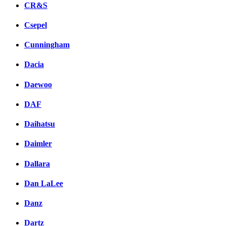
CR&S
Csepel
Cunningham
Dacia
Daewoo
DAF
Daihatsu
Daimler
Dallara
Dan LaLee
Danz
Dartz