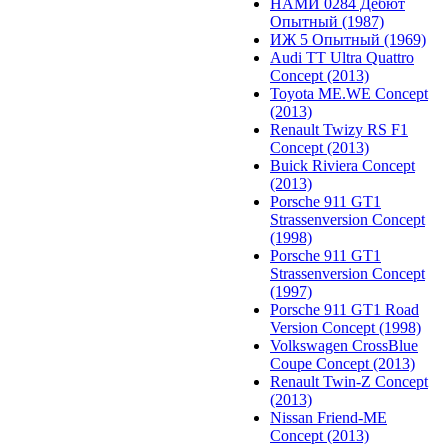
НАМИ 0284 Дебют
Опытный (1987)
ИЖ 5 Опытный (1969)
Audi TT Ultra Quattro
Concept (2013)
Toyota ME.WE Concept
(2013)
Renault Twizy RS F1
Concept (2013)
Buick Riviera Concept
(2013)
Porsche 911 GT1
Strassenversion Concept
(1998)
Porsche 911 GT1
Strassenversion Concept
(1997)
Porsche 911 GT1 Road
Version Concept (1998)
Volkswagen CrossBlue
Coupe Concept (2013)
Renault Twin-Z Concept
(2013)
Nissan Friend-ME
Concept (2013)