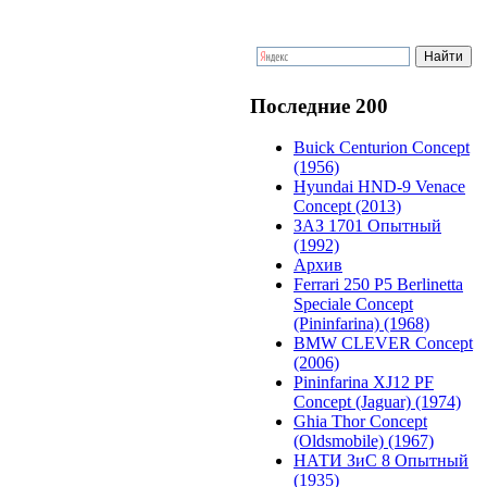
Последние 200
Buick Centurion Concept
(1956)
Hyundai HND-9 Venace
Concept (2013)
ЗАЗ 1701 Опытный
(1992)
Архив
Ferrari 250 P5 Berlinetta
Speciale Concept
(Pininfarina) (1968)
BMW CLEVER Concept
(2006)
Pininfarina XJ12 PF
Concept (Jaguar) (1974)
Ghia Thor Concept
(Oldsmobile) (1967)
НАТИ ЗиС 8 Опытный
(1935)