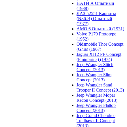
НАТИ А Опытный
(1938)
ЛАЗ 52551 Карпаты
(N86-Э) Опытный
(1977)
АМО 6 Опытный (1931)
Volvo P179 Prototype
(1952)
Oldsmobile Thor Concept
(Ghia) (1967)
Jaguar XJ12 PF Concept
(Pininfarina) (1974)
Jeep Wrangler Stitch
Concept (2013)
Jeep Wrangler Slim
Concept (2013)
Jeep Wrangler Sand
Trooper II Concept (2013)
Jeep Wrangler Mopar
Recon Concept (2013)
Jeep Wrangler Flattop
Concept (2013)
Jeep Grand Cherokee
Trailhawk II Concept
(2013)