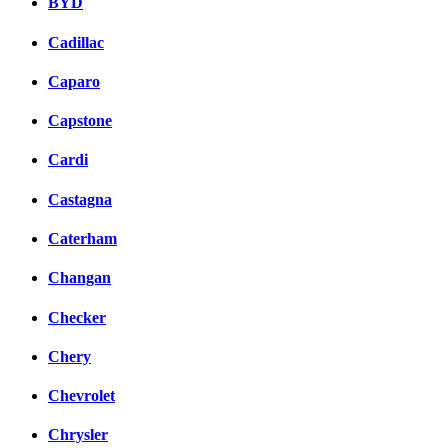
BYD
Cadillac
Caparo
Capstone
Cardi
Castagna
Caterham
Changan
Checker
Chery
Chevrolet
Chrysler