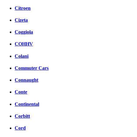
Citroen
Cizeta
Coggiola
COHHV
Colani
Commuter Cars
Connaught
Conte
Continental
Corbitt
Cord