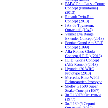
BMW Gran Lusso Coupe
Concept (Pininfarina)
(2013)
Renault Twin-Run
Concept (2013)
ГАЗ 69 Труженик
Опытный (1947)
Valmet Eva Range
Extender Concept (2013)
Pontiac Grand Am SC-T
Concept (1999)
Alfa-Romeo Gloria
Concept (I.E.D.) (2013)
I.E.D. Gloria Concept
(Alfa-Romeo) (2013)
Hyundai i20 WRC
Prototype (2013)
Mercedes-Benz W202
Elektroantrieb Prototype
Shelby GT500 Super
Snake Concept (1967)
ЗиЛ 130ГУ Опытный
(1977)
ЗиЛ 130 (5 Серия)
Опытный (1962)