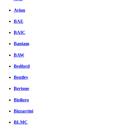
Avion
BAE
BAIC
Bantam
BAW
Bedford
Bentley
Bertone
Bisiluro
Bizzarrini
BLMC