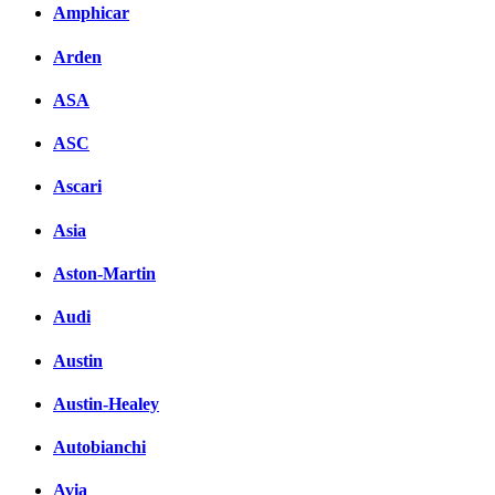
Amphicar
Arden
ASA
ASC
Ascari
Asia
Aston-Martin
Audi
Austin
Austin-Healey
Autobianchi
Avia