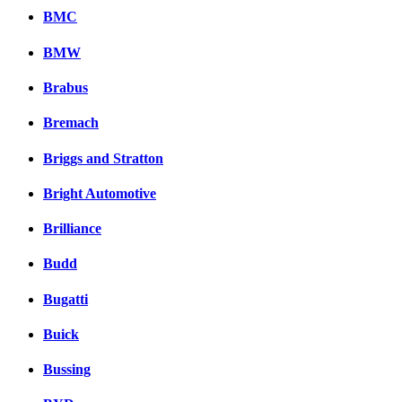
BMC
BMW
Brabus
Bremach
Briggs and Stratton
Bright Automotive
Brilliance
Budd
Bugatti
Buick
Bussing