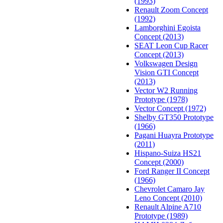
(1993)
Renault Zoom Concept
(1992)
Lamborghini Egoista
Concept (2013)
SEAT Leon Cup Racer
Concept (2013)
Volkswagen Design
Vision GTI Concept
(2013)
Vector W2 Running
Prototype (1978)
Vector Concept (1972)
Shelby GT350 Prototype
(1966)
Pagani Huayra Prototype
(2011)
Hispano-Suiza HS21
Concept (2000)
Ford Ranger II Concept
(1966)
Chevrolet Camaro Jay
Leno Concept (2010)
Renault Alpine A710
Prototype (1989)