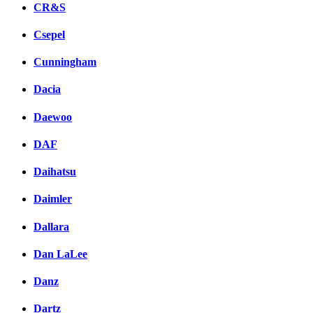
CR&S
Csepel
Cunningham
Dacia
Daewoo
DAF
Daihatsu
Daimler
Dallara
Dan LaLee
Danz
Dartz