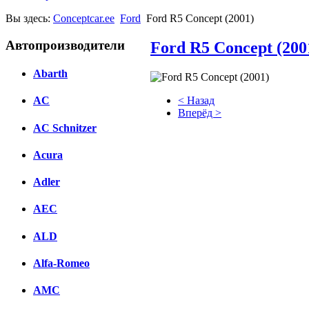
Вы здесь:
Conceptcar.ee
Ford
Ford R5 Concept (2001)
Автопроизводители
Ford R5 Concept (200
Abarth
< Назад
AC
Вперёд >
AC Schnitzer
Facebook
Acura
вКонтакте
Комментарии вКонтакте
Adler
AEC
ALD
Alfa-Romeo
AMC