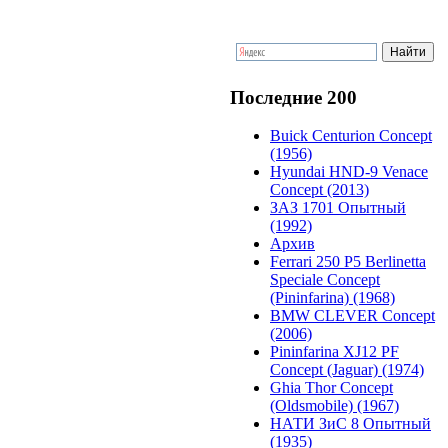
Последние 200
Buick Centurion Concept
(1956)
Hyundai HND-9 Venace
Concept (2013)
ЗАЗ 1701 Опытный
(1992)
Архив
Ferrari 250 P5 Berlinetta
Speciale Concept
(Pininfarina) (1968)
BMW CLEVER Concept
(2006)
Pininfarina XJ12 PF
Concept (Jaguar) (1974)
Ghia Thor Concept
(Oldsmobile) (1967)
НАТИ ЗиС 8 Опытный
(1935)