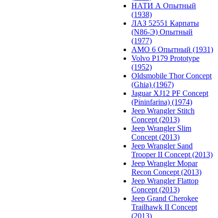
НАТИ А Опытный
(1938)
ЛАЗ 52551 Карпаты
(N86-Э) Опытный
(1977)
АМО 6 Опытный (1931)
Volvo P179 Prototype
(1952)
Oldsmobile Thor Concept
(Ghia) (1967)
Jaguar XJ12 PF Concept
(Pininfarina) (1974)
Jeep Wrangler Stitch
Concept (2013)
Jeep Wrangler Slim
Concept (2013)
Jeep Wrangler Sand
Trooper II Concept (2013)
Jeep Wrangler Mopar
Recon Concept (2013)
Jeep Wrangler Flattop
Concept (2013)
Jeep Grand Cherokee
Trailhawk II Concept
(2013)