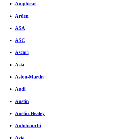
Amphicar
Arden
ASA
ASC
Ascari
Asia
Aston-Martin
Audi
Austin
Austin-Healey
Autobianchi
Avia