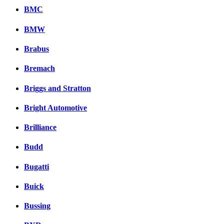
BMC
BMW
Brabus
Bremach
Briggs and Stratton
Bright Automotive
Brilliance
Budd
Bugatti
Buick
Bussing