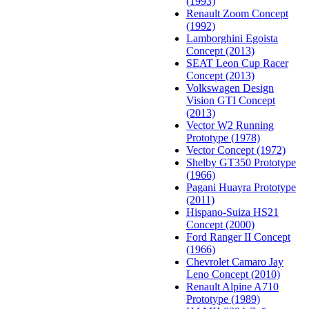
(1993)
Renault Zoom Concept
(1992)
Lamborghini Egoista
Concept (2013)
SEAT Leon Cup Racer
Concept (2013)
Volkswagen Design
Vision GTI Concept
(2013)
Vector W2 Running
Prototype (1978)
Vector Concept (1972)
Shelby GT350 Prototype
(1966)
Pagani Huayra Prototype
(2011)
Hispano-Suiza HS21
Concept (2000)
Ford Ranger II Concept
(1966)
Chevrolet Camaro Jay
Leno Concept (2010)
Renault Alpine A710
Prototype (1989)