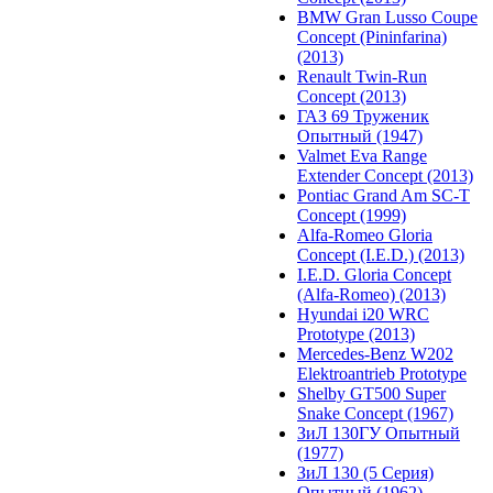
BMW Gran Lusso Coupe
Concept (Pininfarina)
(2013)
Renault Twin-Run
Concept (2013)
ГАЗ 69 Труженик
Опытный (1947)
Valmet Eva Range
Extender Concept (2013)
Pontiac Grand Am SC-T
Concept (1999)
Alfa-Romeo Gloria
Concept (I.E.D.) (2013)
I.E.D. Gloria Concept
(Alfa-Romeo) (2013)
Hyundai i20 WRC
Prototype (2013)
Mercedes-Benz W202
Elektroantrieb Prototype
Shelby GT500 Super
Snake Concept (1967)
ЗиЛ 130ГУ Опытный
(1977)
ЗиЛ 130 (5 Серия)
Опытный (1962)