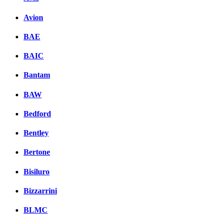
Avion
BAE
BAIC
Bantam
BAW
Bedford
Bentley
Bertone
Bisiluro
Bizzarrini
BLMC