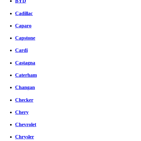
BYD
Cadillac
Caparo
Capstone
Cardi
Castagna
Caterham
Changan
Checker
Chery
Chevrolet
Chrysler