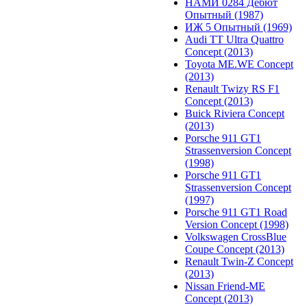
НАМИ 0284 Дебют
Опытный (1987)
ИЖ 5 Опытный (1969)
Audi TT Ultra Quattro
Concept (2013)
Toyota ME.WE Concept
(2013)
Renault Twizy RS F1
Concept (2013)
Buick Riviera Concept
(2013)
Porsche 911 GT1
Strassenversion Concept
(1998)
Porsche 911 GT1
Strassenversion Concept
(1997)
Porsche 911 GT1 Road
Version Concept (1998)
Volkswagen CrossBlue
Coupe Concept (2013)
Renault Twin-Z Concept
(2013)
Nissan Friend-ME
Concept (2013)