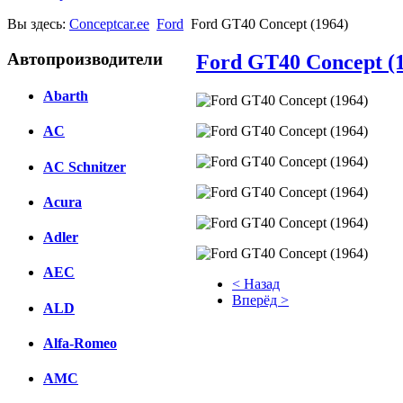
Вы здесь:
Conceptcar.ee
Ford
Ford GT40 Concept (1964)
Автопроизводители
Ford GT40 Concept (
Abarth
AC
AC Schnitzer
Acura
Adler
AEC
< Назад
Вперёд >
ALD
Facebook
Alfa-Romeo
вКонтакте
AMC
Комментарии вКонтакте