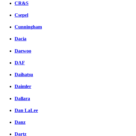
CR&S
Csepel
Cunningham
Dacia
Daewoo
DAF
Daihatsu
Daimler
Dallara
Dan LaLee
Danz
Dartz