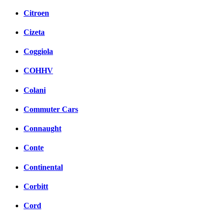
Citroen
Cizeta
Coggiola
COHHV
Colani
Commuter Cars
Connaught
Conte
Continental
Corbitt
Cord