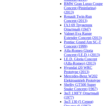
BMW Gran Lusso Coupe
Concept (Pininfarina)
(2013)
Renault Twin-Run
Concept (2013)
ГАЗ 69 Труженик
Опытный (1947)
Valmet Eva Range
Extender Concept (2013)
Pontiac Grand Am SC-T
Concept (1999)
Alfa-Romeo Gloria
Concept (I.E.D.) (2013)
I.E.D. Gloria Concept
(Alfa-Romeo) (2013)
Hyundai i20 WRC
Prototype (2013)
Mercedes-Benz W202
Elektroantrieb Prototype
Shelby GT500 Super
Snake Concept (1967)
ЗиЛ 130ГУ Опытный
(1977)
ЗиЛ 130 (5 Серия)
Опытный (1962)