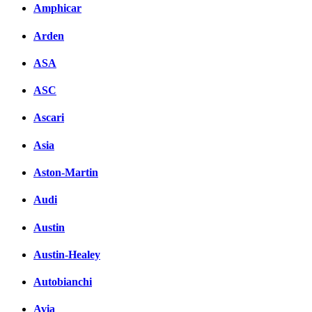
Amphicar
Arden
ASA
ASC
Ascari
Asia
Aston-Martin
Audi
Austin
Austin-Healey
Autobianchi
Avia