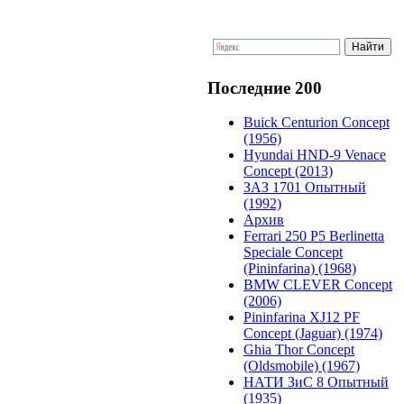
Последние 200
Buick Centurion Concept
(1956)
Hyundai HND-9 Venace
Concept (2013)
ЗАЗ 1701 Опытный
(1992)
Архив
Ferrari 250 P5 Berlinetta
Speciale Concept
(Pininfarina) (1968)
BMW CLEVER Concept
(2006)
Pininfarina XJ12 PF
Concept (Jaguar) (1974)
Ghia Thor Concept
(Oldsmobile) (1967)
НАТИ ЗиС 8 Опытный
(1935)