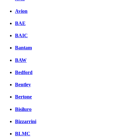
Avion
BAE
BAIC
Bantam
BAW
Bedford
Bentley
Bertone
Bisiluro
Bizzarrini
BLMC