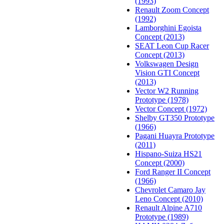
(1993)
Renault Zoom Concept
(1992)
Lamborghini Egoista
Concept (2013)
SEAT Leon Cup Racer
Concept (2013)
Volkswagen Design
Vision GTI Concept
(2013)
Vector W2 Running
Prototype (1978)
Vector Concept (1972)
Shelby GT350 Prototype
(1966)
Pagani Huayra Prototype
(2011)
Hispano-Suiza HS21
Concept (2000)
Ford Ranger II Concept
(1966)
Chevrolet Camaro Jay
Leno Concept (2010)
Renault Alpine A710
Prototype (1989)