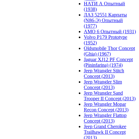
НАТИ А Опытный
(1938)
ЛАЗ 52551 Карпаты
(N86-Э) Опытный
(1977)
АМО 6 Опытный (1931)
Volvo P179 Prototype
(1952)
Oldsmobile Thor Concept
(Ghia) (1967)
Jaguar XJ12 PF Concept
(Pininfarina) (1974)
Jeep Wrangler Stitch
Concept (2013)
Jeep Wrangler Slim
Concept (2013)
Jeep Wrangler Sand
Trooper II Concept (2013)
Jeep Wrangler Mopar
Recon Concept (2013)
Jeep Wrangler Flattop
Concept (2013)
Jeep Grand Cherokee
Trailhawk II Concept
(2013)