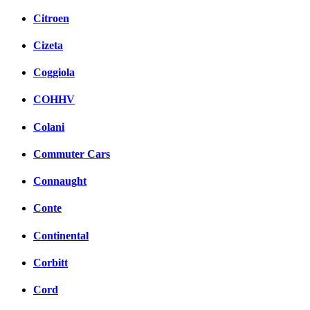
Citroen
Cizeta
Coggiola
COHHV
Colani
Commuter Cars
Connaught
Conte
Continental
Corbitt
Cord