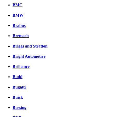
BMC
BMW
Brabus
Bremach
Briggs and Stratton
Bright Automotive
Brilliance
Budd
Bugatti
Buick
Bussing