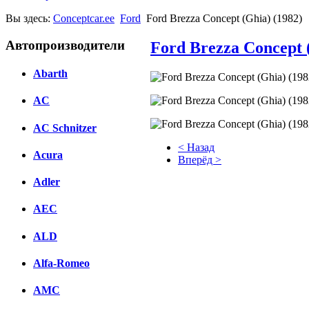
Вы здесь:
Conceptcar.ee
Ford
Ford Brezza Concept (Ghia) (1982)
Автопроизводители
Ford Brezza Concept 
Abarth
AC
AC Schnitzer
< Назад
Acura
Вперёд >
Adler
Facebook
вКонтакте
AEC
Комментарии вКонтакте
ALD
Alfa-Romeo
AMC