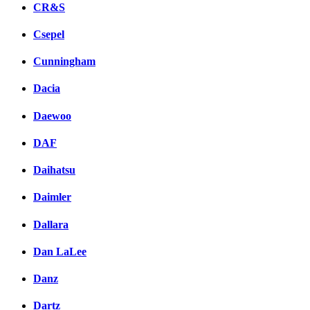
CR&S
Csepel
Cunningham
Dacia
Daewoo
DAF
Daihatsu
Daimler
Dallara
Dan LaLee
Danz
Dartz