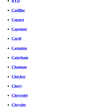
BYD
Cadillac
Caparo
Capstone
Cardi
Castagna
Caterham
Changan
Checker
Chery
Chevrolet
Chrysler