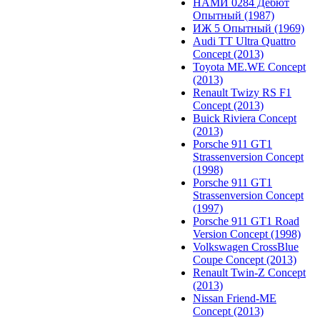
НАМИ 0284 Дебют
Опытный (1987)
ИЖ 5 Опытный (1969)
Audi TT Ultra Quattro
Concept (2013)
Toyota ME.WE Concept
(2013)
Renault Twizy RS F1
Concept (2013)
Buick Riviera Concept
(2013)
Porsche 911 GT1
Strassenversion Concept
(1998)
Porsche 911 GT1
Strassenversion Concept
(1997)
Porsche 911 GT1 Road
Version Concept (1998)
Volkswagen CrossBlue
Coupe Concept (2013)
Renault Twin-Z Concept
(2013)
Nissan Friend-ME
Concept (2013)