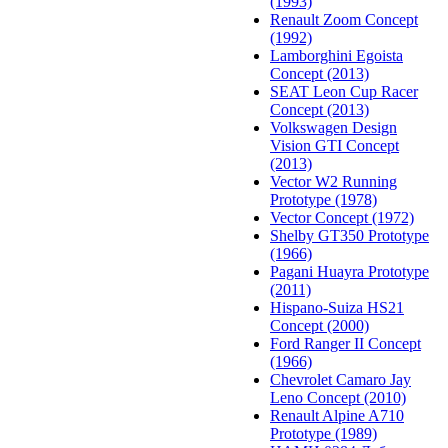
(1993)
Renault Zoom Concept
(1992)
Lamborghini Egoista
Concept (2013)
SEAT Leon Cup Racer
Concept (2013)
Volkswagen Design
Vision GTI Concept
(2013)
Vector W2 Running
Prototype (1978)
Vector Concept (1972)
Shelby GT350 Prototype
(1966)
Pagani Huayra Prototype
(2011)
Hispano-Suiza HS21
Concept (2000)
Ford Ranger II Concept
(1966)
Chevrolet Camaro Jay
Leno Concept (2010)
Renault Alpine A710
Prototype (1989)