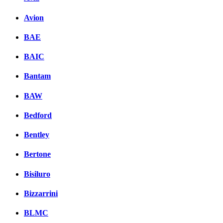
Avion
BAE
BAIC
Bantam
BAW
Bedford
Bentley
Bertone
Bisiluro
Bizzarrini
BLMC