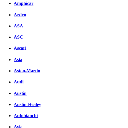
Amphicar
вКонтакте
Комментарии вКонтакте
Arden
ASA
ASC
Ascari
Asia
Aston-Martin
Audi
Austin
Austin-Healey
Autobianchi
Avia