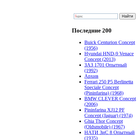
Последние 200
Buick Centurion Concept
(1956)
Hyundai HND-9 Venace
Concept (2013)
ЗАЗ 1701 Опытный
(1992)
Архив
Ferrari 250 P5 Berlinetta
Speciale Concept
(Pininfarina) (1968)
BMW CLEVER Concept
(2006)
Pininfarina XJ12 PF
Concept (Jaguar) (1974)
Ghia Thor Concept
(Oldsmobile) (1967)
НАТИ ЗиС 8 Опытный
(1935)