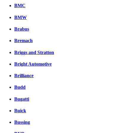
BMC
BMW
Brabus
Bremach
Briggs and Stratton
Bright Automotive
Brilliance
Budd
Bugatti
Buick
Bussing