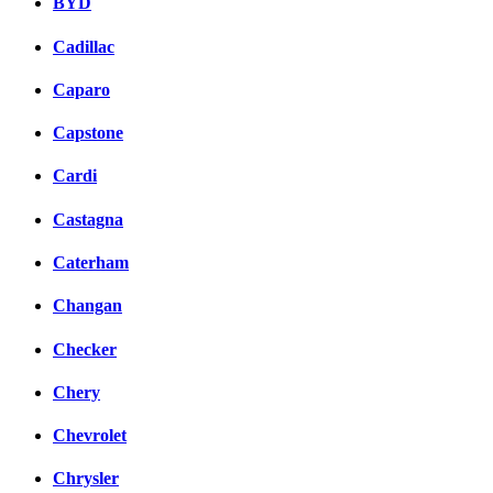
BYD
Cadillac
Caparo
Capstone
Cardi
Castagna
Caterham
Changan
Checker
Chery
Chevrolet
Chrysler