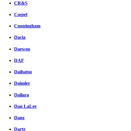
CR&S
Csepel
Cunningham
Dacia
Daewoo
DAF
Daihatsu
Daimler
Dallara
Dan LaLee
Danz
Dartz