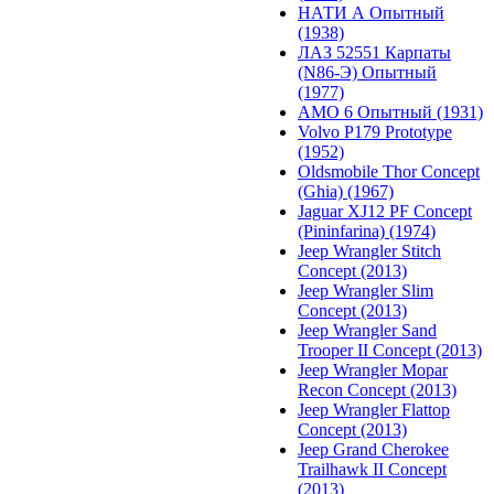
НАТИ А Опытный
(1938)
ЛАЗ 52551 Карпаты
(N86-Э) Опытный
(1977)
АМО 6 Опытный (1931)
Volvo P179 Prototype
(1952)
Oldsmobile Thor Concept
(Ghia) (1967)
Jaguar XJ12 PF Concept
(Pininfarina) (1974)
Jeep Wrangler Stitch
Concept (2013)
Jeep Wrangler Slim
Concept (2013)
Jeep Wrangler Sand
Trooper II Concept (2013)
Jeep Wrangler Mopar
Recon Concept (2013)
Jeep Wrangler Flattop
Concept (2013)
Jeep Grand Cherokee
Trailhawk II Concept
(2013)