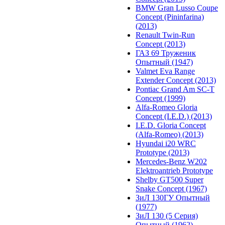
BMW Gran Lusso Coupe
Concept (Pininfarina)
(2013)
Renault Twin-Run
Concept (2013)
ГАЗ 69 Труженик
Опытный (1947)
Valmet Eva Range
Extender Concept (2013)
Pontiac Grand Am SC-T
Concept (1999)
Alfa-Romeo Gloria
Concept (I.E.D.) (2013)
I.E.D. Gloria Concept
(Alfa-Romeo) (2013)
Hyundai i20 WRC
Prototype (2013)
Mercedes-Benz W202
Elektroantrieb Prototype
Shelby GT500 Super
Snake Concept (1967)
ЗиЛ 130ГУ Опытный
(1977)
ЗиЛ 130 (5 Серия)
Опытный (1962)