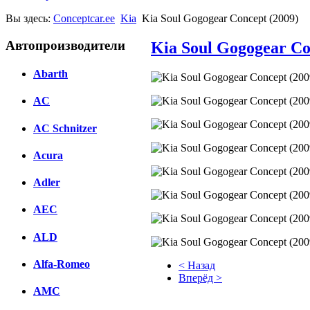
Вы здесь:
Conceptcar.ee
Kia
Kia Soul Gogogear Concept (2009)
Автопроизводители
Kia Soul Gogogear Co
Abarth
AC
AC Schnitzer
Acura
Adler
AEC
ALD
Alfa-Romeo
< Назад
Вперёд >
AMC
Facebook