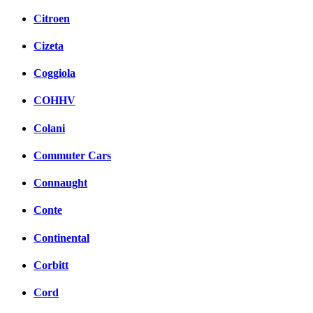
Citroen
Cizeta
Coggiola
COHHV
Colani
Commuter Cars
Connaught
Conte
Continental
Corbitt
Cord