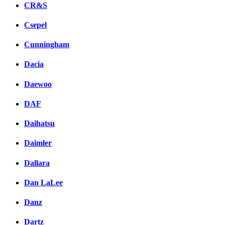
CR&S
Csepel
Cunningham
Dacia
Daewoo
DAF
Daihatsu
Daimler
Dallara
Dan LaLee
Danz
Dartz