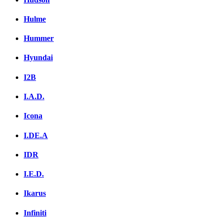
Hulme
Hummer
Hyundai
I2B
I.A.D.
Icona
I.DE.A
IDR
I.E.D.
Ikarus
Infiniti