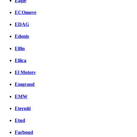
Eagle
ECOmove
EDAG
Edonis
Elfin
Eliica
El Motors
Emgrand
EMW
Eterniti
Etud
Farboud