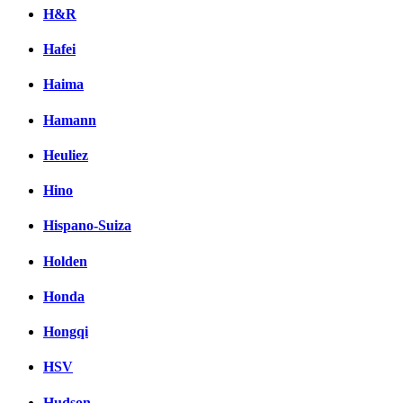
H&R
Hafei
Haima
Hamann
Heuliez
Hino
Hispano-Suiza
Holden
Honda
Hongqi
HSV
Hudson