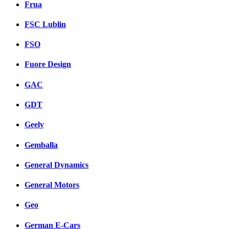
Frua
FSC Lublin
FSO
Fuore Design
GAC
GDT
Geely
Gemballa
General Dynamics
General Motors
Geo
German E-Cars