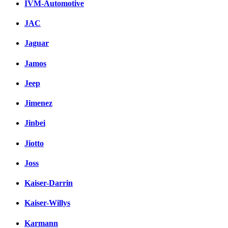
IVM-Automotive
JAC
Jaguar
Jamos
Jeep
Jimenez
Jinbei
Jiotto
Joss
Kaiser-Darrin
Kaiser-Willys
Karmann