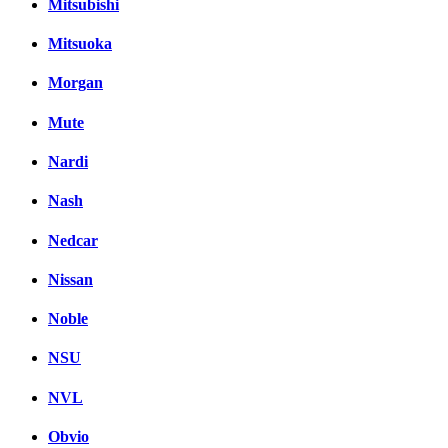
Mitsubishi
Mitsuoka
Morgan
Mute
Nardi
Nash
Nedcar
Nissan
Noble
NSU
NVL
Obvio