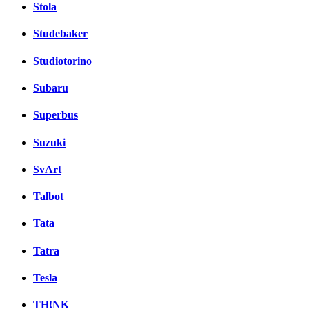
Stola
Studebaker
Studiotorino
Subaru
Superbus
Suzuki
SvArt
Talbot
Tata
Tatra
Tesla
TH!NK