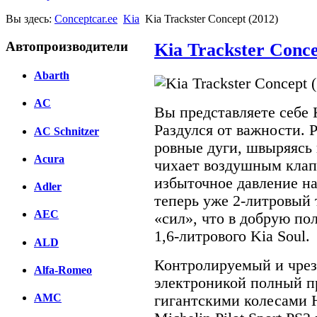
Вы здесь:
Conceptcar.ee
Kia
Kia Trackster Concept (2012)
Автопроизводители
Kia Trackster Conce
Abarth
AC
Вы представляете себе 
Раздулся от важности. Р
AC Schnitzer
ровные дуги, швыряясь
Acura
чихает воздушным клап
избыточное давление на
Adler
теперь уже 2-литровый 
AEC
«сил», что в добрую по
1,6-литрового Kia Soul.
ALD
Контролируемый и чрез
Alfa-Romeo
электроникой полный п
AMC
гигантскими колесами 