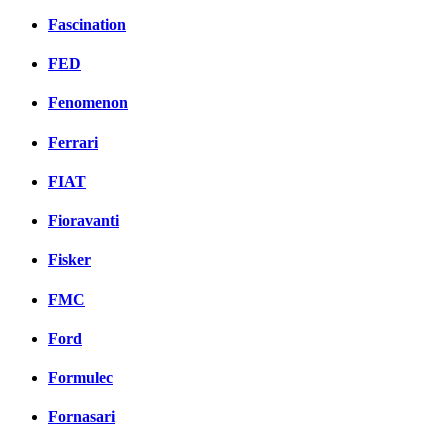
Fascination
FED
Fenomenon
Ferrari
FIAT
Fioravanti
Fisker
FMC
Ford
Formulec
Fornasari