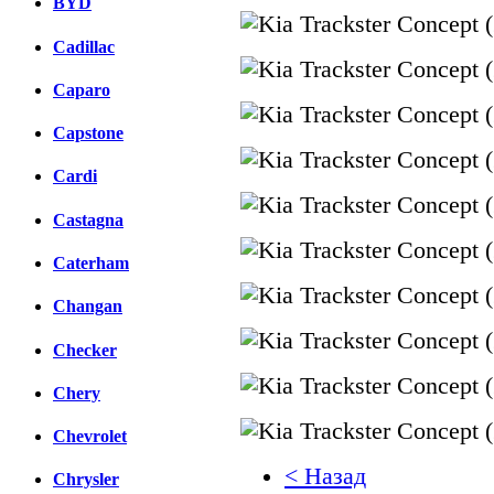
BYD
Cadillac
Caparo
Capstone
Cardi
Castagna
Caterham
Changan
Checker
Chery
Chevrolet
< Назад
Chrysler