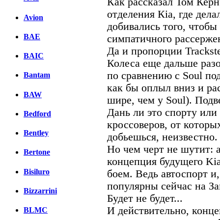
Как рассказал Том Керн
отделения Кia, где дела
Avion
добивались того, чтобы 
BAE
симпатичного рассерже
Да и пропорции Trackste
BAIC
Колеса еще дальше разо
по сравнению с Soul по
Bantam
как бы оплыл вниз и ра
BAW
шире, чем у Soul). Под
Дань ли это спорту ил
Bedford
кроссоверов, от которых
Bentley
добьешься, неизвестно.
Но чем черт не шутит: а
Bertone
концепция будущего Kia
Bisiluro
боем. Ведь автоспорт и
популярны сейчас на За
Bizzarrini
Будет не будет...
И действительно, конце
BLMC