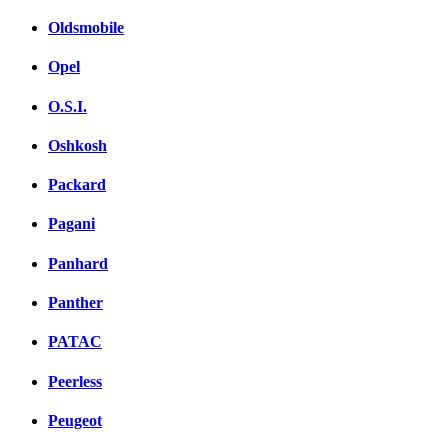
Oldsmobile
Opel
O.S.I.
Oshkosh
Packard
Pagani
Panhard
Panther
PATAC
Peerless
Peugeot