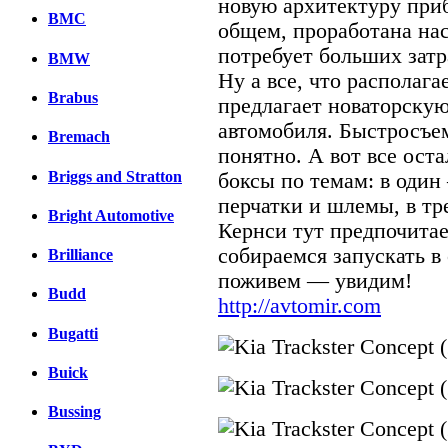
новую архитектуру приб
BMC
общем, проработана нас
потребует больших затр
BMW
Ну а все, что располага
Brabus
предлагает новаторскую
автомобиля. Быстросъем
Bremach
понятно. А вот все ост
Briggs and Stratton
боксы по темам: в один
перчатки и шлемы, в т
Bright Automotive
Кернси тут предпочита
собираемся запускать в 
Brilliance
поживем — увидим!
Budd
http://avtomir.com
Bugatti
Buick
Bussing