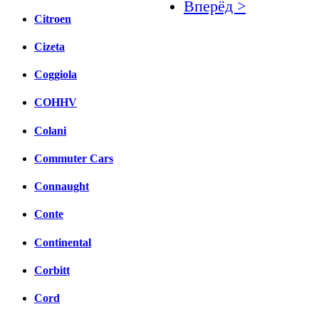
Вперёд >
Citroen
Facebook
Cizeta
вКонтакте
Комментарии вКонтакт
Coggiola
COHHV
Colani
Commuter Cars
Connaught
Conte
Continental
Corbitt
Cord