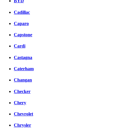
BYD
Cadillac
Caparo
Capstone
Cardi
Castagna
Caterham
Changan
Checker
Chery
Chevrolet
Chrysler