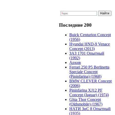
Последние 200
Buick Centurion Concept
(1956)
Hyundai HND-9 Venace
Concept (2013)
ЗАЗ 1701 Опытный
(1992)
Архив
Ferrari 250 P5 Berlinetta
Speciale Concept
(Pininfarina) (1968)
BMW CLEVER Concept
(2006)
Pininfarina XJ12 PF
Concept (Jaguar) (1974)
Ghia Thor Concept
(Oldsmobile) (1967)
НАТИ ЗиС 8 Опытный
(1935)