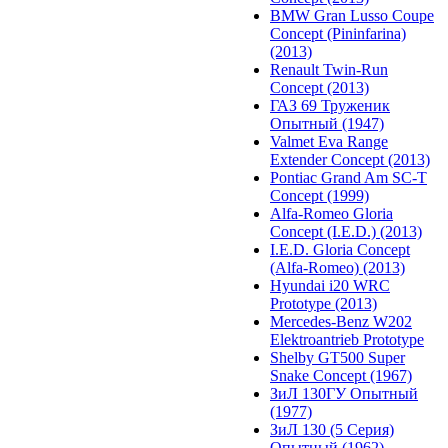
BMW Gran Lusso Coupe
Concept (Pininfarina)
(2013)
Renault Twin-Run
Concept (2013)
ГАЗ 69 Труженик
Опытный (1947)
Valmet Eva Range
Extender Concept (2013)
Pontiac Grand Am SC-T
Concept (1999)
Alfa-Romeo Gloria
Concept (I.E.D.) (2013)
I.E.D. Gloria Concept
(Alfa-Romeo) (2013)
Hyundai i20 WRC
Prototype (2013)
Mercedes-Benz W202
Elektroantrieb Prototype
Shelby GT500 Super
Snake Concept (1967)
ЗиЛ 130ГУ Опытный
(1977)
ЗиЛ 130 (5 Серия)
Опытный (1962)