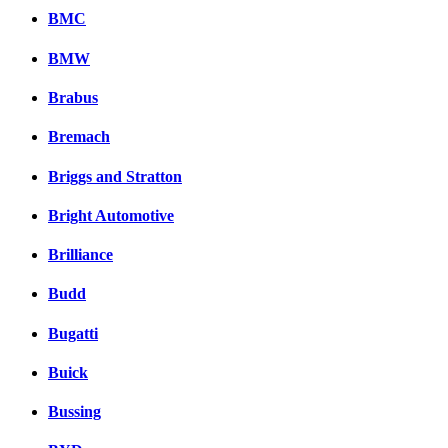
BMC
BMW
Brabus
Bremach
Briggs and Stratton
Bright Automotive
Brilliance
Budd
Bugatti
Buick
Bussing