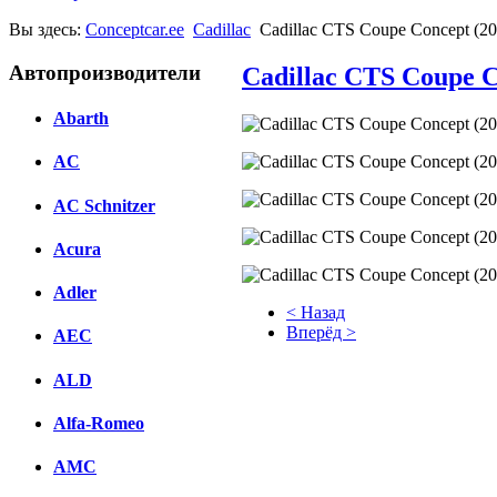
Вы здесь:
Conceptcar.ee
Cadillac
Cadillac CTS Coupe Concept (20
Автопроизводители
Cadillac CTS Coupe C
Abarth
AC
AC Schnitzer
Acura
Adler
< Назад
Вперёд >
AEC
Facebook
ALD
вКонтакте
Alfa-Romeo
Комментарии вКонтакте
AMC