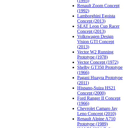
(1993)
Renault Zoom Concept
(1992)
Lamborghini Egoista
Concept (2013)
SEAT Leon Cup Racer
Concept (2013)
Volkswagen Design
Vision GTI Concept
(2013)
Vector W2 Running
Prototype (1978)
Vector Concept (1972)
Shelby GT350 Prototype
(1966)
Pagani Huayra Prototype
(2011)
Hispano-Suiza HS21
Concept (2000)
Ford Ranger II Concept
(1966)
Chevrolet Camaro Jay
Leno Concept (2010)
Renault Alpine A710
Prototype (1989)