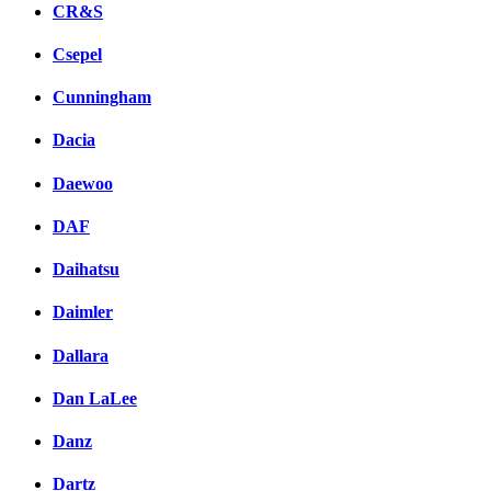
CR&S
Csepel
Cunningham
Dacia
Daewoo
DAF
Daihatsu
Daimler
Dallara
Dan LaLee
Danz
Dartz