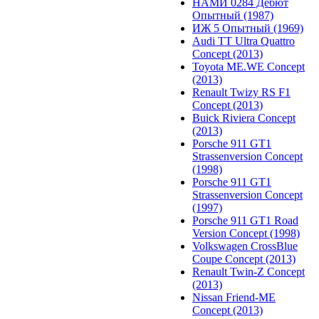
НАМИ 0284 Дебют
Опытный (1987)
ИЖ 5 Опытный (1969)
Audi TT Ultra Quattro
Concept (2013)
Toyota ME.WE Concept
(2013)
Renault Twizy RS F1
Concept (2013)
Buick Riviera Concept
(2013)
Porsche 911 GT1
Strassenversion Concept
(1998)
Porsche 911 GT1
Strassenversion Concept
(1997)
Porsche 911 GT1 Road
Version Concept (1998)
Volkswagen CrossBlue
Coupe Concept (2013)
Renault Twin-Z Concept
(2013)
Nissan Friend-ME
Concept (2013)