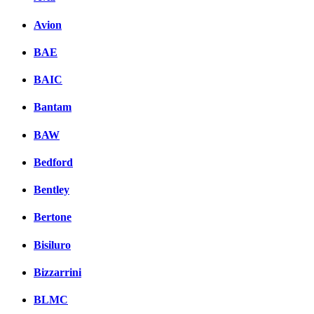
Avion
BAE
BAIC
Bantam
BAW
Bedford
Bentley
Bertone
Bisiluro
Bizzarrini
BLMC