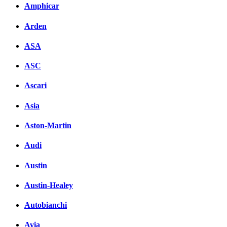
Amphicar
Arden
ASA
ASC
Ascari
Asia
Aston-Martin
Audi
Austin
Austin-Healey
Autobianchi
Avia