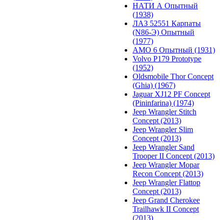
НАТИ А Опытный
(1938)
ЛАЗ 52551 Карпаты
(N86-Э) Опытный
(1977)
АМО 6 Опытный (1931)
Volvo P179 Prototype
(1952)
Oldsmobile Thor Concept
(Ghia) (1967)
Jaguar XJ12 PF Concept
(Pininfarina) (1974)
Jeep Wrangler Stitch
Concept (2013)
Jeep Wrangler Slim
Concept (2013)
Jeep Wrangler Sand
Trooper II Concept (2013)
Jeep Wrangler Mopar
Recon Concept (2013)
Jeep Wrangler Flattop
Concept (2013)
Jeep Grand Cherokee
Trailhawk II Concept
(2013)