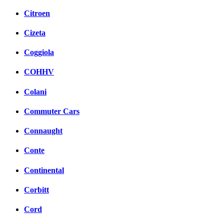
Citroen
Cizeta
Coggiola
COHHV
Colani
Commuter Cars
Connaught
Conte
Continental
Corbitt
Cord