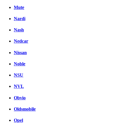
Mute
Nardi
Nash
Nedcar
Nissan
Noble
NSU
NVL
Obvio
Oldsmobile
Opel