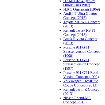
НАМИ 0284 Дебют
Опытный (1987)
ИЖ 5 Опытный (1969)
Audi TT Ultra Quattro
Concept (2013)
Toyota ME.WE Concept
(2013)
Renault Twizy RS F1
Concept (2013)
Buick Riviera Concept
(2013)
Porsche 911 GT1
Strassenversion Concept
(1998)
Porsche 911 GT1
Strassenversion Concept
(1997)
Porsche 911 GT1 Road
Version Concept (1998)
Volkswagen CrossBlue
Coupe Concept (2013)
Renault Twin-Z Concept
(2013)
Nissan Friend-ME
Concept (2013)