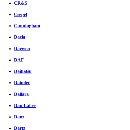
CR&S
Csepel
Cunningham
Dacia
Daewoo
DAF
Daihatsu
Daimler
Dallara
Dan LaLee
Danz
Dartz