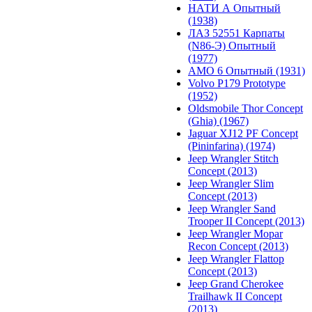
НАТИ А Опытный
(1938)
ЛАЗ 52551 Карпаты
(N86-Э) Опытный
(1977)
АМО 6 Опытный (1931)
Volvo P179 Prototype
(1952)
Oldsmobile Thor Concept
(Ghia) (1967)
Jaguar XJ12 PF Concept
(Pininfarina) (1974)
Jeep Wrangler Stitch
Concept (2013)
Jeep Wrangler Slim
Concept (2013)
Jeep Wrangler Sand
Trooper II Concept (2013)
Jeep Wrangler Mopar
Recon Concept (2013)
Jeep Wrangler Flattop
Concept (2013)
Jeep Grand Cherokee
Trailhawk II Concept
(2013)