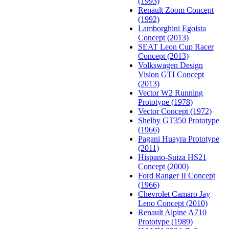
(1993)
Renault Zoom Concept
(1992)
Lamborghini Egoista
Concept (2013)
SEAT Leon Cup Racer
Concept (2013)
Volkswagen Design
Vision GTI Concept
(2013)
Vector W2 Running
Prototype (1978)
Vector Concept (1972)
Shelby GT350 Prototype
(1966)
Pagani Huayra Prototype
(2011)
Hispano-Suiza HS21
Concept (2000)
Ford Ranger II Concept
(1966)
Chevrolet Camaro Jay
Leno Concept (2010)
Renault Alpine A710
Prototype (1989)