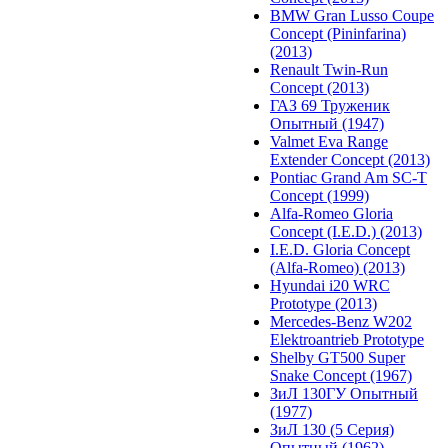
BMW Gran Lusso Coupe
Concept (Pininfarina)
(2013)
Renault Twin-Run
Concept (2013)
ГАЗ 69 Труженик
Опытный (1947)
Valmet Eva Range
Extender Concept (2013)
Pontiac Grand Am SC-T
Concept (1999)
Alfa-Romeo Gloria
Concept (I.E.D.) (2013)
I.E.D. Gloria Concept
(Alfa-Romeo) (2013)
Hyundai i20 WRC
Prototype (2013)
Mercedes-Benz W202
Elektroantrieb Prototype
Shelby GT500 Super
Snake Concept (1967)
ЗиЛ 130ГУ Опытный
(1977)
ЗиЛ 130 (5 Серия)
Опытный (1962)