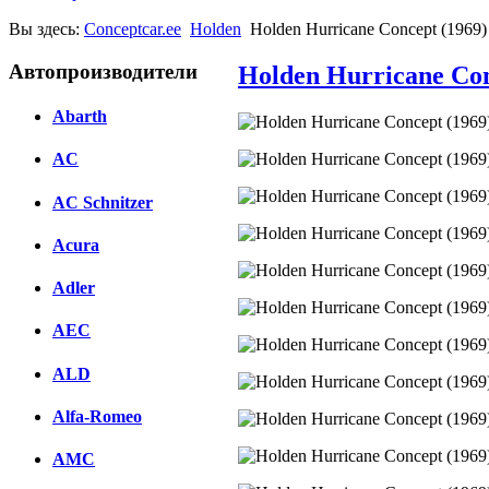
Вы здесь:
Conceptcar.ee
Holden
Holden Hurricane Concept (1969)
Автопроизводители
Holden Hurricane Con
Abarth
AC
AC Schnitzer
Acura
Adler
AEC
ALD
Alfa-Romeo
AMC