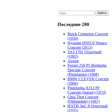
Последние 200
Buick Centurion Concept
(1956)
Hyundai HND-9 Venace
Concept (2013)
ЗАЗ 1701 Опытный
(1992)
Архив
Ferrari 250 P5 Berlinetta
Speciale Concept
(Pininfarina) (1968)
BMW CLEVER Concept
(2006)
Pininfarina XJ12 PF
Concept (Jaguar) (1974)
Ghia Thor Concept
(Oldsmobile) (1967)
НАТИ ЗиС 8 Опытный
(1935)