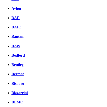
вКонтакте
Avion
Комментарии вКонтакте
BAE
BAIC
Bantam
BAW
Bedford
Bentley
Bertone
Bisiluro
Bizzarrini
BLMC