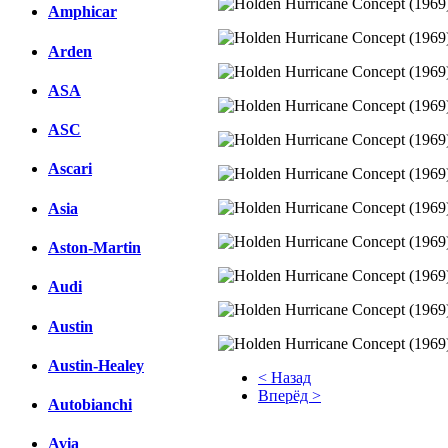
Amphicar
Arden
ASA
ASC
Ascari
Asia
Aston-Martin
Audi
Austin
Austin-Healey
< Назад
Вперёд >
Autobianchi
Facebook
Avia