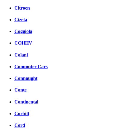
Citroen
Cizeta
Coggiola
COHHV
Colani
Commuter Cars
Connaught
Conte
Continental
Corbitt
Cord