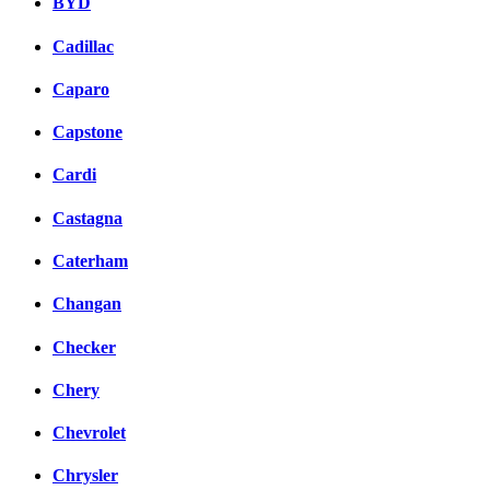
BYD
Cadillac
Caparo
Capstone
Cardi
Castagna
Caterham
Changan
Checker
Chery
Chevrolet
Chrysler