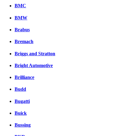
BMC
BMW
Brabus
Bremach
Briggs and Stratton
Bright Automotive
Brilliance
Budd
Bugatti
Buick
Bussing