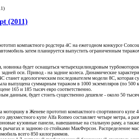
11)
t (2011)
ототип компактного родстера 4C на ежегодном конкурсе Concours
 автомобиль затем планируется выпустить ограниченным тиражом
я, новинка будет оснащаться четырехцилиндровым турбомоторо
к задней оси. Привод - на задние колеса. Динамические характер
4C станет идеологическим последователем модели 8С, которая су
была выпущена суммарным тиражом в 1000 экземпляров (по 500
цене 165 и 185 тысяч евро соответственно.
ым данным, будет стоить существенно дешевле - около 50 тысяч
а моторшоу в Женеве прототип компактного спортивного купе 4
о двухместного купе Alfa Romeo составляет четыре метра, а раз
оновые кузовные панели, навешанные на стальную раму, а так
 рычагах и заднюю со стойками МакФерсон. Распределение масс
томобиль всего 850 килограммов.