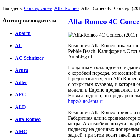
Вы здесь:
Conceptcar.ee
Alfa-Romeo
Alfa-Romeo 4C Concept (20
Автопроизводители
Alfa-Romeo 4C Concep
Abarth
Компания Alfa Romeo покажет пр
AC
Pebble Beach, Калифорния. Этот
Autoblog.nl.
AC Schnitzer
По данным голландского издани
Acura
с коробкой передач, отнесенной 
Предполагается, что Alfa Romeo 
Adler
с открытым кузовом, и которая 
модели в Европе продавались по 
AEC
Новый родстер, по предварительн
http://auto.lenta.ru
ALD
Компания Alfa Romeo привезла н
Габаритная длина среднемоторног
Alfa-Romeo
метра. Автомобиль получил карб
подвеску на двойных поперечных
AMC
задней, при этом весит такой ав