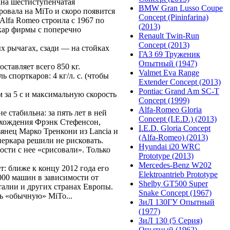
вана шестиступенчатая
BMW Gran Lusso Coupe
ровала на MiTo и скоро появится
Concept (Pininfarina)
Alfa Romeo строила с 1967 по
(2013)
ркар фирмы с поперечно
Renault Twin-Run
Concept (2013)
х рычагах, сзади — на стойках
ГАЗ 69 Труженик
Опытный (1947)
ставляет всего 850 кг.
Valmet Eva Range
спорткаров: 4 кг/л. с. (чтобы
Extender Concept (2013)
Pontiac Grand Am SC-T
м за 5 с и максимальную скорость
Concept (1999)
Alfa-Romeo Gloria
е стабильна: за пять лет в ней
Concept (I.E.D.) (2013)
схождения Фрэнк Стефенсон,
I.E.D. Gloria Concept
янец Марко Тренкони из Lancia и
(Alfa-Romeo) (2013)
перкара решили не рисковать.
Hyundai i20 WRC
ости с нее «срисовали». Только
Prototype (2013)
Mercedes-Benz W202
: ближе к концу 2012 года его
Elektroantrieb Prototype
 000 машин в зависимости от
Shelby GT500 Super
Италии и других странах Европы.
Snake Concept (1967)
ть «обычную» MiTo...
ЗиЛ 130ГУ Опытный
(1977)
ЗиЛ 130 (5 Серия)
Опытный (1962)