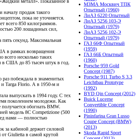
 «Жидкий металл». Показанное в
МЗМА Москвич ТПК
Опытный (1960)
и началу продаж такого
ЛиАЗ 6220 Опытный
нцептом, пока не уточняется.
ЛиАЗ 5256 103-Э
ет всего 850 килограммов.
Опытный (1979)
ностью 200 лошадиных сил,
ЛиАЗ 5256 102-Э
Опытный (1979)
а пять секунд. Максимальная
ГАЗ 66Ф Опытный
(1959)
ША в рамках возвращения
ГАЗ 66Б Опытный
о всего несколько таких
(1960)
н в США до 85 тысяч штук в год.
Porsche 959 Gold
Concept (1987)
Porsche 911 Turbo S 3.3
о раз побеждала в знаменитых
Leichtbau Prototype
 Targa Florio. А в 1950-м и
(1992)
BYD Qin Concept (2012)
ла выпускать в 1994 году. С тех
Buick Lucerne
ремя поколением молодежи. Как
Convertible Concept
е получается обогнать BMW.
(1990)
ией модель 8C Competizione (500
Pininfarina Gran Lusso
перед нами — полностью
Coupe Concept (BMW)
(2013)
ок за кабиной держит силовой
Skoda Rapid Sport
т Giulietta в самой крутой
Concept (2013)