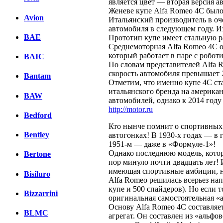
является цвет — вторая версия 
Женеве купе Alfa Romeo 4C было
Avion
Итальянский производитель в оч
автомобиля в следующем году. И
BAE
Прототип купе имеет стальную р
Среднемоторная Alfa Romeo 4C 
который работает в паре с робо
BAIC
По словам представителей Alfa R
скорость автомобиля превышает 2
Bantam
Отметим, что именно купе 4C ст
итальянского бренда на американ
BAW
автомобилей, однако к 2014 год
http://motor.ru
Bedford
Кто нынче помнит о спортивных 
Bentley
автогонках! В 1930-х годах — в г
1951-м — даже в «Формуле-1»!
Однако последнюю модель, котор
Bertone
пор минуло почти двадцать лет!
имеющая спортивные амбиции, но
Bisiluro
Alfa Romeo решилась всерьез нап
купе и 500 спайдеров). Но если т
Bizzarrini
оригинальная самостоятельная «а
Основу Alfa Romeo 4C составляе
BLMC
агрегат. Он составлен из «альфо