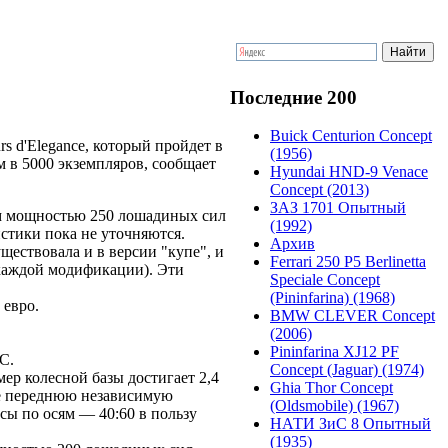
Последние 200
Buick Centurion Concept
 d'Elegance, который пройдет в
(1956)
 в 5000 экземпляров, сообщает
Hyundai HND-9 Venace
Concept (2013)
ЗАЗ 1701 Опытный
м мощностью 250 лошадиных сил
(1992)
истики пока не уточняются.
Архив
ществовала и в версии "купе", и
Ferrari 250 P5 Berlinetta
 каждой модификации). Эти
Speciale Concept
(Pininfarina) (1968)
 евро.
BMW CLEVER Concept
(2006)
Pininfarina XJ12 PF
C.
Concept (Jaguar) (1974)
мер колесной базы достигает 2,4
Ghia Thor Concept
же переднюю независимую
(Oldsmobile) (1967)
ы по осям — 40:60 в пользу
НАТИ ЗиС 8 Опытный
(1935)