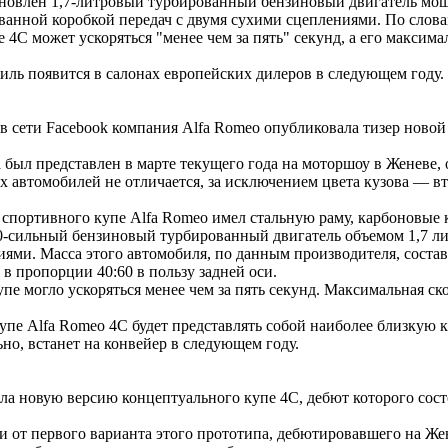
ановлен 1,7-литровый турбированный бензиновый двигатель мо
ванной коробкой передач с двумя сухими сцеплениями. По слова
е 4С может ускоряться "менее чем за пять" секунд, а его максим
ь появится в салонах европейских дилеров в следующем году.
в сети Facebook компания Alfa Romeo опубликовала тизер новой
был представлен в марте текущего года на моторшоу в Женеве, 
х автомобилей не отличается, за исключением цвета кузова — в
спортивного купе Alfa Romeo имел стальную раму, карбоновые 
0-сильный бензиновый турбированный двигатель объемом 1,7 л
иями. Масса этого автомобиля, по данным производителя, состав
 в пропорции 40:60 в пользу задней оси.
купе могло ускоряться менее чем за пять секунд. Максимальная 
купе Alfa Romeo 4C будет представлять собой наиболее близкую 
но, встанет на конвейер в следующем году.
ла новую версию концептуального купе 4C, дебют которого состо
от первого варианта этого прототипа, дебютировавшего на Жен