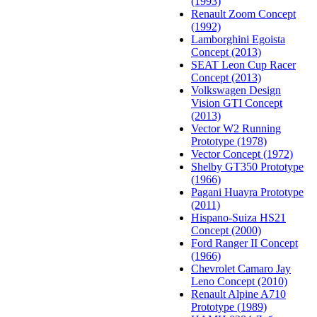
(1993)
Renault Zoom Concept
(1992)
Lamborghini Egoista
Concept (2013)
SEAT Leon Cup Racer
Concept (2013)
Volkswagen Design
Vision GTI Concept
(2013)
Vector W2 Running
Prototype (1978)
Vector Concept (1972)
Shelby GT350 Prototype
(1966)
Pagani Huayra Prototype
(2011)
Hispano-Suiza HS21
Concept (2000)
Ford Ranger II Concept
(1966)
Chevrolet Camaro Jay
Leno Concept (2010)
Renault Alpine A710
Prototype (1989)