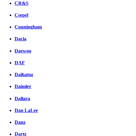
CR&S
Csepel
Cunningham
Dacia
Daewoo
DAF
Daihatsu
Daimler
Dallara
Dan LaLee
Danz
Dartz