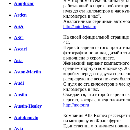
В моторном отсеке новинки уст
Amphicar
работающий в паре с роботизиро
нуля до ста километров в час куп
Arden
километров в час".
Аналогичный серийный автомобил
ASA
http://auto.lenta.ru
На своей официальной странице 
ASC
4C.
Первый вариант этого прототипа 
Ascari
фотографии новинки, дизайн эти
выполнена в сером цвете.
Asia
Женевский вариант компактного 
среднемоторную компоновку, 20
Aston-Martin
коробку передач с двумя сцеплен
распределение веса по осям было
Audi
С нуля до ста километров в час 
километров в час.
Ожидается, что второй вариант 
Austin
версию, которая, предположитель
http://motor.ru
Austin-Healey
Компания Alfa Romeo рассекрети
Autobianchi
на моторшоу во Франкфурте.
Единственным отличием новинки 
Avia