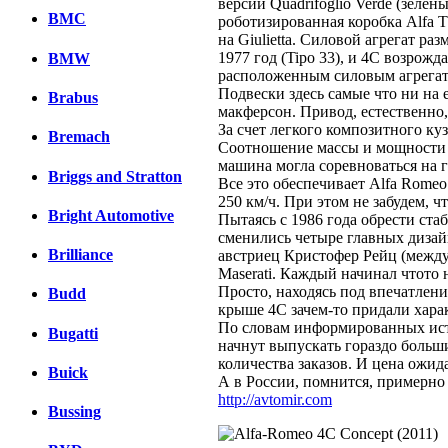
версии Quadrifoglio Verde (зеле
BMC
роботизированная коробка Alfa T
на Giulietta. Силовой агрегат р
1977 год (Tipo 33), и 4C возро
BMW
расположенным силовым агрега
Подвески здесь самые что ни на
Brabus
макферсон. Привод, естественно,
За счет легкого композитного ку
Bremach
Соотношение массы и мощности мо
машина могла соревноваться на г
Briggs and Stratton
Все это обеспечивает Alfa Romeo
250 км/ч. При этом не забудем, ч
Bright Automotive
Пытаясь с 1986 года обрести стаб
сменились четыре главных дизай
Brilliance
австриец Кристофер Рейц (между
Maserati. Каждый начинал чтото 
Просто, находясь под впечатлени
Budd
крыше 4С зачем-то придали хара
По словам информированных исто
Bugatti
начнут выпускать гораздо больши
количества заказов. И цена ожид
Buick
А в России, помнится, примерно 
http://avtomir.com
Bussing