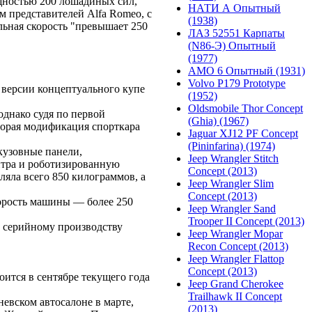
щностью 200 лошадиных сил,
НАТИ А Опытный
м представителей Alfa Romeo, с
(1938)
альная скорость "превышает 250
ЛАЗ 52551 Карпаты
(N86-Э) Опытный
(1977)
АМО 6 Опытный (1931)
Volvo P179 Prototype
 версии концептуального купе
(1952)
Oldsmobile Thor Concept
однако судя по первой
(Ghia) (1967)
торая модификация спорткара
Jaguar XJ12 PF Concept
(Pininfarina) (1974)
кузовные панели,
Jeep Wrangler Stitch
итра и роботизированную
Concept (2013)
ляла всего 850 килограммов, а
Jeep Wrangler Slim
Concept (2013)
скорость машины — более 250
Jeep Wrangler Sand
Trooper II Concept (2013)
к серийному производству
Jeep Wrangler Mopar
Recon Concept (2013)
Jeep Wrangler Flattop
Concept (2013)
ится в сентябре текущего года
Jeep Grand Cherokee
Trailhawk II Concept
евском автосалоне в марте,
(2013)