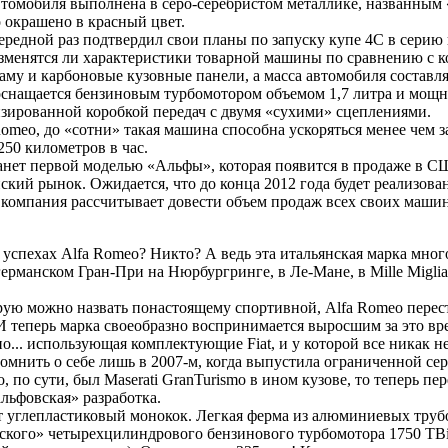
автомобиля выполнена в серо-серебристом металлике, названным
 окрашено в красный цвет.
ередной раз подтвердил свои планы по запуску купе 4C в серию 
зменятся ли характеристики товарной машины по сравнению с ко
аму и карбоновые кузовные панели, а масса автомобиля составля
оснащается бензиновым турбомотором объемом 1,7 литра и мощ
тизированной коробкой передач с двумя «сухими» сцеплениями.
omeo, до «сотни» такая машина способна ускоряться менее чем з
50 километров в час.
анет первой моделью «Альфы», которая появится в продаже в С
ский рынок. Ожидается, что до конца 2012 года будет реализован
у компания рассчитывает довести объем продаж всех своих маши
успехах Alfa Romeo? Никто? А ведь эта итальянская марка мног
ерманском Гран-При на Нюрбургринге, в Ле-Мане, в Mille Miglia и
ую можно назвать понастоящему спортивной, Alfa Romeo переста
 И теперь марка своеобразно воспринимается выросшим за это в
... использующая комплектующие Fiat, и у которой все никак н
омнить о себе лишь в 2007-м, когда выпустила ограниченной сер
о, по сути, был Maserati GranTurismo в ином кузове, то теперь 
льфовская» разработка.
т углепластиковый монокок. Легкая ферма из алюминиевых труб
вского» четырехцилиндрового бензинового турбомотора 1750 TBi о