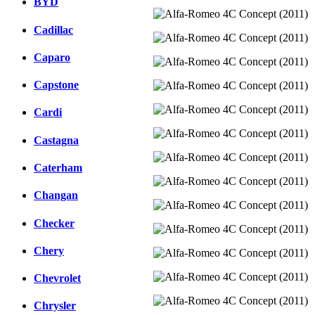
BYD
Cadillac
Caparo
Capstone
Cardi
Castagna
Caterham
Changan
Checker
Chery
Chevrolet
Chrysler