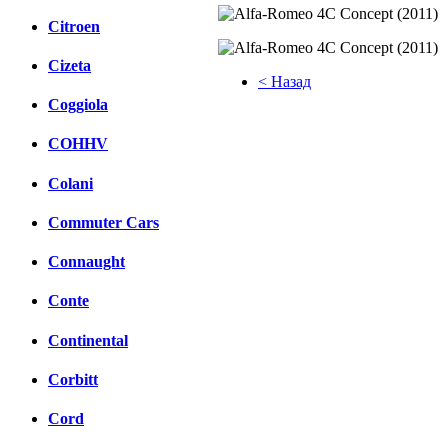
Citroen
Cizeta
< Назад
Coggiola
Facebook
COHHV
вКонтакте
Комментарии вКонтакте
Colani
Commuter Cars
Connaught
Conte
Continental
Corbitt
Cord