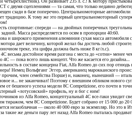
ный четырехлистник). Он развивает 235 л. с.! К мотору пристыко
CT c двумя сцеплениями — та самая, что только недавно дебюти
азмещен сзади в базе поперечно. Центральномоторные автомобили 
ждает традицию. К тому же это первый центральномоторный супе
том!
 есть спортивные: спереди — на двойных поперечных треугольны
 задний. Масса распределяется по осям в пропорции 40:60.
зова и широкого применения алюминия сухая масса автомобиля со
тора дает величину, которой желал бы достичь любой строитель 
оночном треке, эта цифра должна быть ниже 8 кг/л.с).
 4С весьма достойное время разгона с места до «сотни» менее че
то 4С — пока всего лишь концепт. Что же касается его дизайна...
ильность в составе концерна Fiat, Alfa Romeo до сих пор отнюдь н
нера! Немец Вольфганг Эггер, американец марокканского прои
 прочим, член семейства Порше) и, наконец, нынешний — италь
новое и... не заканчивал! Поэтому с внешним обликом нового су
ем от бешеного успеха модели 8C Competizione, его почти в точн
ктерный «лотусовский» профиль, ну и бог с ним!
чников из Alfa Romeo, концептуальный 4С все-таки увидит свет
м тиражом, чем 8C Competizione. Будет собрано от 15 000 до 20
ается незаоблачная — около 40 000 евро за экземпляр. Но это в 
за такие же деньги пару лет назад Alfa Romeo пыталась продава