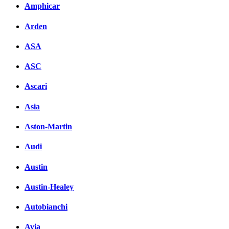
Amphicar
Arden
ASA
ASC
Ascari
Asia
Aston-Martin
Audi
Austin
Austin-Healey
Autobianchi
Avia