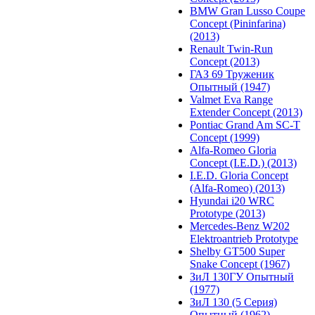
BMW Gran Lusso Coupe
Concept (Pininfarina)
(2013)
Renault Twin-Run
Concept (2013)
ГАЗ 69 Труженик
Опытный (1947)
Valmet Eva Range
Extender Concept (2013)
Pontiac Grand Am SC-T
Concept (1999)
Alfa-Romeo Gloria
Concept (I.E.D.) (2013)
I.E.D. Gloria Concept
(Alfa-Romeo) (2013)
Hyundai i20 WRC
Prototype (2013)
Mercedes-Benz W202
Elektroantrieb Prototype
Shelby GT500 Super
Snake Concept (1967)
ЗиЛ 130ГУ Опытный
(1977)
ЗиЛ 130 (5 Серия)
Опытный (1962)