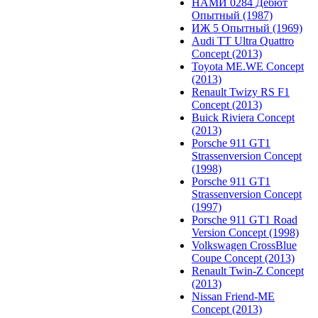
НАМИ 0284 Дебют
Опытный (1987)
ИЖ 5 Опытный (1969)
Audi TT Ultra Quattro
Concept (2013)
Toyota ME.WE Concept
(2013)
Renault Twizy RS F1
Concept (2013)
Buick Riviera Concept
(2013)
Porsche 911 GT1
Strassenversion Concept
(1998)
Porsche 911 GT1
Strassenversion Concept
(1997)
Porsche 911 GT1 Road
Version Concept (1998)
Volkswagen CrossBlue
Coupe Concept (2013)
Renault Twin-Z Concept
(2013)
Nissan Friend-ME
Concept (2013)