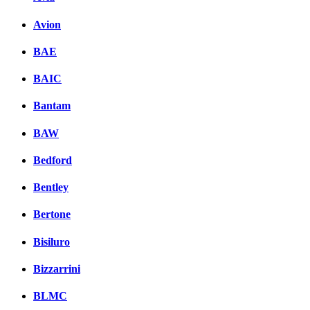
Avion
BAE
BAIC
Bantam
BAW
Bedford
Bentley
Bertone
Bisiluro
Bizzarrini
BLMC