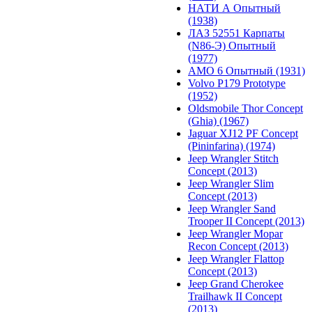
НАТИ А Опытный
(1938)
ЛАЗ 52551 Карпаты
(N86-Э) Опытный
(1977)
АМО 6 Опытный (1931)
Volvo P179 Prototype
(1952)
Oldsmobile Thor Concept
(Ghia) (1967)
Jaguar XJ12 PF Concept
(Pininfarina) (1974)
Jeep Wrangler Stitch
Concept (2013)
Jeep Wrangler Slim
Concept (2013)
Jeep Wrangler Sand
Trooper II Concept (2013)
Jeep Wrangler Mopar
Recon Concept (2013)
Jeep Wrangler Flattop
Concept (2013)
Jeep Grand Cherokee
Trailhawk II Concept
(2013)