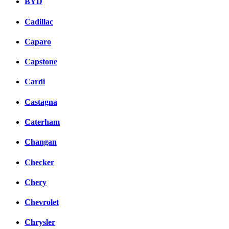
BYD
Cadillac
Caparo
Capstone
Cardi
Castagna
Caterham
Changan
Checker
Chery
Chevrolet
Chrysler