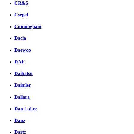
CR&S
Csepel
Cunningham
Dacia
Daewoo
DAF
Daihatsu
Daimler
Dallara
Dan LaLee
Danz
Dartz