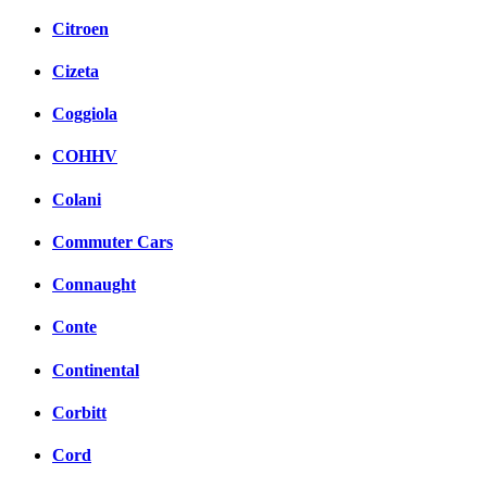
Citroen
Cizeta
Coggiola
COHHV
Colani
Commuter Cars
Connaught
Conte
Continental
Corbitt
Cord