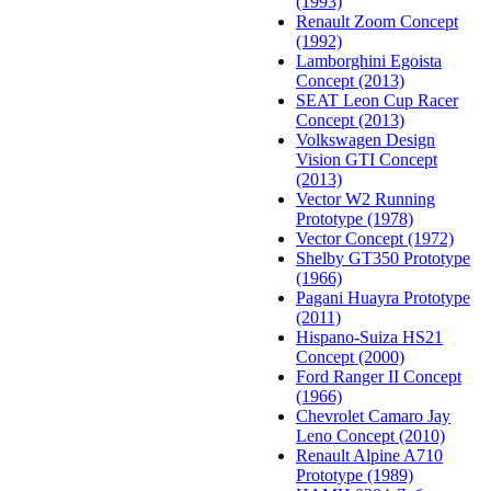
(1993)
Renault Zoom Concept
(1992)
Lamborghini Egoista
Concept (2013)
SEAT Leon Cup Racer
Concept (2013)
Volkswagen Design
Vision GTI Concept
(2013)
Vector W2 Running
Prototype (1978)
Vector Concept (1972)
Shelby GT350 Prototype
(1966)
Pagani Huayra Prototype
(2011)
Hispano-Suiza HS21
Concept (2000)
Ford Ranger II Concept
(1966)
Chevrolet Camaro Jay
Leno Concept (2010)
Renault Alpine A710
Prototype (1989)