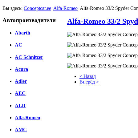
Вы здесь:
Conceptcar.ee
Alfa-Romeo
Alfa-Romeo 33/2 Spyder Conc
Автопроизводители
Alfa-Romeo 33/2 Spyde
Abarth
AC
AC Schnitzer
Acura
< Назад
Adler
Вперёд >
Facebook
AEC
вКонтакте
ALD
Комментарии вКонтакте
Alfa-Romeo
AMC