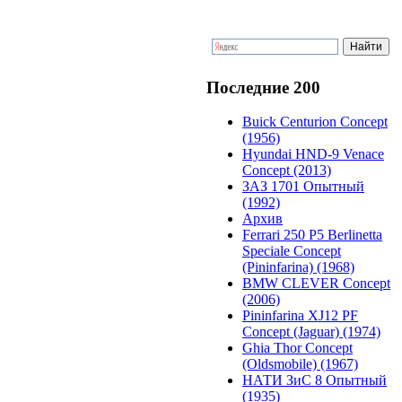
Последние 200
Buick Centurion Concept
(1956)
Hyundai HND-9 Venace
Concept (2013)
ЗАЗ 1701 Опытный
(1992)
Архив
Ferrari 250 P5 Berlinetta
Speciale Concept
(Pininfarina) (1968)
BMW CLEVER Concept
(2006)
Pininfarina XJ12 PF
Concept (Jaguar) (1974)
Ghia Thor Concept
(Oldsmobile) (1967)
НАТИ ЗиС 8 Опытный
(1935)