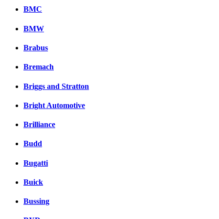
BMC
BMW
Brabus
Bremach
Briggs and Stratton
Bright Automotive
Brilliance
Budd
Bugatti
Buick
Bussing