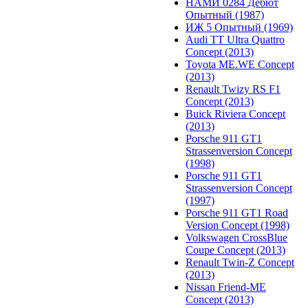
НАМИ 0284 Дебют
Опытный (1987)
ИЖ 5 Опытный (1969)
Audi TT Ultra Quattro
Concept (2013)
Toyota ME.WE Concept
(2013)
Renault Twizy RS F1
Concept (2013)
Buick Riviera Concept
(2013)
Porsche 911 GT1
Strassenversion Concept
(1998)
Porsche 911 GT1
Strassenversion Concept
(1997)
Porsche 911 GT1 Road
Version Concept (1998)
Volkswagen CrossBlue
Coupe Concept (2013)
Renault Twin-Z Concept
(2013)
Nissan Friend-ME
Concept (2013)