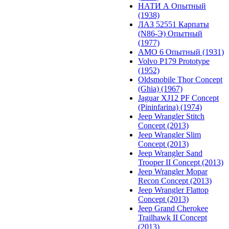
НАТИ А Опытный
(1938)
ЛАЗ 52551 Карпаты
(N86-Э) Опытный
(1977)
АМО 6 Опытный (1931)
Volvo P179 Prototype
(1952)
Oldsmobile Thor Concept
(Ghia) (1967)
Jaguar XJ12 PF Concept
(Pininfarina) (1974)
Jeep Wrangler Stitch
Concept (2013)
Jeep Wrangler Slim
Concept (2013)
Jeep Wrangler Sand
Trooper II Concept (2013)
Jeep Wrangler Mopar
Recon Concept (2013)
Jeep Wrangler Flattop
Concept (2013)
Jeep Grand Cherokee
Trailhawk II Concept
(2013)