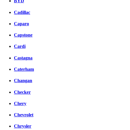
BYD
Cadillac
Caparo
Capstone
Cardi
Castagna
Caterham
Changan
Checker
Chery
Chevrolet
Chrysler