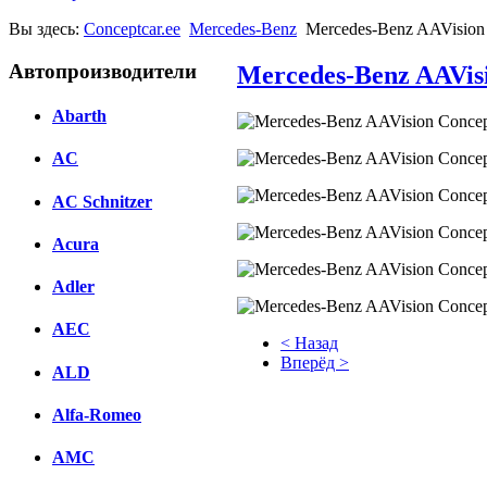
Вы здесь:
Conceptcar.ee
Mercedes-Benz
Mercedes-Benz AAVision 
Автопроизводители
Mercedes-Benz AAVisi
Abarth
AC
AC Schnitzer
Acura
Adler
AEC
< Назад
Вперёд >
ALD
Facebook
Alfa-Romeo
вКонтакте
AMC
Комментарии вКонтакте