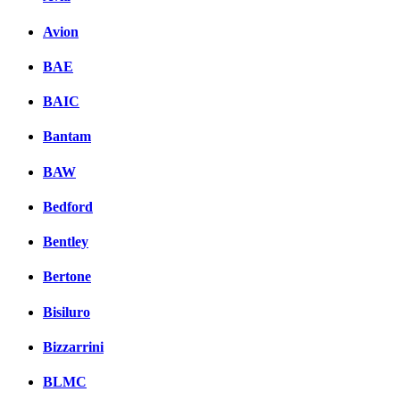
Avion
BAE
BAIC
Bantam
BAW
Bedford
Bentley
Bertone
Bisiluro
Bizzarrini
BLMC