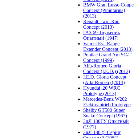
BMW Gran Lusso Coupe
Concept (Pininfarina)
(2013)
Renault Twin-Run
Concept (2013)
ГАЗ 69 Труженик
Опытный (1947)
Valmet Eva Range
Extender Concept (2013)
Pontiac Grand Am SC-T
Concept (1999)
Alfa-Romeo Gloria
Concept (I.E.D.) (2013)
I.E.D. Gloria Concept
(Alfa-Romeo) (2013)
Hyundai i20 WRC
Prototype (2013)
Mercedes-Benz W202
Elektroantrieb Prototype
Shelby GT500 Super
Snake Concept (1967)
ЗиЛ 130ГУ Опытный
(1977)
ЗиЛ 130 (5 Серия)
Опытный (1962)