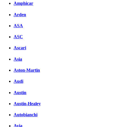
Amphicar
Arden
ASA
ASC
Ascari
Asia
Aston-Martin
Audi
Austin
Austin-Healey
Autobianchi
Avia