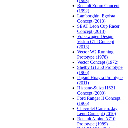
(1993)
Renault Zoom Concept
(1992)
Lamborghini Egoista
Concept (2013)
SEAT Leon Cup Racer
Concept (2013)
Volkswagen Design
Vision GTI Concept
(2013)
Vector W2 Running
Prototype (1978)
Vector Concept (1972)
Shelby GT350 Prototype
(1966)
Pagani Huayra Prototype
(2011)
Hispano-Suiza HS21
Concept (2000)
Ford Ranger II Concept
(1966)
Chevrolet Camaro Jay
Leno Concept (2010)
Renault Alpine A710
Prototype (1989)