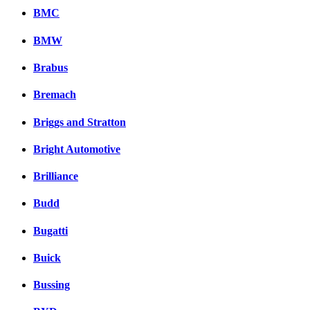
BMC
BMW
Brabus
Bremach
Briggs and Stratton
Bright Automotive
Brilliance
Budd
Bugatti
Buick
Bussing