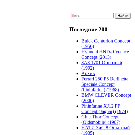
Последние 200
Buick Centurion Concept
(1956)
Hyundai HND-9 Venace
Concept (2013)
ЗАЗ 1701 Опытный
(1992)
Архив
Ferrari 250 P5 Berlinetta
Speciale Concept
(Pininfarina) (1968)
BMW CLEVER Concept
(2006)
Pininfarina XJ12 PF
Concept (Jaguar) (1974)
Ghia Thor Concept
(Oldsmobile) (1967)
НАТИ ЗиС 8 Опытный
(1935)