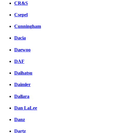
CR&S
Csepel
Cunningham
Dacia
Daewoo
DAF
Daihatsu
Daimler
Dallara
Dan LaLee
Danz
Dartz