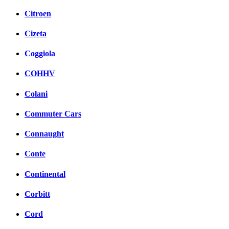
Citroen
Cizeta
Coggiola
COHHV
Colani
Commuter Cars
Connaught
Conte
Continental
Corbitt
Cord