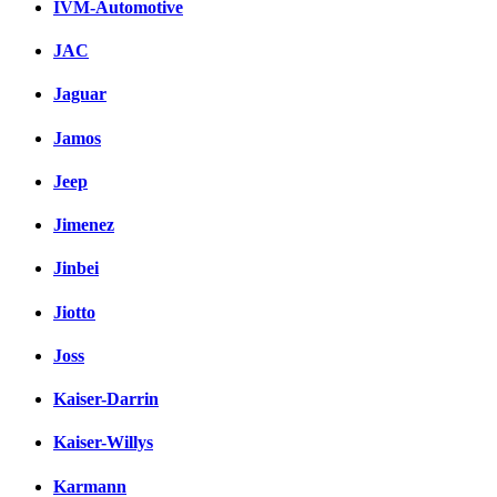
IVM-Automotive
JAC
Jaguar
Jamos
Jeep
Jimenez
Jinbei
Jiotto
Joss
Kaiser-Darrin
Kaiser-Willys
Karmann