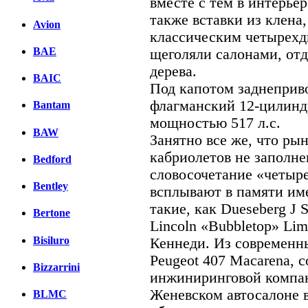
вместе с тем в интерьер
также вставки из клена,
Avion
классическим четырехд
BAE
щеголяли салонами, от
дерева.
BAIC
Под капотом заднеприв
флагманский 12-цилинд
Bantam
мощностью 517 л.с.
BAW
Занятно все же, что р
кабриолетов не заполн
Bedford
словосочетание «четыр
Bentley
всплывают в памяти им
такие, как Dueseberg J S
Bertone
Lincoln «Bubbletop» Lim
Bisiluro
Кеннеди. Из современн
Peugeot 407 Macarena, 
Bizzarrini
инжиниринговой компан
Женевском автосалоне в 
BLMC