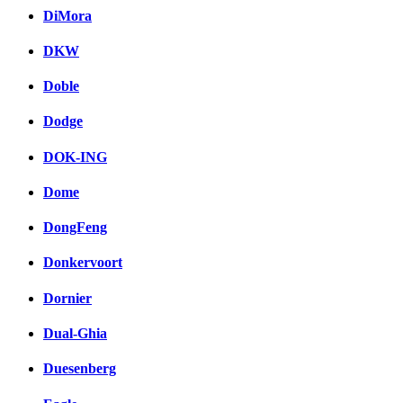
DiMora
DKW
Doble
Dodge
DOK-ING
Dome
DongFeng
Donkervoort
Dornier
Dual-Ghia
Duesenberg