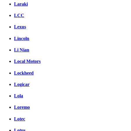
Laraki
LCC
Lexus
Lincoln
Li Nian
Local Motors
Lockheed
Logicar
Lola
Loremo
Lotec
Lotus