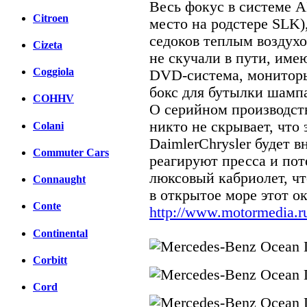
Весь фокус в системе 
Citroen
место на родстере SLK)
седоков теплым воздухо
Cizeta
не скучали в пути, им
Coggiola
DVD-система, мониторы
бокс для бутылки шампа
COHHV
О серийном производств
никто не скрывает, что 
Colani
DaimlerChrysler будет в
Commuter Cars
реагируют пресса и по
люксовый кабриолет, чт
Connaught
в открытое море этот о
Conte
http://www.motormedia.r
Continental
Corbitt
Cord