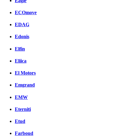
Eagle
ECOmove
EDAG
Edonis
Elfin
Eliica
El Motors
Emgrand
EMW
Eterniti
Etud
Farboud