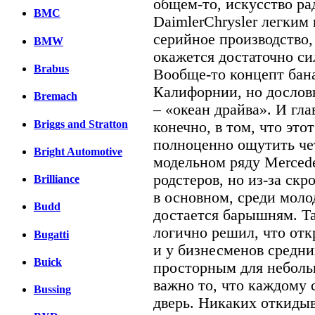
общем-то, искусство рад
BMC
DaimlerChrysler легким
серийное производство,
BMW
окажется достаточно си
Brabus
Вообще-то концепт бана
Калифорнии, но дослов
Bremach
– «океан драйва». И гл
Briggs and Stratton
конечно, в том, что это
полноценно ощутить че
Bright Automotive
модельном ряду Merced
родстеров, но из-за скр
Brilliance
в основном, среди моло
Budd
достается барышням. Та
логично решил, что от
Bugatti
и у бизнесменов средних
Buick
просторным для неболь
важно то, что каждому 
Bussing
дверь. Никаких откиды