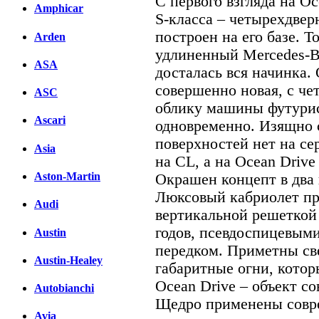
С первого взгляда на O
Amphicar
S-класса – четырехдвер
построен на его базе. 
Arden
удлиненный Mercedes-Be
ASA
досталась вся начинка.
совершенно новая, с ч
ASC
облику машины футури
Ascari
одновременно. Изящно
поверхностей нет на се
Asia
на CL, а на Ocean Drive
Aston-Martin
Окрашен концепт в два 
Люксовый кабриолет пр
Audi
вертикальной решеткой 
годов, псевдоспицевым
Austin
передком. Приметны св
Austin-Healey
габаритные огни, котор
Ocean Drive – объект с
Autobianchi
Щедро применены совр
Avia