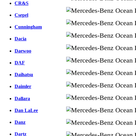
CR&S
Csepel
Cunningham
Dacia
Daewoo
DAF
Daihatsu
Daimler
Dallara
Dan LaLee
Danz
Dartz