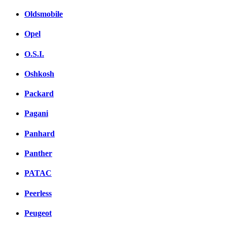
Oldsmobile
Opel
O.S.I.
Oshkosh
Packard
Pagani
Panhard
Panther
PATAC
Peerless
Peugeot