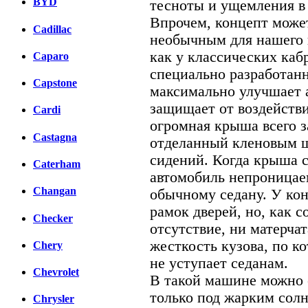
BYD
тесноты и ущемления в 
Впрочем, концепт может
Cadillac
необычным для нашего 
как у классических каб
Caparo
специально разработанн
Capstone
максимально улучшает 
защищает от воздейств
Cardi
огромная крыша всего з
Castagna
отделанный кленовым ш
сидений. Когда крыша с
Caterham
автомобиль непроницае
Changan
обычному седану. У кон
рамок дверей, но, как с
Checker
отсутствие, ни матерча
жесткость кузова, по к
Chery
не уступает седанам.
Chevrolet
В такой машине можно 
только под жарким солн
Chrysler