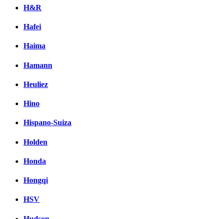
H&R
Hafei
Haima
Hamann
Heuliez
Hino
Hispano-Suiza
Holden
Honda
Hongqi
HSV
Hudson