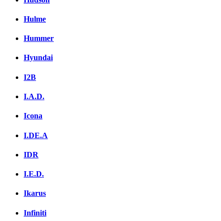
Hulme
Hummer
Hyundai
I2B
I.A.D.
Icona
I.DE.A
IDR
I.E.D.
Ikarus
Infiniti