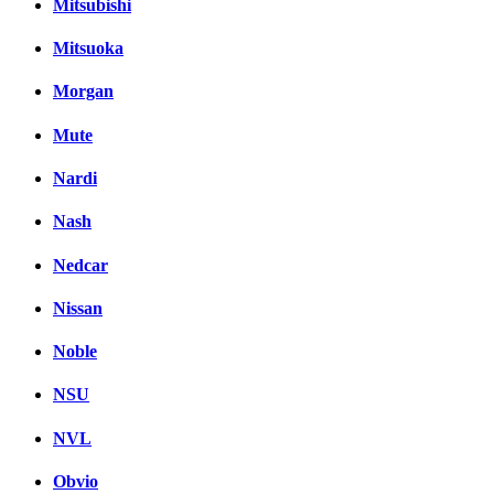
Mitsubishi
Mitsuoka
Morgan
Mute
Nardi
Nash
Nedcar
Nissan
Noble
NSU
NVL
Obvio