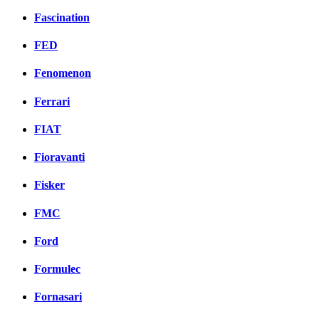
Fascination
FED
Fenomenon
Ferrari
FIAT
Fioravanti
Fisker
FMC
Ford
Formulec
Fornasari