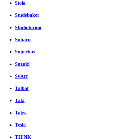
Stola
Studebaker
Studiotorino
Subaru
Superbus
Suzuki
SvArt
Talbot
Tata
Tatra
Tesla
TH!NK