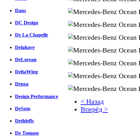
Daus
DC Design
De La Chapelle
Delahaye
DeLorean
DeltaWing
Denza
Design Performance
< Назад
Вперёд >
DeSoto
Dethleffs
Facebook
вКонтакте
De Tomaso
Комментарии вКонтакт