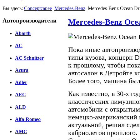
Вы здесь:
Conceptcar.ee
Mercedes-Benz
Mercedes-Benz Ocean Dri
Автопроизводители
Mercedes-Benz Ocea
Abarth
AC
Пока иные автопроизво
типы кузова, концерн D
AC Schnitzer
к прошлому, чтобы пока
Acura
автосалон в Детройте к
Более того, машина был
Adler
Как известно, в 30-х г
AEC
классических лимузино
ALD
автомобили с открытым
немецко-американский к
Alfa-Romeo
актуальной, решил сдел
AMC
кабриолетов прошлого.