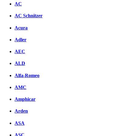
AC
AC Schnitzer
Acura
Adler
AEC
ALD
Alfa-Romeo
AMC
Amphicar
Arden
ASA
ASC