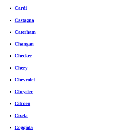
Cardi
Castagna
Caterham
Changan
Checker
Chery
Chevrolet
Chrysler
Citroen
Cizeta
Coggiola