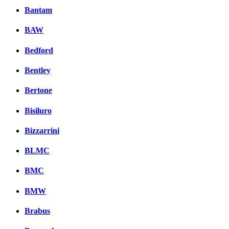
Bantam
BAW
Bedford
Bentley
Bertone
Bisiluro
Bizzarrini
BLMC
BMC
BMW
Brabus