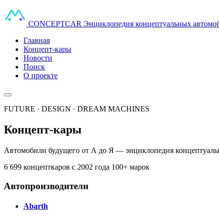
CONCEPT
CAR
Энциклопедия концептуальных автомо
Главная
Концепт-кары
Новости
Поиск
О проекте
FUTURE · DESIGN · DREAM MACHINES
Концепт-кары
Автомобили будущего от А до Я — энциклопедия концептуальн
6 699 концепткаров
с 2002 года
100+ марок
Автопроизводители
Abarth