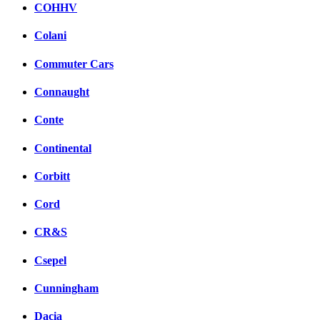
COHHV
Colani
Commuter Cars
Connaught
Conte
Continental
Corbitt
Cord
CR&S
Csepel
Cunningham
Dacia