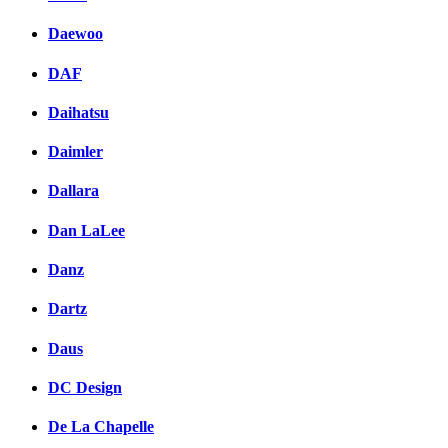
Daewoo
DAF
Daihatsu
Daimler
Dallara
Dan LaLee
Danz
Dartz
Daus
DC Design
De La Chapelle